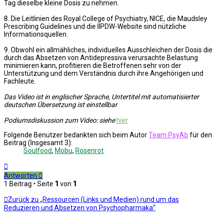
Tag dieselbe kleine Dosis zu nehmen.
8. Die Leitlinien des Royal College of Psychiatry, NICE, die Maudsley
Prescribing Guidelines und die IIPDW-Website sind nützliche
Informationsquellen.
9. Obwohl ein allmähliches, individuelles Ausschleichen der Dosis die
durch das Absetzen von Antidepressiva verursachte Belastung
minimieren kann, profitieren die Betroffenen sehr von der
Unterstützung und dem Verständnis durch ihre Angehörigen und
Fachleute.
Das Video ist in englischer Sprache, Untertitel mit automatisierter
deutschen Übersetzung ist einstellbar
Podiumsdiskussion zum Video: siehe
hier
Folgende Benutzer bedankten sich beim Autor
Team PsyAb
für den
Beitrag (Insgesamt 3):
Soulfood
,
Mobu
,
Rosenrot
Nach
oben
Antworten
1 Beitrag • Seite
1
von
1
Zurück zu „Ressourcen (Links und Medien) rund um das
Reduzieren und Absetzen von Psychopharmaka“