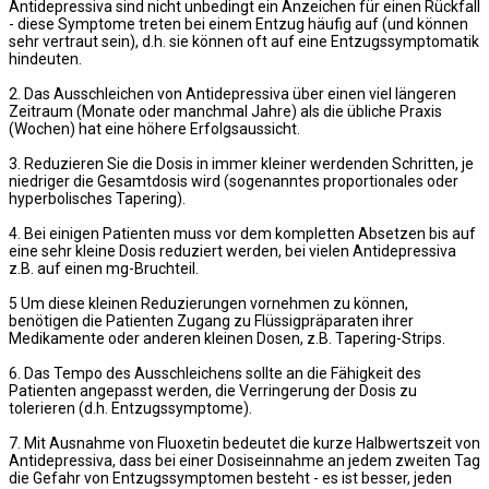
Antidepressiva sind nicht unbedingt ein Anzeichen für einen Rückfall
- diese Symptome treten bei einem Entzug häufig auf (und können
sehr vertraut sein), d.h. sie können oft auf eine Entzugssymptomatik
hindeuten.
2. Das Ausschleichen von Antidepressiva über einen viel längeren
Zeitraum (Monate oder manchmal Jahre) als die übliche Praxis
(Wochen) hat eine höhere Erfolgsaussicht.
3. Reduzieren Sie die Dosis in immer kleiner werdenden Schritten, je
niedriger die Gesamtdosis wird (sogenanntes proportionales oder
hyperbolisches Tapering).
4. Bei einigen Patienten muss vor dem kompletten Absetzen bis auf
eine sehr kleine Dosis reduziert werden, bei vielen Antidepressiva
z.B. auf einen mg-Bruchteil.
5 Um diese kleinen Reduzierungen vornehmen zu können,
benötigen die Patienten Zugang zu Flüssigpräparaten ihrer
Medikamente oder anderen kleinen Dosen, z.B. Tapering-Strips.
6. Das Tempo des Ausschleichens sollte an die Fähigkeit des
Patienten angepasst werden, die Verringerung der Dosis zu
tolerieren (d.h. Entzugssymptome).
7. Mit Ausnahme von Fluoxetin bedeutet die kurze Halbwertszeit von
Antidepressiva, dass bei einer Dosiseinnahme an jedem zweiten Tag
die Gefahr von Entzugssymptomen besteht - es ist besser, jeden