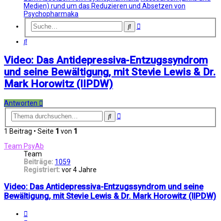
Medien) rund um das Reduzieren und Absetzen von
Psychopharmaka
Erweiterte
Suche
Suche
Suche
Video: Das Antidepressiva-Entzugssyndrom
und seine Bewältigung, mit Stevie Lewis & Dr.
Mark Horowitz (IIPDW)
Antworten
Erweiterte
Suche
Suche
1 Beitrag • Seite
1
von
1
Team PsyAb
Team
Beiträge:
1059
Registriert:
vor 4 Jahre
Video: Das Antidepressiva-Entzugssyndrom und seine
Bewältigung, mit Stevie Lewis & Dr. Mark Horowitz (IIPDW)
Melden