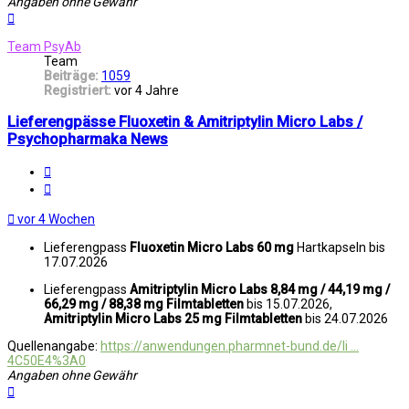
Angaben ohne Gewähr
Nach
oben
Team PsyAb
Team
Beiträge:
1059
Registriert:
vor 4 Jahre
Lieferengpässe Fluoxetin & Amitriptylin Micro Labs /
Psychopharmaka News
Melden
Zitat
vor 4 Wochen
Lieferengpass
Fluoxetin Micro Labs 60 mg
Hartkapseln bis
17.07.2026
Lieferengpass
Amitriptylin Micro Labs 8,84 mg / 44,19 mg /
66,29 mg / 88,38 mg Filmtabletten
bis 15.07.2026,
Amitriptylin Micro Labs 25 mg Filmtabletten
bis 24.07.2026
Quellenangabe:
https://anwendungen.pharmnet-bund.de/li ...
4C50E4%3A0
Angaben ohne Gewähr
Nach
oben