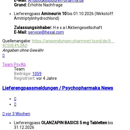
E-Mail:
ATsiboukis@puren-pharma.de
Grund:
Erhöhte Nachfrage
Lieferengpass
Amineurin 10
bis 01.10.2026 (Wirkstoff:
Amitriptylinhydrochlorid)
Zulassungsinhaber:
H e x a l Aktiengesellschaft
E-Mail:
service@hexal.com
Quellenangabe:
https://anwendungen.pharmnet-bund.de/li ...
4C50E4%3A0
Angaben ohne Gewähr
Nach
oben
Team PsyAb
Team
Beiträge:
1059
Registriert:
vor 4 Jahre
Lieferengpassmeldungen / Psychopharmaka News
Melden
Zitat
vor 3 Wochen
Lieferengpass
OLANZAPIN BASICS 5 mg Tabletten
bis
31.12.2026