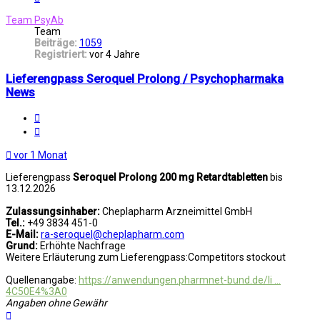
Team PsyAb
Team
Beiträge:
1059
Registriert:
vor 4 Jahre
Lieferengpass Seroquel Prolong / Psychopharmaka
News
Melden
Zitat
vor 1 Monat
Lieferengpass
Seroquel Prolong 200 mg Retardtabletten
bis
13.12.2026
Zulassungsinhaber:
Cheplapharm Arzneimittel GmbH
Tel.:
+49 3834 451-0
E-Mail:
ra-seroquel@cheplapharm.com
Grund:
Erhöhte Nachfrage
Weitere Erläuterung zum Lieferengpass:Competitors stockout
Quellenangabe:
https://anwendungen.pharmnet-bund.de/li ...
4C50E4%3A0
Angaben ohne Gewähr
Nach