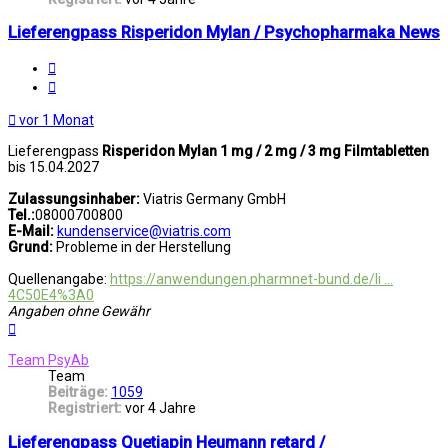
Lieferengpass Risperidon Mylan / Psychopharmaka News
Melden
Zitat
vor 1 Monat
Lieferengpass
Risperidon Mylan 1 mg / 2 mg / 3 mg Filmtabletten
bis 15.04.2027
Zulassungsinhaber:
Viatris Germany GmbH
Tel.:
08000700800
E-Mail:
kundenservice@viatris.com
Grund:
Probleme in der Herstellung
Quellenangabe:
https://anwendungen.pharmnet-bund.de/li ...
4C50E4%3A0
Angaben ohne Gewähr
Nach
oben
Team PsyAb
Team
Beiträge:
1059
Registriert:
vor 4 Jahre
Lieferengpass Quetiapin Heumann retard /