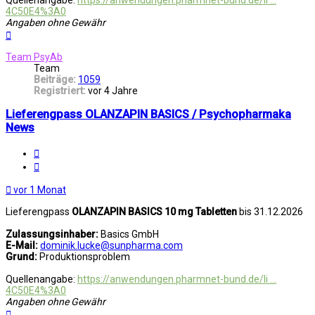
4C50E4%3A0
Angaben ohne Gewähr
Nach
oben
Team PsyAb
Team
Beiträge:
1059
Registriert:
vor 4 Jahre
Lieferengpass OLANZAPIN BASICS / Psychopharmaka
News
Melden
Zitat
vor 1 Monat
Lieferengpass
OLANZAPIN BASICS 10 mg Tabletten
bis 31.12.2026
Zulassungsinhaber:
Basics GmbH
E-Mail:
dominik.lucke@sunpharma.com
Grund:
Produktionsproblem
Quellenangabe:
https://anwendungen.pharmnet-bund.de/li ...
4C50E4%3A0
Angaben ohne Gewähr
Nach