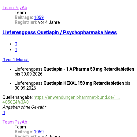
oben
Team PsyAb
Team
Beiträge:
1059
Registriert:
vor 4 Jahre
Lieferengpass Quetiapin / Psychopharmaka News
Melden
Zitat
vor 1 Monat
Lieferengpass
Quetiapin - 1 A Pharma 50 mg Retardtabletten
bis 30.09.2026
Lieferengpass
Quetiapin HEXAL 150 mg Retardtabletten
bis
30.09.2026
Quellenangabe:
https://anwendungen.pharmnet-bund.de/li ...
4C50E4%3A0
Angaben ohne Gewähr
Nach
oben
Team PsyAb
Team
Beiträge:
1059
Registriert:
vor 4 Jahre