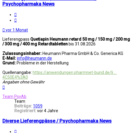
Psychopharmaka News
Melden
Zitat
vor 1 Monat
Lieferengpass
Quetiapin Heumann retard 50 mg / 150 mg / 200 mg
/ 300 mg / 400 mg Retardtabletten
bis 31.08.2026
Zulassungsinhaber:
Heumann Pharma GmbH & Co. Generica KG
E-Mail:
info@heumann.de
Grund:
Probleme in der Herstellung
Quellenangabe:
https://anwendungen.pharmnet-bund.de/li ...
4C50E4%3A0
Angaben ohne Gewähr
Nach
oben
Team PsyAb
Team
Beiträge:
1059
Registriert:
vor 4 Jahre
Diverse Lieferengpässe / Psychopharmaka News
Melden