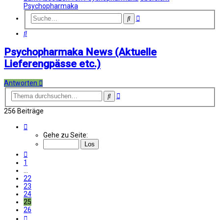
Psychopharmaka
Erweiterte
Suche
Suche
Suche
Psychopharmaka News (Aktuelle
Lieferengpässe etc.)
Antworten
Erweiterte
Suche
Suche
256 Beiträge
Seite
25
Gehe zu Seite:
von
26
Vorherige
1
…
22
23
24
25
26
Nächste