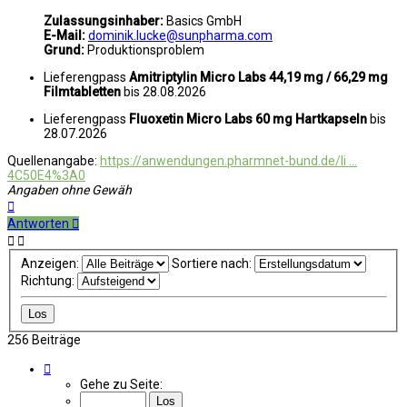
Zulassungsinhaber:
Basics GmbH
E-Mail:
dominik.lucke@sunpharma.com
Grund:
Produktionsproblem
Lieferengpass
Amitriptylin Micro Labs 44,19 mg / 66,29 mg
Filmtabletten
bis 28.08.2026
Lieferengpass
Fluoxetin Micro Labs 60 mg Hartkapseln
bis
28.07.2026
Quellenangabe:
https://anwendungen.pharmnet-bund.de/li ...
4C50E4%3A0
Angaben ohne Gewäh
Nach
oben
Antworten
Anzeigen:
Sortiere nach:
Richtung:
256 Beiträge
Seite
25
Gehe zu Seite:
von