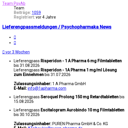
Team PsyAb
Team
Beiträge:
1059
Registriert:
vor 4 Jahre
Lieferengpassmeldungen / Psychopharmaka News
Melden
Zitat
vor 3 Wochen
Lieferengpass
Risperidon - 1 A Pharma 6 mg Filmtabletten
bis 31.08.2026
Lieferengpass
Risperidon - 1A Pharma 1 mg/ml Lösung
zum Einnehmen
bis 31.07.2026
Zulassungsinhaber:
1 A Pharma GmbH
E-Mail:
info@1apharma.com
Lieferengpass
Seroquel Prolong 150 mg Retardtabletten
bis
15.08.2026
Lieferengpass
Escitalopram Aurobindo 10 mg Filmtabletten
bis 30.10.2026
Zulassungsinhaber:
PUREN Pharma GmbH & Co. KG