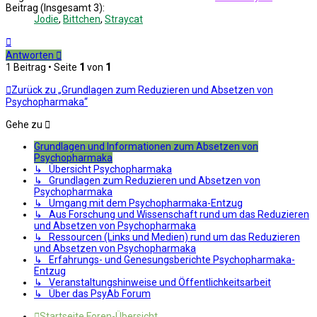
Beitrag (Insgesamt 3):
Jodie
,
Bittchen
,
Straycat
Nach
oben
Antworten
1 Beitrag • Seite
1
von
1
Zurück zu „Grundlagen zum Reduzieren und Absetzen von
Psychopharmaka“
Gehe zu
Grundlagen und Informationen zum Absetzen von
Psychopharmaka
↳ Übersicht Psychopharmaka
↳ Grundlagen zum Reduzieren und Absetzen von
Psychopharmaka
↳ Umgang mit dem Psychopharmaka-Entzug
↳ Aus Forschung und Wissenschaft rund um das Reduzieren
und Absetzen von Psychopharmaka
↳ Ressourcen (Links und Medien) rund um das Reduzieren
und Absetzen von Psychopharmaka
↳ Erfahrungs- und Genesungsberichte Psychopharmaka-
Entzug
↳ Veranstaltungshinweise und Öffentlichkeitsarbeit
↳ Über das PsyAb Forum
Startseite
Foren-Übersicht