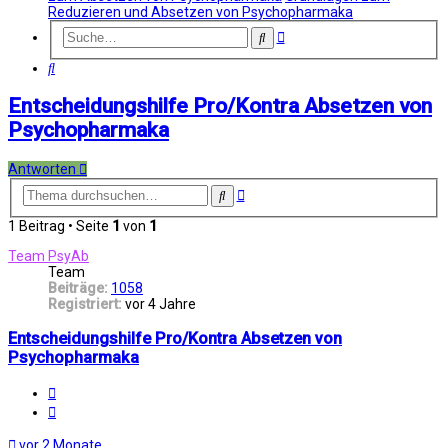
Reduzieren und Absetzen von Psychopharmaka
Erweiterte
Suche
Suche
Suche
Entscheidungshilfe Pro/Kontra Absetzen von
Psychopharmaka
Antworten
Erweiterte
Suche
Suche
1 Beitrag • Seite
1
von
1
Team PsyAb
Team
Beiträge:
1058
Registriert:
vor 4 Jahre
Entscheidungshilfe Pro/Kontra Absetzen von
Psychopharmaka
Melden
Zitat
vor 2 Monate