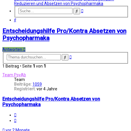
Reduzieren und Absetzen von Psychopharmaka
Erweiterte
Suche
Suche
Suche
Entscheidungshilfe Pro/Kontra Absetzen von
Psychopharmaka
Antworten
Erweiterte
Suche
Suche
1 Beitrag • Seite
1
von
1
Team PsyAb
Team
Beiträge:
1059
Registriert:
vor 4 Jahre
Entscheidungshilfe Pro/Kontra Absetzen von
Psychopharmaka
Melden
Zitat
vor 2 Monate