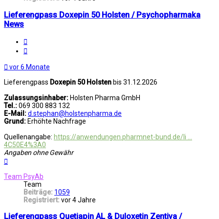
Lieferengpass Doxepin 50 Holsten / Psychopharmaka
News
Melden
Zitat
vor 6 Monate
Lieferengpass
Doxepin 50 Holsten
bis 31.12.2026
Zulassungsinhaber:
Holsten Pharma GmbH
Tel.:
069 300 883 132
E-Mail:
d.stephan@holstenpharma.de
Grund:
Erhöhte Nachfrage
Quellenangabe:
https://anwendungen.pharmnet-bund.de/li ...
4C50E4%3A0
Angaben ohne Gewähr
Nach
oben
Team PsyAb
Team
Beiträge:
1059
Registriert:
vor 4 Jahre
Lieferengpass Quetiapin AL & Duloxetin Zentiva /