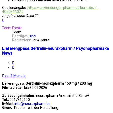
Quellenangabe:
https://anwendungen.pharmnet-bund.de/li ...
4C50E4%3A0
Angaben ohne Geewähr
Nach
oben
Team PsyAb
Team
Beiträge:
1059
Registriert:
vor 4 Jahre
Lieferengpass Sertralin-neuraxpharm / Psychopharmaka
News
Melden
Zitat
vor 6 Monate
Lieferengpass
Sertralin-neuraxpharm 150 mg / 200 mg
Filmtabletten
bis 30.06.2026
Zulassungsinhaber:
neuraxpharm Arzneimittel GmbH
Tel.:
0217310600
E-Mail:
info@neuraxpharm.de
Grund:
Probleme in der Herstellung