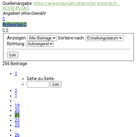
Quellenangabe:
https://anwendungen.pharmnet-bund.de/li ...
4C50E4%3A0
Angaben ohne Gewähr
Nach
oben
Antworten
Anzeigen:
Sortiere nach:
Richtung:
256 Beiträge
Seite
21
Gehe zu Seite:
von
26
Vorherige
1
…
19
20
21
22
23
…
26