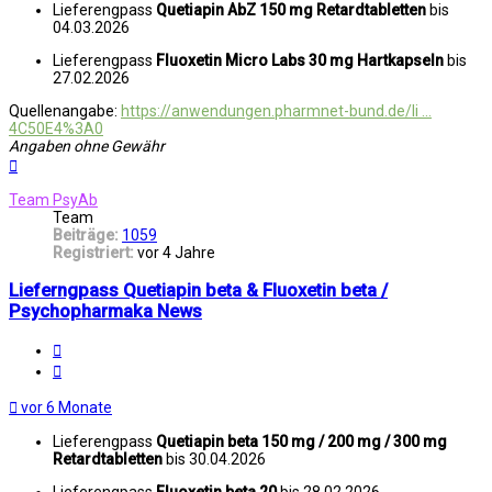
Lieferengpass
Quetiapin AbZ 150 mg Retardtabletten
bis
04.03.2026
Lieferengpass
Fluoxetin Micro Labs 30 mg Hartkapseln
bis
27.02.2026
Quellenangabe:
https://anwendungen.pharmnet-bund.de/li ...
4C50E4%3A0
Angaben ohne Gewähr
Nach
oben
Team PsyAb
Team
Beiträge:
1059
Registriert:
vor 4 Jahre
Lieferngpass Quetiapin beta & Fluoxetin beta /
Psychopharmaka News
Melden
Zitat
vor 6 Monate
Lieferengpass
Quetiapin beta 150 mg / 200 mg / 300 mg
Retardtabletten
bis 30.04.2026
Lieferengpass
Fluoxetin beta 20
bis 28.02.2026