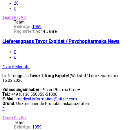
26
Nächste
Team PsyAb
Team
Beiträge:
1059
Registriert:
vor 4 Jahre
Lieferengpass Tavor Expidet / Psychopharmaka News
Melden
Zitat
vor 6 Monate
Lieferengpass
Tavor 2,5 mg Expidet
(Wirkstoff Lorazepam) bis
15.02.2026
Zulassungsinhaber:
Pfizer Pharma GmbH
Tel.:
+49 (0) 30 550055-51000
E-Mail:
medical.information@pfizer.com
Grund:
Unzureichende Produktionskapazitäten
Nach
oben
Team PsyAb
Team
Beiträge:
1059