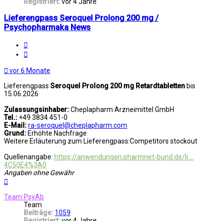
Registriert:
vor 4 Jahre
Lieferengpass Seroquel Prolong 200 mg /
Psychopharmaka News
Melden
Zitat
vor 6 Monate
Lieferengpass
Seroquel Prolong 200 mg Retardtabletten
bis
15.06.2026
Zulassungsinhaber:
Cheplapharm Arzneimittel GmbH
Tel.:
+49 3834 451-0
E-Mail:
ra-seroquel@cheplapharm.com
Grund:
Erhöhte Nachfrage
Weitere Erläuterung zum Lieferengpass:Competitors stockout
Quellenangabe:
https://anwendungen.pharmnet-bund.de/li ...
4C50E4%3A0
Angaben ohne Gewähr
Nach
oben
Team PsyAb
Team
Beiträge:
1059
Registriert:
vor 4 Jahre