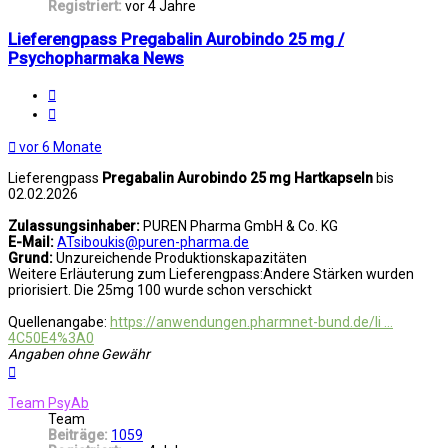
Registriert:
vor 4 Jahre
Lieferengpass Pregabalin Aurobindo 25 mg /
Psychopharmaka News
Melden
Zitat
vor 6 Monate
Lieferengpass
Pregabalin Aurobindo 25 mg Hartkapseln
bis
02.02.2026
Zulassungsinhaber:
PUREN Pharma GmbH & Co. KG
E-Mail:
ATsiboukis@puren-pharma.de
Grund:
Unzureichende Produktionskapazitäten
Weitere Erläuterung zum Lieferengpass:Andere Stärken wurden
priorisiert. Die 25mg 100 wurde schon verschickt
Quellenangabe:
https://anwendungen.pharmnet-bund.de/li ...
4C50E4%3A0
Angaben ohne Gewähr
Nach
oben
Team PsyAb
Team
Beiträge:
1059