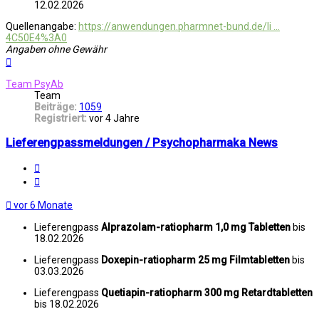
12.02.2026
Quellenangabe:
https://anwendungen.pharmnet-bund.de/li ...
4C50E4%3A0
Angaben ohne Gewähr
Nach
oben
Team PsyAb
Team
Beiträge:
1059
Registriert:
vor 4 Jahre
Lieferengpassmeldungen / Psychopharmaka News
Melden
Zitat
vor 6 Monate
Lieferengpass
Alprazolam-ratiopharm 1,0 mg Tabletten
bis
18.02.2026
Lieferengpass
Doxepin-ratiopharm 25 mg Filmtabletten
bis
03.03.2026
Lieferengpass
Quetiapin-ratiopharm 300 mg Retardtabletten
bis 18.02.2026