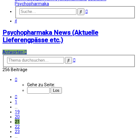
Psychopharmaka
Erweiterte
Suche
Suche
Suche
Psychopharmaka News (Aktuelle
Lieferengpässe etc.)
Antworten
Erweiterte
Suche
Suche
256 Beiträge
Seite
21
Gehe zu Seite:
von
26
Vorherige
1
…
19
20
21
22
23
…