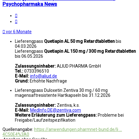
Psychopharmaka News
Melden
Zitat
vor 6 Monate
Lieferengpass
Quetiapin AL 50 mg Retardtabletten
bis
04.03.2026
Lieferengpass
Quetiapin AL 150 mg / 300 mg Retardtabletten
bis 06.05.2026
Zulassungsinhaber:
ALIUD PHARMA GmbH
Tel.:
0733396510
E-Mail:
info@aliud.de
Grund:
Erhöhte Nachfrage
Lieferengpass Duloxetin Zentiva 30 mg / 60 mg
magensaftresistente Hartkapseln bis 31.12.2026
Zulassungsinhaber:
Zentiva, k.s.
E-Mail:
MedInfo.DE@zentiva.com
Weitere Erläuterung zum Lieferengpass:
Probleme bei
Freigabe/Laufzeitspezifikation
Quellenangabe:
https://anwendungen.pharmnet-bund.de/li ...
4C50E4%3A0