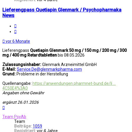
Lieferengpass Quetiapin Glenmark / Psychopharmaka
News
Melden
Zitat
vor 6 Monate
Lieferengpass
Quetiapin Glenmark 50 mg / 150 mg / 200 mg / 300
mg / 400 mg Retardtabletten
bis 08.05.2026
Zulassungsinhaber:
Glenmark Arzneimittel GmbH
E-Mail:
Service.De@glenmarkpharma.com
Grund:
Probleme in der Herstellung
Quellenangabe:
https://anwendungen.pharmnet-bund.de/li ...
4C50E4%3A0
Angaben ohne Gewähr
ergänzt 26.01.2026
Nach
oben
Team PsyAb
Team
Beiträge:
1059
Registriert:
vor 4 Jahre