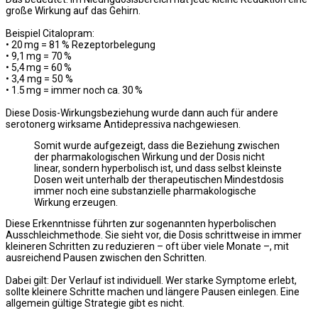
große Wirkung auf das Gehirn.
Beispiel Citalopram:
• 20 mg = 81 % Rezeptorbelegung
• 9,1 mg = 70 %
• 5,4 mg = 60 %
• 3,4 mg = 50 %
• 1.5 mg = immer noch ca. 30 %
Diese Dosis-Wirkungsbeziehung wurde dann auch für andere
serotonerg wirksame Antidepressiva nachgewiesen.
Somit wurde aufgezeigt, dass die Beziehung zwischen
der pharmakologischen Wirkung und der Dosis nicht
linear, sondern hyperbolisch ist, und dass selbst kleinste
Dosen weit unterhalb der therapeutischen Mindestdosis
immer noch eine substanzielle pharmakologische
Wirkung erzeugen.
Diese Erkenntnisse führten zur sogenannten hyperbolischen
Ausschleichmethode. Sie sieht vor, die Dosis schrittweise in immer
kleineren Schritten zu reduzieren – oft über viele Monate –, mit
ausreichend Pausen zwischen den Schritten.
Dabei gilt: Der Verlauf ist individuell. Wer starke Symptome erlebt,
sollte kleinere Schritte machen und längere Pausen einlegen. Eine
allgemein gültige Strategie gibt es nicht.