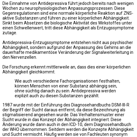
Die Einnahme von Antidepressiva führt jedoch bereits nach wenigen
Wochen zu neurophysiologischen Anpassungsprozessen. Diese
Gegenregulationen sind eine normale körperliche Reaktion auf ZNS-
aktive Substanzen und führen zu einer körperlichen Abhängigkeit.
Sinkt beim Absetzen die biologische Aktivität des Wirkstoffes unter
einen Schwellenwert, tritt diese Abhängigkeit als Entzugssymptome
zutage.
Antidepressiva-Entzugssymptome entstehen nicht aus psychischer
Abhängigkeit, sondern aufgrund der Anpassung des Gehirns an die
dauerhafte medikamentöse Veränderung der Signalweiterleitung in
den Nervenzellen.
Die Forschung erkennt mittlerweile an, dass dies einer körperlichen
Abhängigkeit gleichkommt.
Wie auch verschiedene Fachorganisationen festhalten,
können Menschen von einer Substanz abhängig sein,
ohne süchtig danach zu sein. Antidepressiva werden
explizit auch zu diesen Substanzen gezählt.
1987 wurde mit der Einführung des Diagnosehandbuchs DSM-III-R
der Begriff der Sucht daraus entfernt, da diese Bezeichnung als
stigmatisierend angesehen wurde. Das Verhaltensmuster einer
Sucht wurde in das Konzept der Abhängigkeit integriert. Diese
Änderung wurde dann auch in den ICD-10, dem Diagnosehandbuch
der WHO übernommen. Seitdem werden die Konzepte Abhängigkeit
und Sucht vermischt. Häufig werden sie von Fachleuten synonym