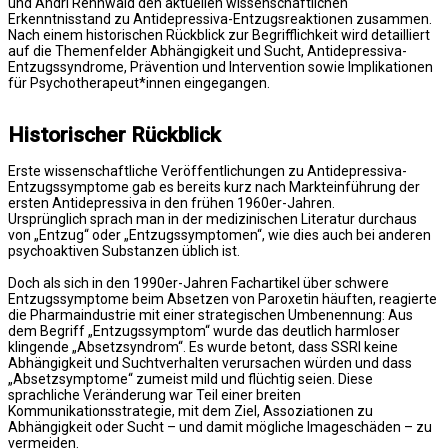
und Andri Rennwald den aktuellen wissenschaftlichen
Erkenntnisstand zu Antidepressiva-Entzugsreaktionen zusammen.
Nach einem historischen Rückblick zur Begrifflichkeit wird detailliert
auf die Themenfelder Abhängigkeit und Sucht, Antidepressiva-
Entzugssyndrome, Prävention und Intervention sowie Implikationen
für Psychotherapeut*innen eingegangen.
Historischer Rückblick
Erste wissenschaftliche Veröffentlichungen zu Antidepressiva-
Entzugssymptome gab es bereits kurz nach Markteinführung der
ersten Antidepressiva in den frühen 1960er-Jahren.
Ursprünglich sprach man in der medizinischen Literatur durchaus
von „Entzug“ oder „Entzugssymptomen“, wie dies auch bei anderen
psychoaktiven Substanzen üblich ist.
Doch als sich in den 1990er-Jahren Fachartikel über schwere
Entzugssymptome beim Absetzen von Paroxetin häuften, reagierte
die Pharmaindustrie mit einer strategischen Umbenennung: Aus
dem Begriff „Entzugssymptom“ wurde das deutlich harmloser
klingende „Absetzsyndrom“. Es wurde betont, dass SSRI keine
Abhängigkeit und Suchtverhalten verursachen würden und dass
„Absetzsymptome“ zumeist mild und flüchtig seien. Diese
sprachliche Veränderung war Teil einer breiten
Kommunikationsstrategie, mit dem Ziel, Assoziationen zu
Abhängigkeit oder Sucht – und damit mögliche Imageschäden – zu
vermeiden.