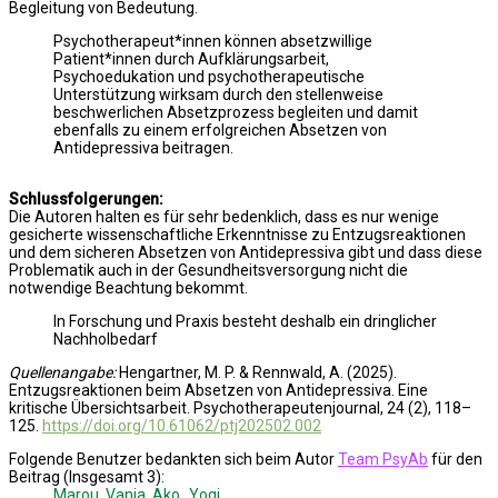
Begleitung von Bedeutung.
Psychotherapeut*innen können absetzwillige
Patient*innen durch Aufklärungsarbeit,
Psychoedukation und psychotherapeutische
Unterstützung wirksam durch den stellenweise
beschwerlichen Absetzprozess begleiten und damit
ebenfalls zu einem erfolgreichen Absetzen von
Antidepressiva beitragen.
Schlussfolgerungen:
Die Autoren halten es für sehr bedenklich, dass es nur wenige
gesicherte wissenschaftliche Erkenntnisse zu Entzugsreaktionen
und dem sicheren Absetzen von Antidepressiva gibt und dass diese
Problematik auch in der Gesundheitsversorgung nicht die
notwendige Beachtung bekommt.
In Forschung und Praxis besteht deshalb ein dringlicher
Nachholbedarf
Quellenangabe:
Hengartner, M. P. & Rennwald, A. (2025).
Entzugsreaktionen beim Absetzen von Antidepressiva. Eine
kritische Übersichtsarbeit. Psychotherapeutenjournal, 24 (2), 118–
125.
https://doi.org/10.61062/ptj202502.002
Folgende Benutzer bedankten sich beim Autor
Team PsyAb
für den
Beitrag (Insgesamt 3):
Marou
,
Vanja
,
Ako_Yogi