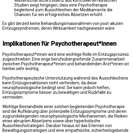
Wissenschaftliche Evidenz aus kontrollierten klinischen
Studien zeigt hingegen, dass eine Psychotherapie
begleitend zum Ausschleichen der Medikamente die
Chancen für ein erfolgreiches Absetzen erhöht.
Es gibt derzeit keine Behandlungsmassnahmen von post-akuten
Entzugssyndromen, deren Wirksamkeit nachgewiesen wäre
Implikationen für Psychotherapeut*innen
Psychotherapeut*innen wird eine wichtige Rolle im Entzugsprozess
zugeschrieben. Eine enge berufsübergreifende Zusammenarbeit
zwischen Psychotherapeut*innen und behandelnden Ärzt*innen ist
hierbei sehr wichtig.
Psychotherapeutische Unterstützung während des Ausschleichens
kann Entzugsreaktionen nicht verhindern, da diese
neurophysiologische bedingt sind. Sie kann jedoch helfen,
Entzugssymptome besser zu bewältigen und Rückfälle zu
vermeiden.
Wichtige Bestandteile einer solchen begleitenden Psychotherapie
sind die Aufklärung über potenzielle Entzugssymptome und deren
zugrundeliegenden neurophysiologische Mechanismen, die Risiken
eines abrupten Absetzens sowie über hyperbolische
Ausschleichstrategien. Darüber hinaus ist das Erlernen von
Bewältigungsstrategien und eine empathische, sicherheitsgebende