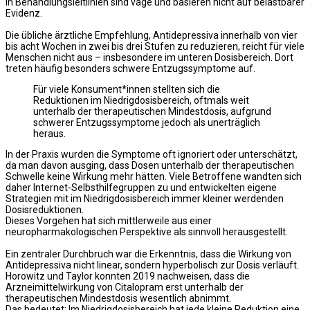
in Behandlungsleitlinien sind vage und basieren nicht auf belastbarer
Evidenz.
Die übliche ärztliche Empfehlung, Antidepressiva innerhalb von vier
bis acht Wochen in zwei bis drei Stufen zu reduzieren, reicht für viele
Menschen nicht aus – insbesondere im unteren Dosisbereich. Dort
treten häufig besonders schwere Entzugssymptome auf.
Für viele Konsument*innen stellten sich die
Reduktionen im Niedrigdosisbereich, oftmals weit
unterhalb der therapeutischen Mindestdosis, aufgrund
schwerer Entzugssymptome jedoch als unerträglich
heraus.
In der Praxis wurden die Symptome oft ignoriert oder unterschätzt,
da man davon ausging, dass Dosen unterhalb der therapeutischen
Schwelle keine Wirkung mehr hätten. Viele Betroffene wandten sich
daher Internet-Selbsthilfegruppen zu und entwickelten eigene
Strategien mit im Niedrigdosisbereich immer kleiner werdenden
Dosisreduktionen.
Dieses Vorgehen hat sich mittlerweile aus einer
neuropharmakologischen Perspektive als sinnvoll herausgestellt.
Ein zentraler Durchbruch war die Erkenntnis, dass die Wirkung von
Antidepressiva nicht linear, sondern hyperbolisch zur Dosis verläuft.
Horowitz und Taylor konnten 2019 nachweisen, dass die
Arzneimittelwirkung von Citalopram erst unterhalb der
therapeutischen Mindestdosis wesentlich abnimmt.
Das bedeutet: Im Niedrigdosisbereich hat jede kleine Reduktion eine