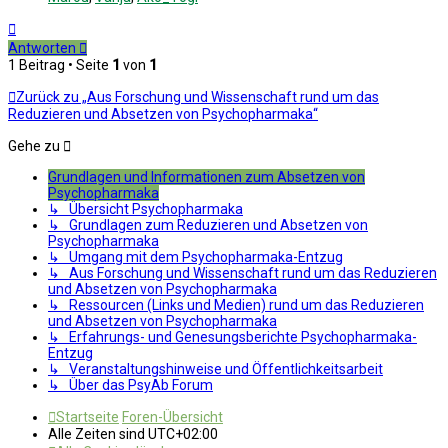
Nach
oben
Antworten
1 Beitrag • Seite
1
von
1
Zurück zu „Aus Forschung und Wissenschaft rund um das
Reduzieren und Absetzen von Psychopharmaka“
Gehe zu
Grundlagen und Informationen zum Absetzen von
Psychopharmaka
↳ Übersicht Psychopharmaka
↳ Grundlagen zum Reduzieren und Absetzen von
Psychopharmaka
↳ Umgang mit dem Psychopharmaka-Entzug
↳ Aus Forschung und Wissenschaft rund um das Reduzieren
und Absetzen von Psychopharmaka
↳ Ressourcen (Links und Medien) rund um das Reduzieren
und Absetzen von Psychopharmaka
↳ Erfahrungs- und Genesungsberichte Psychopharmaka-
Entzug
↳ Veranstaltungshinweise und Öffentlichkeitsarbeit
↳ Über das PsyAb Forum
Startseite
Foren-Übersicht
Alle Zeiten sind
UTC+02:00