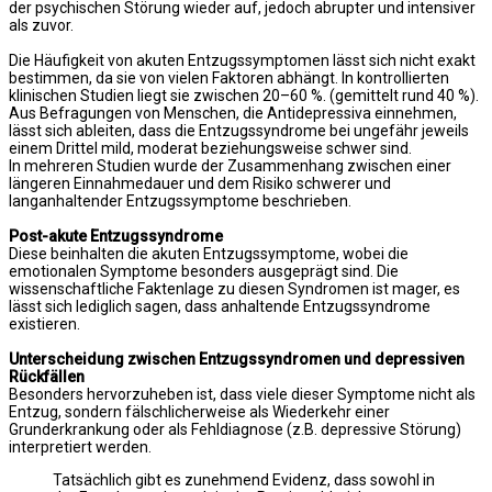
der psychischen Störung wieder auf, jedoch abrupter und intensiver
als zuvor.
Die Häufigkeit von akuten Entzugssymptomen lässt sich nicht exakt
bestimmen, da sie von vielen Faktoren abhängt. In kontrollierten
klinischen Studien liegt sie zwischen 20–60 %. (gemittelt rund 40 %).
Aus Befragungen von Menschen, die Antidepressiva einnehmen,
lässt sich ableiten, dass die Entzugssyndrome bei ungefähr jeweils
einem Drittel mild, moderat beziehungsweise schwer sind.
In mehreren Studien wurde der Zusammenhang zwischen einer
längeren Einnahmedauer und dem Risiko schwerer und
langanhaltender Entzugssymptome beschrieben.
Post-akute Entzugssyndrome
Diese beinhalten die akuten Entzugssymptome, wobei die
emotionalen Symptome besonders ausgeprägt sind. Die
wissenschaftliche Faktenlage zu diesen Syndromen ist mager, es
lässt sich lediglich sagen, dass anhaltende Entzugssyndrome
existieren.
Unterscheidung zwischen Entzugssyndromen und depressiven
Rückfällen
Besonders hervorzuheben ist, dass viele dieser Symptome nicht als
Entzug, sondern fälschlicherweise als Wiederkehr einer
Grunderkrankung oder als Fehldiagnose (z.B. depressive Störung)
interpretiert werden.
Tatsächlich gibt es zunehmend Evidenz, dass sowohl in