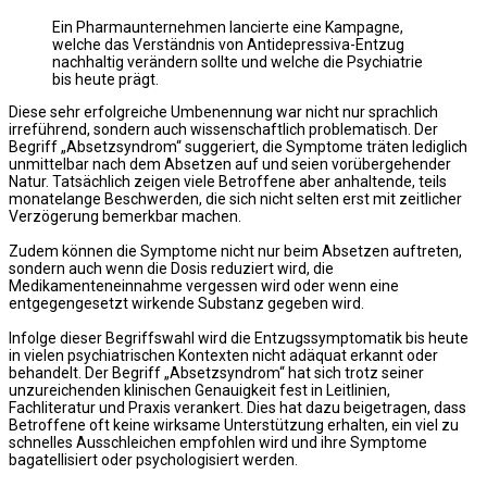
Ein Pharmaunternehmen lancierte eine Kampagne,
welche das Verständnis von Antidepressiva-Entzug
nachhaltig verändern sollte und welche die Psychiatrie
bis heute prägt.
Diese sehr erfolgreiche Umbenennung war nicht nur sprachlich
irreführend, sondern auch wissenschaftlich problematisch. Der
Begriff „Absetzsyndrom“ suggeriert, die Symptome träten lediglich
unmittelbar nach dem Absetzen auf und seien vorübergehender
Natur. Tatsächlich zeigen viele Betroffene aber anhaltende, teils
monatelange Beschwerden, die sich nicht selten erst mit zeitlicher
Verzögerung bemerkbar machen.
Zudem können die Symptome nicht nur beim Absetzen auftreten,
sondern auch wenn die Dosis reduziert wird, die
Medikamenteneinnahme vergessen wird oder wenn eine
entgegengesetzt wirkende Substanz gegeben wird.
Infolge dieser Begriffswahl wird die Entzugssymptomatik bis heute
in vielen psychiatrischen Kontexten nicht adäquat erkannt oder
behandelt. Der Begriff „Absetzsyndrom“ hat sich trotz seiner
unzureichenden klinischen Genauigkeit fest in Leitlinien,
Fachliteratur und Praxis verankert. Dies hat dazu beigetragen, dass
Betroffene oft keine wirksame Unterstützung erhalten, ein viel zu
schnelles Ausschleichen empfohlen wird und ihre Symptome
bagatellisiert oder psychologisiert werden.