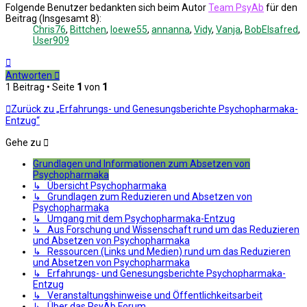
Folgende Benutzer bedankten sich beim Autor
Team PsyAb
für den
Beitrag (Insgesamt 8):
Chris76
,
Bittchen
,
loewe55
,
annanna
,
Vidy
,
Vanja
,
BobElsafred
,
User909
Nach
oben
Antworten
1 Beitrag • Seite
1
von
1
Zurück zu „Erfahrungs- und Genesungsberichte Psychopharmaka-
Entzug“
Gehe zu
Grundlagen und Informationen zum Absetzen von
Psychopharmaka
↳ Übersicht Psychopharmaka
↳ Grundlagen zum Reduzieren und Absetzen von
Psychopharmaka
↳ Umgang mit dem Psychopharmaka-Entzug
↳ Aus Forschung und Wissenschaft rund um das Reduzieren
und Absetzen von Psychopharmaka
↳ Ressourcen (Links und Medien) rund um das Reduzieren
und Absetzen von Psychopharmaka
↳ Erfahrungs- und Genesungsberichte Psychopharmaka-
Entzug
↳ Veranstaltungshinweise und Öffentlichkeitsarbeit
↳ Über das PsyAb Forum