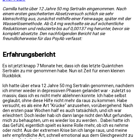
Camilla hatte über 12 Jahre 50 mg Sertralin eingenommen. Nach
einem ersten gescheiterten Absetzversuch schlich sie sehr
kleinschrittig aus, zunächst mithilfe einer Feinwaage, später mit der
Wasserlösemethode. Ab 0,4 mg wechselte sie auf wöchentliche
Reduktionen und reduzierte bis auf 0,00137 mg herunter, bevor sie
komplett absetzte. Den nachfolgenden Bericht hat sie
freundlicherweise für das PsyAb verfasst:
Erfahrungsbericht
Es ist jetzt knapp 7 Monate her, dass ich das letzte Quäntchen
Sertralin zu mir genommen habe. Nun ist Zeit für einen kleinen
Rückblick.
Ich hatte über etwa 12 Jahre 50 mg Sertralin genommen, nachdem
ich immer wieder in depressiven Phasen gelandet war - zuletzt so
massiv, dass ich es nicht mehr ablehnen konnte. Ich habe selbst
geglaubt, ohne diese Hilfe nicht mehr da raus zu kommen. Habe
versucht, es als eine Art "Krücke" anzusehen, vorübergehend. Nach
den ersten paar Wochen half es auch tatsächlich, und ich war
erleichtert. Doch leider hab ich dann lange nicht den Mut gefunden,
mich zu behaupten, um es wieder los zu werden... Dabei hatte ich
das Gefühl, eigentlich spielt es keine Rolle mehr, ob ich es nehme
oder nicht. Aus der extremen Krise bin ich lange raus, und meine
sehr empfindliche Art, schnell emotional aus dem Gleichgewicht zu