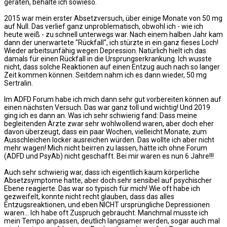
geraten, behalte ich sowieso.
2015 war mein erster Absetzversuch, über einige Monate von 50 mg
auf Null. Das verlief ganz unproblematisch, obwohl ich - wie ich
heute weiß - zu schnell unterwegs war. Nach einem halben Jahr kam
dann der unerwartete "Rückfall", ich stürzte in ein ganz fieses Loch!
Wieder arbeitsunfähig wegen Depression. Natürlich hielt ich das
damals für einen Rückfall in die Ursprungserkrankung. Ich wusste
nicht, dass solche Reaktionen auf einen Entzug auch nach so langer
Zeit kommen können. Seitdem nahm ich es dann wieder, 50 mg
Sertralin.
Im ADFD Forum habe ich mich dann sehr gut vorbereiten können auf
einen nächsten Versuch. Das war ganz toll und wichtig! Und 2019
ging ich es dann an. Was ich sehr schwierig fand: Dass meine
begleitenden Ärzte zwar sehr wohlwollend waren, aber doch eher
davon überzeugt, dass ein paar Wochen, vielleicht Monate, zum
Ausschleichen locker ausreichen würden. Das wollte ich aber nicht
mehr wagen! Mich nicht beirren zu lassen, hätte ich ohne Forum
(ADFD und PsyAb) nicht geschafft. Bei mir waren es nun 6 Jahre!!!
Auch sehr schwierig war, dass ich eigentlich kaum körperliche
Absetzsymptome hatte, aber doch sehr sensibel auf psychischer
Ebene reagierte. Das war so typisch für mich! Wie oft habe ich
gezweifelt, konnte nicht recht glauben, dass das alles
Entzugsreaktionen, und eben NICHT ursprüngliche Depressionen
waren... Ich habe oft Zuspruch gebraucht. Manchmal musste ich
mein Tempo anpassen, deutlich langsamer werden, sogar auch mal