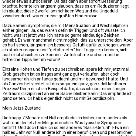
wieder etwas aufdosieren. Da das dann aber sofort Besserung
brachte, konnte ich langsam glauben, dass es am Reduzieren liegt.
Ich glaube, diese Zweifel am richtigen Weg und die Ungeduld
zwischendurch waren meine größten Hindernisse.
Dazu kamen Symptome, die mit Menstruation und Wechseljahren
einher gingen. Ja, das waren definitiv Trigger! Und oft wusste ich
nicht, was ist jetzt was. Ich hätte so gerne eindeutige Zeichen
gehabt. Es war manchmal nicht möglich, das zu unterscheiden. Aber
es half schon, langsam ein besseres Gefühl dafür zu kriegen, wann
ich stärker reagiere und "gefährdeter" bin. Trigger zu kennen, sich
auch mal absichern zu können - Anteilnahme und so manche
hilfreiche Tipps hier im Forum!
Einzelne Höhen und Tiefen zu beschreiben, spare ich mir jetzt mal.
Grob gesehen ist es insgesamt ganz gut verlaufen, aber doch
langsamer als ich anfangs gedacht und mir gewünscht hätte. Und
als Ganzes betrachtet, ist das sogar ein ganz, ganz doll kostbarer
Prozess! Denn er ist ein Beispiel dafür, dass ich über einen langen
Zeitraum diszipliniert an einer Sache bleiben kann! Das empfinde ich
ganz selten, ich hab's eigentlich nicht so mit Selbstdisziplin.
Mein Jetzt-Zustand
Die knapp 7 Monate seit Null empfinde ich bisher kaum anders als
während der letzten Milligrämmchen. Was typische Symptome
betrifft. Und doch habe ich so ein anderes "Basis-Gefühl". Etwa ein
halbes Jahr vor Null landete ich in einer beruflichen und persönlichen