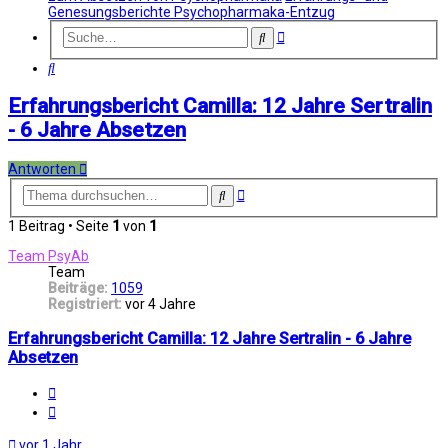
Genesungsberichte Psychopharmaka-Entzug
Erweiterte
Suche
Suche
Suche
Erfahrungsbericht Camilla: 12 Jahre Sertralin
- 6 Jahre Absetzen
Antworten
Erweiterte
Suche
Suche
1 Beitrag • Seite
1
von
1
Team PsyAb
Team
Beiträge:
1059
Registriert:
vor 4 Jahre
Erfahrungsbericht Camilla: 12 Jahre Sertralin - 6 Jahre
Absetzen
Melden
Zitat
vor 1 Jahr