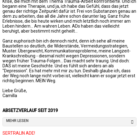
Krise, die mich mit dem Thema Trauma-Arbeit konfrontierte. Und ich
begann eine Therapie, und ja, ich habe das Gefühl, dass das jetzt
genau der richtige Zeitpunkt dafür ist. Frei von Substanzen genau an
dem zu arbeiten, das all die Jahre schon darunter lag. Ganz frühe
Erlebnisse, die bis heute wirken und mich letztlich noch immer am
Leben hindern... Am wahren Leben. ADs haben das vielleicht
beruhigt, aber bestimmt nicht geheilt...
Ganz euphorisch bin ich dennoch nicht, denn ich sehe all meine
Baustellen so deutlich, die Widerstände, Vermeidungsstrategien,
Muster. Übergewicht, Kommunikationsprobleme, meine Langzeit-
Krankschreibung - diesmal nicht wegen Depressionen, sondern
wegen früher Trauma-Folgen... Das macht sehr traurig. Und doch:
DAS ist meine Geschichte. Und es fühlt sich anders an als
"Depression". Es hat mehr mit mir zu tun. Deshalb glaube ich, dass
der Weg noch lange nicht vorbei ist, vielleicht kann er sogar jetzt erst
richtig beginnen. MEIN Weg.
Liebe Grüße,
Camilla
ABSETZVERLAUF SEIT 2019
MEHR LESEN
SERTRALIN ADE!