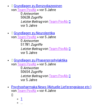
Grundlagen zu Benzodiazepinen
von
Team PsyAb
»
vor 5 Jahre
0
Antworten
50628
Zugriffe
Letzter Beitrag
von
Team PsyAb
vor 5 Jahre
Grundlagen zu Neuroleptika
von
Team PsyAb
»
vor 5 Jahre
0
Antworten
51781
Zugriffe
Letzter Beitrag
von
Team PsyAb
vor 5 Jahre
Grundlagen zu Phasenprophylaktika
von
Team PsyAb
»
vor 5 Jahre
0
Antworten
50654
Zugriffe
Letzter Beitrag
von
Team PsyAb
vor 5 Jahre
Psychopharmaka News (Aktuelle Lieferengpässe etc.)
von
Team PsyAb
»
vor 4 Jahre
1
…