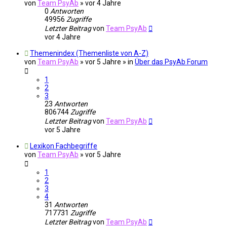
von
Team PsyAb
»
vor 4 Jahre
0
Antworten
49956
Zugriffe
Letzter Beitrag
von
Team PsyAb
vor 4 Jahre
Themenindex (Themenliste von A-Z)
von
Team PsyAb
»
vor 5 Jahre
» in
Über das PsyAb Forum
1
2
3
23
Antworten
806744
Zugriffe
Letzter Beitrag
von
Team PsyAb
vor 5 Jahre
Lexikon Fachbegriffe
von
Team PsyAb
»
vor 5 Jahre
1
2
3
4
31
Antworten
717731
Zugriffe
Letzter Beitrag
von
Team PsyAb