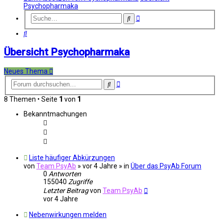
Psychopharmaka
Erweiterte
Suche
Suche
Suche
Übersicht Psychopharmaka
Neues Thema
Erweiterte
Suche
Suche
8 Themen • Seite
1
von
1
Bekanntmachungen
Liste häufiger Abkürzungen
von
Team PsyAb
»
vor 4 Jahre
» in
Über das PsyAb Forum
0
Antworten
155040
Zugriffe
Letzter Beitrag
von
Team PsyAb
vor 4 Jahre
Nebenwirkungen melden