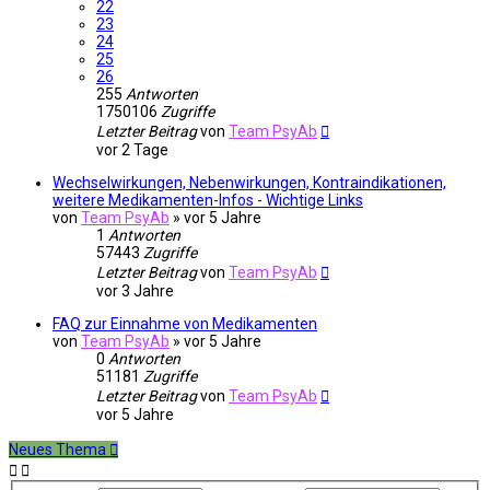
22
23
24
25
26
255
Antworten
1750106
Zugriffe
Letzter Beitrag
von
Team PsyAb
vor 2 Tage
Wechselwirkungen, Nebenwirkungen, Kontraindikationen,
weitere Medikamenten-Infos - Wichtige Links
von
Team PsyAb
»
vor 5 Jahre
1
Antworten
57443
Zugriffe
Letzter Beitrag
von
Team PsyAb
vor 3 Jahre
FAQ zur Einnahme von Medikamenten
von
Team PsyAb
»
vor 5 Jahre
0
Antworten
51181
Zugriffe
Letzter Beitrag
von
Team PsyAb
vor 5 Jahre
Neues Thema