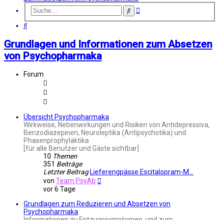
Erweiterte
Suche
Suche
Suche
Grundlagen und Informationen zum Absetzen
von Psychopharmaka
Forum
Übersicht Psychopharmaka
Wirkweise, Nebenwirkungen und Risiken von Antidepressiva,
Benzodiazepinen, Neuroleptika (Antipsychotika) und
Phasenprophylaktika
[für alle Benutzer und Gäste sichtbar]
10
Themen
351
Beiträge
Letzter Beitrag
Lieferengpässe Escitalopram-M…
Neuester
von
Team PsyAb
Beitrag
vor 6 Tage
Grundlagen zum Reduzieren und Absetzen von
Psychopharmaka
Informationen zu Entzugssymptomen, und zum