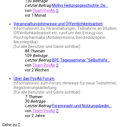
130
Beiträge
Letzter Beitrag
Mollys Heilungsgeschichte: De…
Neuester
von
Team PsyAb
Beitrag
vor 1 Monat
Veranstaltungshinweise und Öffentlichkeitsarbeit
Informationen zu Veranstaltungen, Teilnahme an Studien,
Öffentlichkeitsarbeit etc. rund um den Entzug von
Psychopharmaka (Antidepressiva, Benzodiazepine,
Neuroleptika)
[für alle Benutzer und Gäste sichtbar]
84
Themen
109
Beiträge
Letzter Beitrag
BPE Tagesseminar "Selbsthilfe…
Neuester
von
Team PsyAb
Beitrag
vor 2 Wochen
Über das PsyAb Forum
Informationen zum Forum, Hinweise für neue Teilnehmer,
Registrierungsanleitung
[für alle Benutzer und Gäste sichtbar]
7
Themen
30
Beiträge
Letzter Beitrag
Forenregeln und Nutzungsbedin…
Neuester
von
Team PsyAb
Beitrag
vor 2 Jahre
Gehe zu