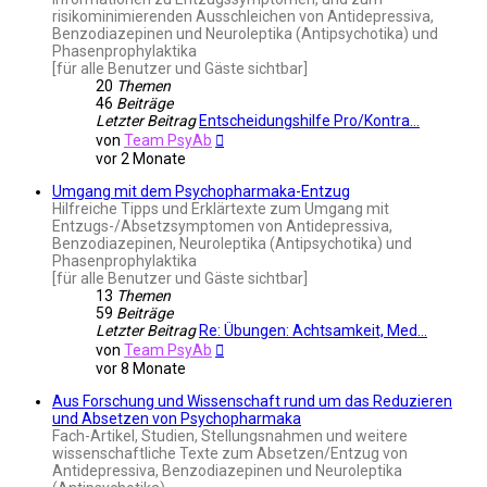
risikominimierenden Ausschleichen von Antidepressiva,
Benzodiazepinen und Neuroleptika (Antipsychotika) und
Phasenprophylaktika
[für alle Benutzer und Gäste sichtbar]
20
Themen
46
Beiträge
Letzter Beitrag
Entscheidungshilfe Pro/Kontra…
Neuester
von
Team PsyAb
Beitrag
vor 2 Monate
Umgang mit dem Psychopharmaka-Entzug
Hilfreiche Tipps und Erklärtexte zum Umgang mit
Entzugs-/Absetzsymptomen von Antidepressiva,
Benzodiazepinen, Neuroleptika (Antipsychotika) und
Phasenprophylaktika
[für alle Benutzer und Gäste sichtbar]
13
Themen
59
Beiträge
Letzter Beitrag
Re: Übungen: Achtsamkeit, Med…
Neuester
von
Team PsyAb
Beitrag
vor 8 Monate
Aus Forschung und Wissenschaft rund um das Reduzieren
und Absetzen von Psychopharmaka
Fach-Artikel, Studien, Stellungsnahmen und weitere
wissenschaftliche Texte zum Absetzen/Entzug von
Antidepressiva, Benzodiazepinen und Neuroleptika