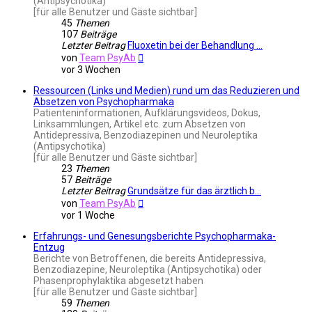
(Antipsychotika)
[für alle Benutzer und Gäste sichtbar]
45
Themen
107
Beiträge
Letzter Beitrag
Fluoxetin bei der Behandlung …
Neuester
von
Team PsyAb
Beitrag
vor 3 Wochen
Ressourcen (Links und Medien) rund um das Reduzieren und
Absetzen von Psychopharmaka
Patienteninformationen, Aufklärungsvideos, Dokus,
Linksammlungen, Artikel etc. zum Absetzen von
Antidepressiva, Benzodiazepinen und Neuroleptika
(Antipsychotika)
[für alle Benutzer und Gäste sichtbar]
23
Themen
57
Beiträge
Letzter Beitrag
Grundsätze für das ärztlich b…
Neuester
von
Team PsyAb
Beitrag
vor 1 Woche
Erfahrungs- und Genesungsberichte Psychopharmaka-
Entzug
Berichte von Betroffenen, die bereits Antidepressiva,
Benzodiazepine, Neuroleptika (Antipsychotika) oder
Phasenprophylaktika abgesetzt haben
[für alle Benutzer und Gäste sichtbar]
59
Themen