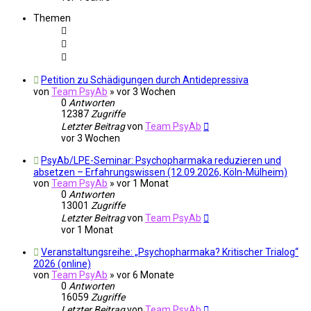
Themen
Petition zu Schädigungen durch Antidepressiva
von
Team PsyAb
»
vor 3 Wochen
0
Antworten
12387
Zugriffe
Letzter Beitrag
von
Team PsyAb
vor 3 Wochen
PsyAb/LPE-Seminar: Psychopharmaka reduzieren und
absetzen – Erfahrungswissen (12.09.2026, Köln-Mülheim)
von
Team PsyAb
»
vor 1 Monat
0
Antworten
13001
Zugriffe
Letzter Beitrag
von
Team PsyAb
vor 1 Monat
Veranstaltungsreihe: „Psychopharmaka? Kritischer Trialog“
2026 (online)
von
Team PsyAb
»
vor 6 Monate
0
Antworten
16059
Zugriffe
Letzter Beitrag
von
Team PsyAb