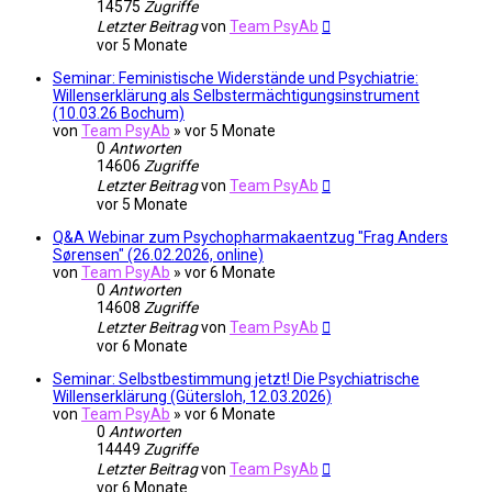
14575
Zugriffe
Letzter Beitrag
von
Team PsyAb
vor 5 Monate
Seminar: Feministische Widerstände und Psychiatrie:
Willenserklärung als Selbstermächtigungsinstrument
(10.03.26 Bochum)
von
Team PsyAb
»
vor 5 Monate
0
Antworten
14606
Zugriffe
Letzter Beitrag
von
Team PsyAb
vor 5 Monate
Q&A Webinar zum Psychopharmakaentzug "Frag Anders
Sørensen" (26.02.2026, online)
von
Team PsyAb
»
vor 6 Monate
0
Antworten
14608
Zugriffe
Letzter Beitrag
von
Team PsyAb
vor 6 Monate
Seminar: Selbstbestimmung jetzt! Die Psychiatrische
Willenserklärung (Gütersloh, 12.03.2026)
von
Team PsyAb
»
vor 6 Monate
0
Antworten
14449
Zugriffe
Letzter Beitrag
von
Team PsyAb
vor 6 Monate