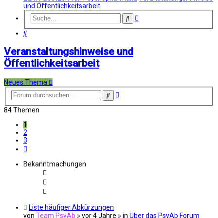
und Öffentlichkeitsarbeit
Erweiterte
Suche
Suche
Suche
Veranstaltungshinweise und
Öffentlichkeitsarbeit
Neues Thema
Erweiterte
Suche
Suche
84 Themen
1
2
3
Nächste
Bekanntmachungen
Liste häufiger Abkürzungen
von
Team PsyAb
»
vor 4 Jahre
» in
Über das PsyAb Forum