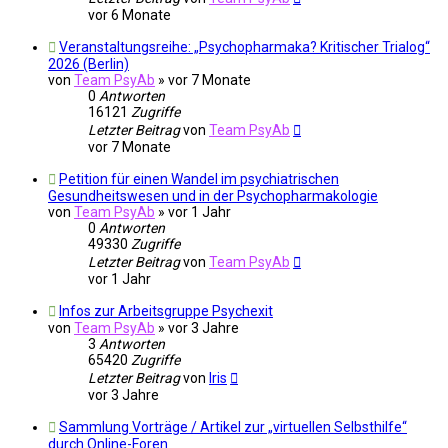
vor 6 Monate
Veranstaltungsreihe: „Psychopharmaka? Kritischer Trialog“
2026 (Berlin)
von
Team PsyAb
»
vor 7 Monate
0
Antworten
16121
Zugriffe
Letzter Beitrag
von
Team PsyAb
vor 7 Monate
Petition für einen Wandel im psychiatrischen
Gesundheitswesen und in der Psychopharmakologie
von
Team PsyAb
»
vor 1 Jahr
0
Antworten
49330
Zugriffe
Letzter Beitrag
von
Team PsyAb
vor 1 Jahr
Infos zur Arbeitsgruppe Psychexit
von
Team PsyAb
»
vor 3 Jahre
3
Antworten
65420
Zugriffe
Letzter Beitrag
von
Iris
vor 3 Jahre
Sammlung Vorträge / Artikel zur „virtuellen Selbsthilfe“
durch Online-Foren