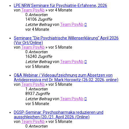
LPE NRW Seminare für Psychiatrie-Erfahrene, 2026
von
Team PsyAb
»
vor 4 Monate
0
Antworten
14106
Zugriffe
Letzter Beitrag
von
Team PsyAb
vor 4 Monate
Seminare "Die Psychiatrische Willenserklärung" April 2026
(Vor Ort/Online)
von
Team PsyAb
»
vor 5 Monate
0
Antworten
16240
Zugriffe
Letzter Beitrag
von
Team PsyAb
vor 5 Monate
Q&A Webinar / Videoaufzeichnung zum Absetzen von
Antidepressiva mit Dr. Mark Horowitz (26.02. 2026, online)
von
Team PsyAb
»
vor 5 Monate
1
Antworten
8937
Zugriffe
Letzter Beitrag
von
Team PsyAb
vor 5 Monate
DGSP-Seminar: Psychopharmaka reduzieren und
ausschleichen (20./21. April 2026 /Online)
von
Team PsyAb
»
vor 5 Monate
0
Antworten