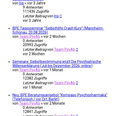
von
Iris
»
vor 3 Jahre
9
Antworten
111436
Zugriffe
Letzter Beitrag
von
Iris
vor 3 Jahre
BPE Tagesseminar "Selbsthilfe Crash Kurs" (Mannheim-
Schönau, 20.08.2026)
von
Team PsyAb
»
vor 2 Wochen
0
Antworten
20993
Zugriffe
Letzter Beitrag
von
Team PsyAb
vor 2 Wochen
Seminare: Selbstbestimmung jetzt! Die Psychiatrische
Willenserklärung (Juli bis Dezember 2026, online)
von
Team PsyAb
»
vor 1 Monat
0
Antworten
12382
Zugriffe
Letzter Beitrag
von
Team PsyAb
vor 1 Monat
Neu: BPE Beratungsangebot "Kompass-Psychopharmaka"
(Telefonisch / vor Ort: Berlin)
von
Team PsyAb
»
vor 2 Monate
0
Antworten
12841
Zugriffe