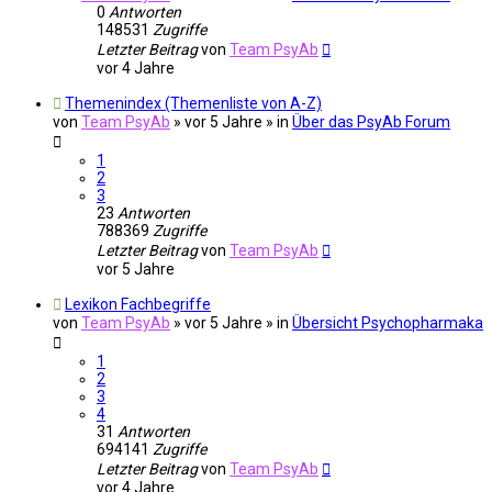
0
Antworten
148531
Zugriffe
Letzter Beitrag
von
Team PsyAb
vor 4 Jahre
Themenindex (Themenliste von A-Z)
von
Team PsyAb
»
vor 5 Jahre
» in
Über das PsyAb Forum
1
2
3
23
Antworten
788369
Zugriffe
Letzter Beitrag
von
Team PsyAb
vor 5 Jahre
Lexikon Fachbegriffe
von
Team PsyAb
»
vor 5 Jahre
» in
Übersicht Psychopharmaka
1
2
3
4
31
Antworten
694141
Zugriffe
Letzter Beitrag
von
Team PsyAb
vor 4 Jahre