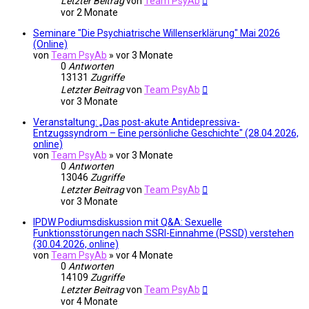
Letzter Beitrag
von
Team PsyAb
vor 2 Monate
Seminare "Die Psychiatrische Willenserklärung" Mai 2026
(Online)
von
Team PsyAb
»
vor 3 Monate
0
Antworten
13131
Zugriffe
Letzter Beitrag
von
Team PsyAb
vor 3 Monate
Veranstaltung: „Das post-akute Antidepressiva-
Entzugssyndrom – Eine persönliche Geschichte" (28.04.2026,
online)
von
Team PsyAb
»
vor 3 Monate
0
Antworten
13046
Zugriffe
Letzter Beitrag
von
Team PsyAb
vor 3 Monate
IPDW Podiumsdiskussion mit Q&A: Sexuelle
Funktionsstörungen nach SSRI-Einnahme (PSSD) verstehen
(30.04.2026, online)
von
Team PsyAb
»
vor 4 Monate
0
Antworten
14109
Zugriffe
Letzter Beitrag
von
Team PsyAb
vor 4 Monate