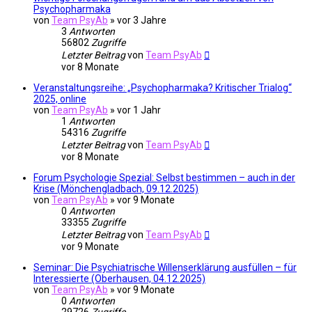
Psychopharmaka
von
Team PsyAb
»
vor 3 Jahre
3
Antworten
56802
Zugriffe
Letzter Beitrag
von
Team PsyAb
vor 8 Monate
Veranstaltungsreihe: „Psychopharmaka? Kritischer Trialog“
2025, online
von
Team PsyAb
»
vor 1 Jahr
1
Antworten
54316
Zugriffe
Letzter Beitrag
von
Team PsyAb
vor 8 Monate
Forum Psychologie Spezial: Selbst bestimmen – auch in der
Krise (Mönchengladbach, 09.12.2025)
von
Team PsyAb
»
vor 9 Monate
0
Antworten
33355
Zugriffe
Letzter Beitrag
von
Team PsyAb
vor 9 Monate
Seminar: Die Psychiatrische Willenserklärung ausfüllen – für
Interessierte (Oberhausen, 04.12.2025)
von
Team PsyAb
»
vor 9 Monate
0
Antworten