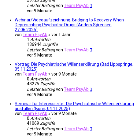
29726
Zugriffe
Letzter Beitrag
von
Team PsyAb
vor 9 Monate
Webinar/Videoaufzeichnung: Bridging to Recovery When
Deprescribing Psychiatric Drugs (Anders Sørensen,
27.06.2025)
von
Team PsyAb
»
vor 1 Jahr
1
Antworten
136944
Zugriffe
Letzter Beitrag
von
Team PsyAb
vor 9 Monate
Vortrag: Die Psychiatrische Willenserklärung (Bad Lippspringe,
05.11.2025)
von
Team PsyAb
»
vor 9 Monate
0
Antworten
43275
Zugriffe
Letzter Beitrag
von
Team PsyAb
vor 9 Monate
Seminar für Interessierte : Die Psychiatrische Willenserklärung
ausfüllen (Bonn, 04.11.2025)
von
Team PsyAb
»
vor 9 Monate
0
Antworten
41069
Zugriffe
Letzter Beitrag
von
Team PsyAb
vor 9 Monate