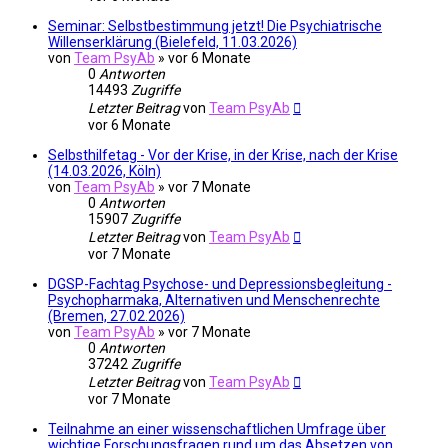
Seminar: Selbstbestimmung jetzt! Die Psychiatrische
Willenserklärung (Bielefeld, 11.03.2026)
von
Team PsyAb
»
vor 6 Monate
0
Antworten
14493
Zugriffe
Letzter Beitrag
von
Team PsyAb
vor 6 Monate
Selbsthilfetag - Vor der Krise, in der Krise, nach der Krise
(14.03.2026, Köln)
von
Team PsyAb
»
vor 7 Monate
0
Antworten
15907
Zugriffe
Letzter Beitrag
von
Team PsyAb
vor 7 Monate
DGSP-Fachtag Psychose- und Depressionsbegleitung -
Psychopharmaka, Alternativen und Menschenrechte
(Bremen, 27.02.2026)
von
Team PsyAb
»
vor 7 Monate
0
Antworten
37242
Zugriffe
Letzter Beitrag
von
Team PsyAb
vor 7 Monate
Teilnahme an einer wissenschaftlichen Umfrage über
wichtige Forschungsfragen rund um das Absetzen von