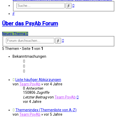
Erweiterte
Suche
Suche
Suche
Über das PsyAb Forum
Neues Thema
Erweiterte
Suche
Suche
5 Themen • Seite
1
von
1
Bekanntmachungen
Liste häufiger Abkürzungen
von
Team PsyAb
»
vor 4 Jahre
0
Antworten
150806
Zugriffe
Letzter Beitrag
von
Team PsyAb
vor 4 Jahre
Themenindex (Themenliste von A-Z)
von
Team PsyAb
»
vor 5 Jahre