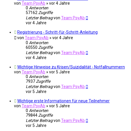
von
Team PsyAb
»
vor 4 Jahre
0
Antworten
57162
Zugriffe
Letzter Beitrag
von
Team PsyAb
vor 4 Jahre
Registrierung - Schritt-für-Schritt-Anleitung
von
Team PsyAb
»
vor 4 Jahre
0
Antworten
60550
Zugriffe
Letzter Beitrag
von
Team PsyAb
vor 4 Jahre
Wichtige Hinweise zu Krisen/Suizidalität - Notfallnummern
von
Team PsyAb
»
vor 5 Jahre
0
Antworten
7937
Zugriffe
Letzter Beitrag
von
Team PsyAb
vor 5 Jahre
Wichtige erste Informationen für neue Teilnehmer
von
Team PsyAb
»
vor 5 Jahre
0
Antworten
79844
Zugriffe
Letzter Beitrag
von
Team PsyAb
vor 5 Jahre