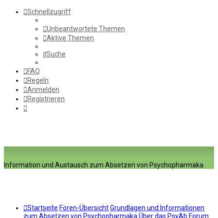
Schnellzugriff
Unbeantwortete Themen
Aktive Themen
Suche
FAQ
Regeln
Anmelden
Registrieren
Information und Austausch zum Absetzen von Psychopharmaka
Startseite
Foren-Übersicht
Grundlagen und Informationen
zum Absetzen von Psychopharmaka
Über das PsyAb Forum