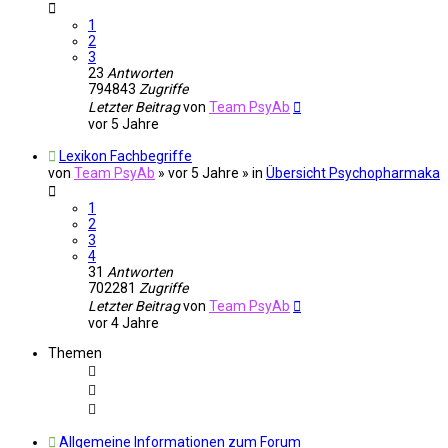
1
2
3
23
Antworten
794843
Zugriffe
Letzter Beitrag
von
Team PsyAb
vor 5 Jahre
Lexikon Fachbegriffe
von
Team PsyAb
»
vor 5 Jahre
» in
Übersicht Psychopharmaka
1
2
3
4
31
Antworten
702281
Zugriffe
Letzter Beitrag
von
Team PsyAb
vor 4 Jahre
Themen
Allgemeine Informationen zum Forum