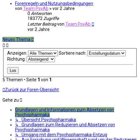
Forenregeln und Nutzungsbedingungen
von
Team PsyAb
»
vor 2 Jahre
0
Antworten
183772
Zugriffe
Letzter Beitrag
von
Team PsyAb
vor 2 Jahre
Neues Thema
Anzeigen:
Sortiere nach:
Richtung:
5 Themen • Seite
1
von
1
Zurück zur Foren-Übersicht
Gehe zu
Grundlagen und Informationen zum Absetzen von
Psychopharmaka
↳ Übersicht Psychopharmaka
↳ Grundlagen zum Reduzieren und Absetzen von
Psychopharmaka
↳ Umgang mit dem Psychopharmaka-Entzug
↳ Aus Forschung und Wissenschaft rund um das Reduzieren