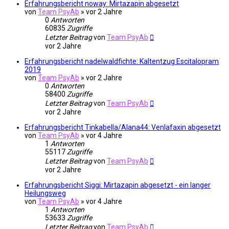
Erfahrungsbericht noway: Mirtazapin abgesetzt
von
Team PsyAb
»
vor 2 Jahre
0
Antworten
60835
Zugriffe
Letzter Beitrag
von
Team PsyAb
vor 2 Jahre
Erfahrungsbericht nadelwaldfichte: Kaltentzug Escitalopram
2019
von
Team PsyAb
»
vor 2 Jahre
0
Antworten
58400
Zugriffe
Letzter Beitrag
von
Team PsyAb
vor 2 Jahre
Erfahrungsbericht Tinkabella/Alana44: Venlafaxin abgesetzt
von
Team PsyAb
»
vor 4 Jahre
1
Antworten
55117
Zugriffe
Letzter Beitrag
von
Team PsyAb
vor 2 Jahre
Erfahrungsbericht Siggi: Mirtazapin abgesetzt - ein langer
Heilungsweg
von
Team PsyAb
»
vor 4 Jahre
1
Antworten
53633
Zugriffe
Letzter Beitrag
von
Team PsyAb