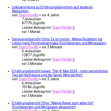
Linksammlung zu Erfahrungsberichten auf anderen
Webseiten
von
Team PsyAb
»
vor 4 Jahre
7
Antworten
87779
Zugriffe
Letzter Beitrag
von
Team PsyAb
vor 1 Monat
Genesenenbericht Chris: Es ist vorbei - Meine Rückkehr ins
Leben nach Psychopharmaka (Escitalopram und Mirtazapin)
von
Team PsyAb
»
vor 2 Monate
0
Antworten
12877
Zugriffe
Letzter Beitrag
von
Team PsyAb
vor 2 Monate
Erfahrungsbericht loewe: "Der 8. Mai 2024 - mein persönlicher
Tag der Befreiung und der lange Weg dorthin"
von
Team PsyAb
»
vor 2 Jahre
6
Antworten
70186
Zugriffe
Letzter Beitrag
von
Team PsyAb
vor 3 Monate
Erfahrungsbericht Chris: "Meine Reise zum alten Ich"
(Escitalopram und Mirtazapin abgesetzt)