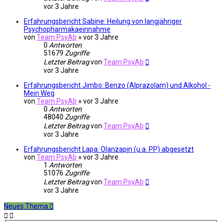
vor 3 Jahre
Erfahrungsbericht Sabine: Heilung von langjähriger
Psychopharmakaeinnahme
von
Team PsyAb
»
vor 3 Jahre
0
Antworten
51679
Zugriffe
Letzter Beitrag
von
Team PsyAb
vor 3 Jahre
Erfahrungsbericht Jimbo: Benzo (Alprazolam) und Alkohol -
Mein Weg
von
Team PsyAb
»
vor 3 Jahre
0
Antworten
48040
Zugriffe
Letzter Beitrag
von
Team PsyAb
vor 3 Jahre
Erfahrungsbericht Lapa: Olanzapin (u.a. PP) abgesetzt
von
Team PsyAb
»
vor 3 Jahre
1
Antworten
51076
Zugriffe
Letzter Beitrag
von
Team PsyAb
vor 3 Jahre
Neues Thema