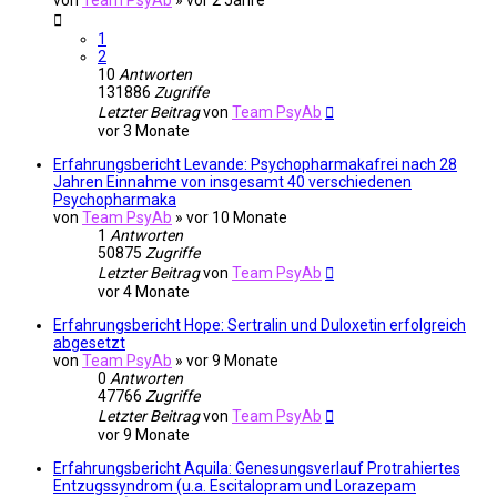
von
Team PsyAb
»
vor 2 Jahre
1
2
10
Antworten
131886
Zugriffe
Letzter Beitrag
von
Team PsyAb
vor 3 Monate
Erfahrungsbericht Levande: Psychopharmakafrei nach 28
Jahren Einnahme von insgesamt 40 verschiedenen
Psychopharmaka
von
Team PsyAb
»
vor 10 Monate
1
Antworten
50875
Zugriffe
Letzter Beitrag
von
Team PsyAb
vor 4 Monate
Erfahrungsbericht Hope: Sertralin und Duloxetin erfolgreich
abgesetzt
von
Team PsyAb
»
vor 9 Monate
0
Antworten
47766
Zugriffe
Letzter Beitrag
von
Team PsyAb
vor 9 Monate
Erfahrungsbericht Aquila: Genesungsverlauf Protrahiertes
Entzugssyndrom (u.a. Escitalopram und Lorazepam