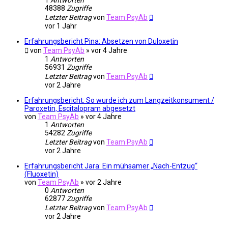
1
Antworten
48388
Zugriffe
Letzter Beitrag
von
Team PsyAb
vor 1 Jahr
Erfahrungsbericht Pina: Absetzen von Duloxetin
von
Team PsyAb
»
vor 4 Jahre
1
Antworten
56931
Zugriffe
Letzter Beitrag
von
Team PsyAb
vor 2 Jahre
Erfahrungsbericht: So wurde ich zum Langzeitkonsument /
Paroxetin, Escitalopram abgesetzt
von
Team PsyAb
»
vor 4 Jahre
1
Antworten
54282
Zugriffe
Letzter Beitrag
von
Team PsyAb
vor 2 Jahre
Erfahrungsbericht Jara: Ein mühsamer „Nach-Entzug“
(Fluoxetin)
von
Team PsyAb
»
vor 2 Jahre
0
Antworten
62877
Zugriffe
Letzter Beitrag
von
Team PsyAb
vor 2 Jahre