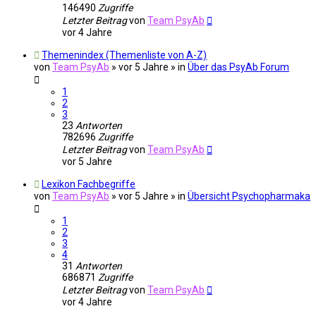
146490
Zugriffe
Letzter Beitrag
von
Team PsyAb
vor 4 Jahre
Themenindex (Themenliste von A-Z)
von
Team PsyAb
»
vor 5 Jahre
» in
Über das PsyAb Forum
1
2
3
23
Antworten
782696
Zugriffe
Letzter Beitrag
von
Team PsyAb
vor 5 Jahre
Lexikon Fachbegriffe
von
Team PsyAb
»
vor 5 Jahre
» in
Übersicht Psychopharmaka
1
2
3
4
31
Antworten
686871
Zugriffe
Letzter Beitrag
von
Team PsyAb
vor 4 Jahre