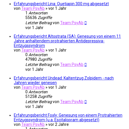
Erfahrungsbericht Lina: Quetiapin 300 mg abgesetzt
von
Team PsyAb
»
vor 1 Jahr
1
Antworten
55636
Zugriffe
Letzter Beitrag
von
Team PsyAb
vor 1 Jahr
Erfahrungsbericht Altostrata (SA): Genesung von einem 11
Jahre anhaltendem protrahierten Antidepressiva-
Entzugssyndrom
von
Team PsyAb
»
vor 1 Jahr
0
Antworten
47980
Zugriffe
Letzter Beitrag
von
Team PsyAb
vor 1 Jahr
Erfahrungsbericht Undead: Kaltentzug Zolpidem - nach
Jahren wieder genesen
von
Team PsyAb
»
vor 1 Jahr
0
Antworten
51258
Zugriffe
Letzter Beitrag
von
Team PsyAb
vor 1 Jahr
Erfahrungsbericht Foxly: Genesung von einem Protrahierten
Entzugssyndrom (u.a. Escitalopram abgesetzt)
von
Team PsyAb
»
vor 2 Jahre