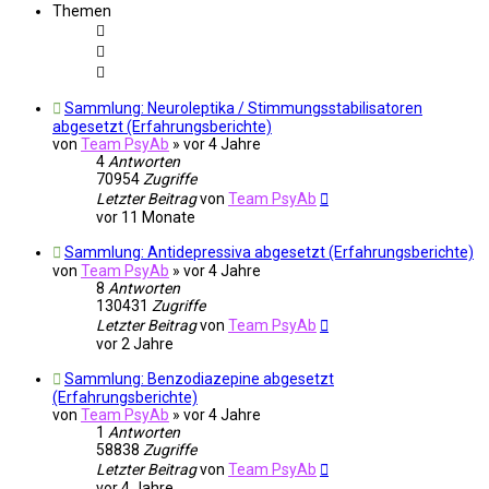
Themen
Sammlung: Neuroleptika / Stimmungsstabilisatoren
abgesetzt (Erfahrungsberichte)
von
Team PsyAb
»
vor 4 Jahre
4
Antworten
70954
Zugriffe
Letzter Beitrag
von
Team PsyAb
vor 11 Monate
Sammlung: Antidepressiva abgesetzt (Erfahrungsberichte)
von
Team PsyAb
»
vor 4 Jahre
8
Antworten
130431
Zugriffe
Letzter Beitrag
von
Team PsyAb
vor 2 Jahre
Sammlung: Benzodiazepine abgesetzt
(Erfahrungsberichte)
von
Team PsyAb
»
vor 4 Jahre
1
Antworten
58838
Zugriffe
Letzter Beitrag
von
Team PsyAb
vor 4 Jahre