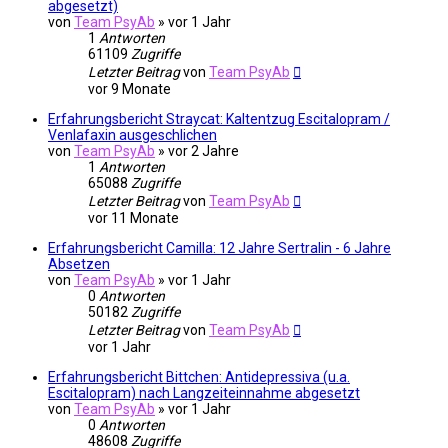
abgesetzt)
von
Team PsyAb
»
vor 1 Jahr
1
Antworten
61109
Zugriffe
Letzter Beitrag
von
Team PsyAb
vor 9 Monate
Erfahrungsbericht Straycat: Kaltentzug Escitalopram /
Venlafaxin ausgeschlichen
von
Team PsyAb
»
vor 2 Jahre
1
Antworten
65088
Zugriffe
Letzter Beitrag
von
Team PsyAb
vor 11 Monate
Erfahrungsbericht Camilla: 12 Jahre Sertralin - 6 Jahre
Absetzen
von
Team PsyAb
»
vor 1 Jahr
0
Antworten
50182
Zugriffe
Letzter Beitrag
von
Team PsyAb
vor 1 Jahr
Erfahrungsbericht Bittchen: Antidepressiva (u.a.
Escitalopram) nach Langzeiteinnahme abgesetzt
von
Team PsyAb
»
vor 1 Jahr
0
Antworten
48608
Zugriffe