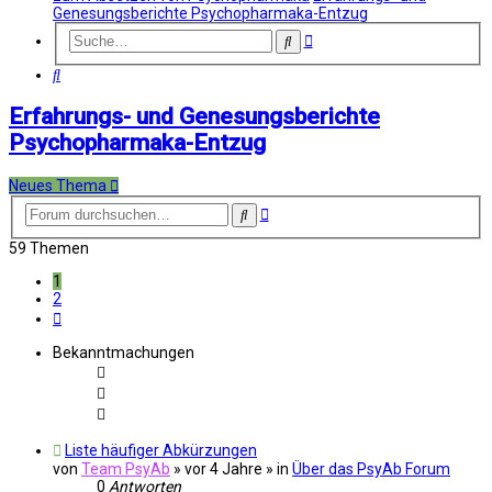
Genesungsberichte Psychopharmaka-Entzug
Erweiterte
Suche
Suche
Suche
Erfahrungs- und Genesungsberichte
Psychopharmaka-Entzug
Neues Thema
Erweiterte
Suche
Suche
59 Themen
1
2
Nächste
Bekanntmachungen
Liste häufiger Abkürzungen
von
Team PsyAb
»
vor 4 Jahre
» in
Über das PsyAb Forum
0
Antworten