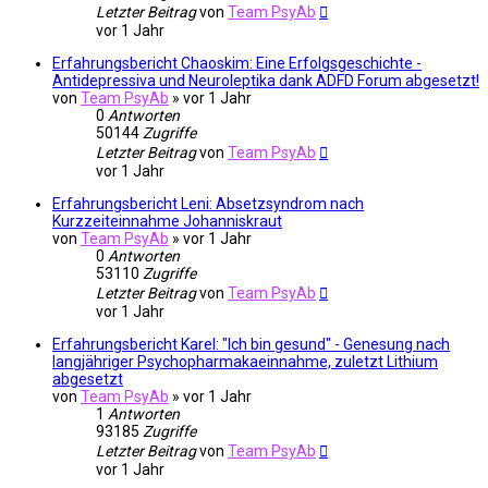
Letzter Beitrag
von
Team PsyAb
vor 1 Jahr
Erfahrungsbericht Chaoskim: Eine Erfolgsgeschichte -
Antidepressiva und Neuroleptika dank ADFD Forum abgesetzt!
von
Team PsyAb
»
vor 1 Jahr
0
Antworten
50144
Zugriffe
Letzter Beitrag
von
Team PsyAb
vor 1 Jahr
Erfahrungsbericht Leni: Absetzsyndrom nach
Kurzzeiteinnahme Johanniskraut
von
Team PsyAb
»
vor 1 Jahr
0
Antworten
53110
Zugriffe
Letzter Beitrag
von
Team PsyAb
vor 1 Jahr
Erfahrungsbericht Karel: "Ich bin gesund" - Genesung nach
langjähriger Psychopharmakaeinnahme, zuletzt Lithium
abgesetzt
von
Team PsyAb
»
vor 1 Jahr
1
Antworten
93185
Zugriffe
Letzter Beitrag
von
Team PsyAb
vor 1 Jahr