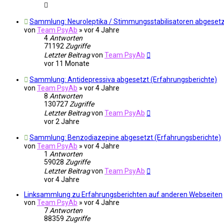
Sammlung: Neuroleptika / Stimmungsstabilisatoren abgesetz
von
Team PsyAb
»
vor 4 Jahre
4
Antworten
71192
Zugriffe
Letzter Beitrag
von
Team PsyAb
vor 11 Monate
Sammlung: Antidepressiva abgesetzt (Erfahrungsberichte)
von
Team PsyAb
»
vor 4 Jahre
8
Antworten
130727
Zugriffe
Letzter Beitrag
von
Team PsyAb
vor 2 Jahre
Sammlung: Benzodiazepine abgesetzt (Erfahrungsberichte)
von
Team PsyAb
»
vor 4 Jahre
1
Antworten
59028
Zugriffe
Letzter Beitrag
von
Team PsyAb
vor 4 Jahre
Linksammlung zu Erfahrungsberichten auf anderen Webseiten
von
Team PsyAb
»
vor 4 Jahre
7
Antworten
88359
Zugriffe