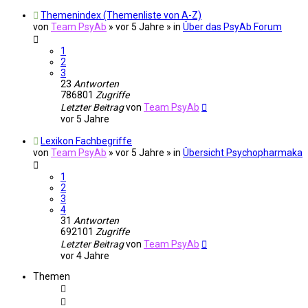
Themenindex (Themenliste von A-Z)
von
Team PsyAb
»
vor 5 Jahre
» in
Über das PsyAb Forum
1
2
3
23
Antworten
786801
Zugriffe
Letzter Beitrag
von
Team PsyAb
vor 5 Jahre
Lexikon Fachbegriffe
von
Team PsyAb
»
vor 5 Jahre
» in
Übersicht Psychopharmaka
1
2
3
4
31
Antworten
692101
Zugriffe
Letzter Beitrag
von
Team PsyAb
vor 4 Jahre
Themen