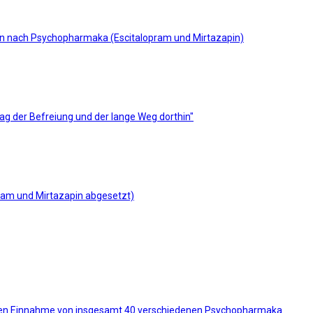
eben nach Psychopharmaka (Escitalopram und Mirtazapin)
Tag der Befreiung und der lange Weg dorthin"
pram und Mirtazapin abgesetzt)
ren Einnahme von insgesamt 40 verschiedenen Psychopharmaka