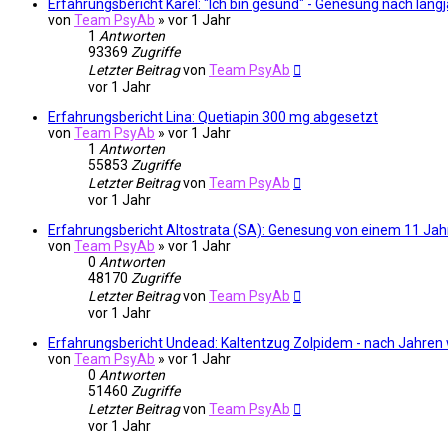
Erfahrungsbericht Karel: "Ich bin gesund" - Genesung nach la
von
Team PsyAb
»
vor 1 Jahr
1
Antworten
93369
Zugriffe
Letzter Beitrag
von
Team PsyAb
vor 1 Jahr
Erfahrungsbericht Lina: Quetiapin 300 mg abgesetzt
von
Team PsyAb
»
vor 1 Jahr
1
Antworten
55853
Zugriffe
Letzter Beitrag
von
Team PsyAb
vor 1 Jahr
Erfahrungsbericht Altostrata (SA): Genesung von einem 11 Ja
von
Team PsyAb
»
vor 1 Jahr
0
Antworten
48170
Zugriffe
Letzter Beitrag
von
Team PsyAb
vor 1 Jahr
Erfahrungsbericht Undead: Kaltentzug Zolpidem - nach Jahren
von
Team PsyAb
»
vor 1 Jahr
0
Antworten
51460
Zugriffe
Letzter Beitrag
von
Team PsyAb
vor 1 Jahr