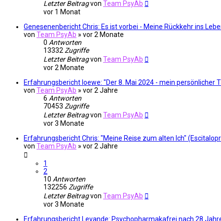
Letzter Beitrag
von
Team PsyAb
vor 1 Monat
Genesenenbericht Chris: Es ist vorbei - Meine Rückkehr ins L
von
Team PsyAb
»
vor 2 Monate
0
Antworten
13332
Zugriffe
Letzter Beitrag
von
Team PsyAb
vor 2 Monate
Erfahrungsbericht loewe: "Der 8. Mai 2024 - mein persönlicher 
von
Team PsyAb
»
vor 2 Jahre
6
Antworten
70453
Zugriffe
Letzter Beitrag
von
Team PsyAb
vor 3 Monate
Erfahrungsbericht Chris: "Meine Reise zum alten Ich" (Escitalo
von
Team PsyAb
»
vor 2 Jahre
1
2
10
Antworten
132256
Zugriffe
Letzter Beitrag
von
Team PsyAb
vor 3 Monate
Erfahrungsbericht Levande: Psychopharmakafrei nach 28 Jah