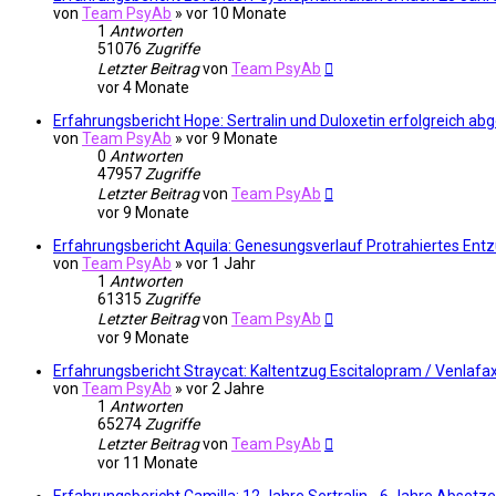
von
Team PsyAb
»
vor 10 Monate
1
Antworten
51076
Zugriffe
Letzter Beitrag
von
Team PsyAb
vor 4 Monate
Erfahrungsbericht Hope: Sertralin und Duloxetin erfolgreich ab
von
Team PsyAb
»
vor 9 Monate
0
Antworten
47957
Zugriffe
Letzter Beitrag
von
Team PsyAb
vor 9 Monate
Erfahrungsbericht Aquila: Genesungsverlauf Protrahiertes En
von
Team PsyAb
»
vor 1 Jahr
1
Antworten
61315
Zugriffe
Letzter Beitrag
von
Team PsyAb
vor 9 Monate
Erfahrungsbericht Straycat: Kaltentzug Escitalopram / Venlafa
von
Team PsyAb
»
vor 2 Jahre
1
Antworten
65274
Zugriffe
Letzter Beitrag
von
Team PsyAb
vor 11 Monate