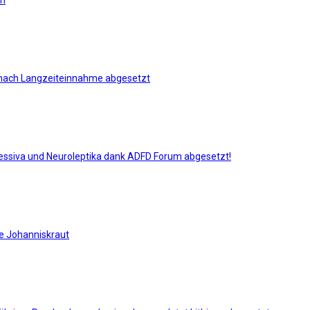
en
m) nach Langzeiteinnahme abgesetzt
ressiva und Neuroleptika dank ADFD Forum abgesetzt!
e Johanniskraut