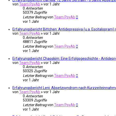
Erfahrungsbericht Camilla: 12 Jahre Sertralin - 6 Jahre Absetz
von
Team PsyAb
»
vor 1 Jahr
0
Antworten
50379
Zugriffe
Letzter Beitrag
von
Team PsyAb
vor 1 Jahr
Erfahrungsbericht Bittchen: Antidepressiva (u.a. Escitalopra
von
Team PsyAb
»
vor 1 Jahr
0
Antworten
48811
Zugriffe
Letzter Beitrag
von
Team PsyAb
vor 1 Jahr
Erfahrungsbericht Chaoskim: Eine Erfolgsgeschichte - Antidep
von
Team PsyAb
»
vor 1 Jahr
0
Antworten
50325
Zugriffe
Letzter Beitrag
von
Team PsyAb
vor 1 Jahr
Erfahrungsbericht Leni: Absetzsyndrom nach Kurzzeiteinnahm
von
Team PsyAb
»
vor 1 Jahr
0
Antworten
53309
Zugriffe
Letzter Beitrag
von
Team PsyAb
vor 1 Jahr