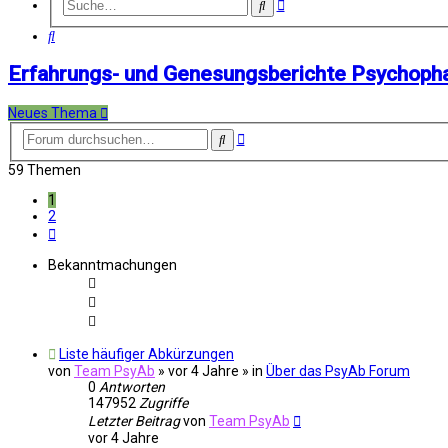
Erweiterte
Suche
Suche
Suche
Erfahrungs- und Genesungsberichte Psychop
Neues Thema
Erweiterte
Suche
Suche
59 Themen
1
2
Nächste
Bekanntmachungen
Liste häufiger Abkürzungen
von
Team PsyAb
»
vor 4 Jahre
» in
Über das PsyAb Forum
0
Antworten
147952
Zugriffe
Letzter Beitrag
von
Team PsyAb
vor 4 Jahre