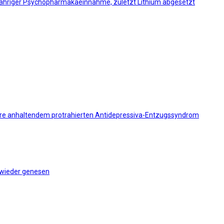
ngjähriger Psychopharmakaeinnahme, zuletzt Lithium abgesetzt
hre anhaltendem protrahierten Antidepressiva-Entzugssyndrom
 wieder genesen