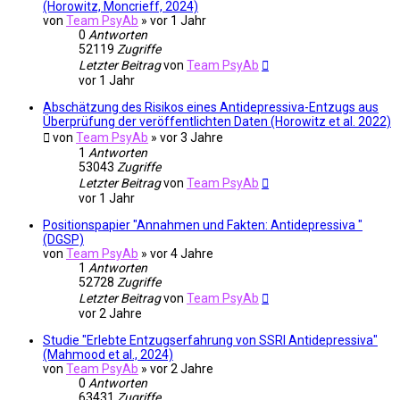
(Horowitz, Moncrieff, 2024)
von
Team PsyAb
»
vor 1 Jahr
0
Antworten
52119
Zugriffe
Letzter Beitrag
von
Team PsyAb
vor 1 Jahr
Abschätzung des Risikos eines Antidepressiva-Entzugs aus
Überprüfung der veröffentlichten Daten (Horowitz et al. 2022)
von
Team PsyAb
»
vor 3 Jahre
1
Antworten
53043
Zugriffe
Letzter Beitrag
von
Team PsyAb
vor 1 Jahr
Positionspapier "Annahmen und Fakten: Antidepressiva "
(DGSP)
von
Team PsyAb
»
vor 4 Jahre
1
Antworten
52728
Zugriffe
Letzter Beitrag
von
Team PsyAb
vor 2 Jahre
Studie "Erlebte Entzugserfahrung von SSRI Antidepressiva"
(Mahmood et al., 2024)
von
Team PsyAb
»
vor 2 Jahre
0
Antworten
63431
Zugriffe