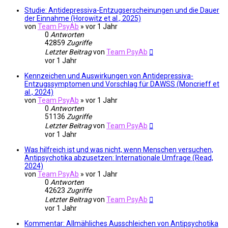
Studie: Antidepressiva-Entzugserscheinungen und die Dauer
der Einnahme (Horowitz et al., 2025)
von
Team PsyAb
»
vor 1 Jahr
0
Antworten
42859
Zugriffe
Letzter Beitrag
von
Team PsyAb
vor 1 Jahr
Kennzeichen und Auswirkungen von Antidepressiva-
Entzugssymptomen und Vorschlag für DAWSS (Moncrieff et
al., 2024)
von
Team PsyAb
»
vor 1 Jahr
0
Antworten
51136
Zugriffe
Letzter Beitrag
von
Team PsyAb
vor 1 Jahr
Was hilfreich ist und was nicht, wenn Menschen versuchen,
Antipsychotika abzusetzen: Internationale Umfrage (Read,
2024)
von
Team PsyAb
»
vor 1 Jahr
0
Antworten
42623
Zugriffe
Letzter Beitrag
von
Team PsyAb
vor 1 Jahr
Kommentar: Allmähliches Ausschleichen von Antipsychotika