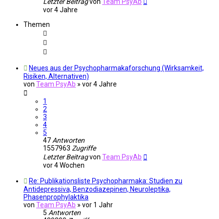
Letzter Beitrag
von
Team PsyAb
vor 4 Jahre
Themen
Neues aus der Psychopharmakaforschung (Wirksamkeit,
Risiken, Alternativen)
von
Team PsyAb
»
vor 4 Jahre
1
2
3
4
5
47
Antworten
1557963
Zugriffe
Letzter Beitrag
von
Team PsyAb
vor 4 Wochen
Re: Publikationsliste Psychopharmaka: Studien zu
Antidepressiva, Benzodiazepinen, Neuroleptika,
Phasenprophylaktika
von
Team PsyAb
»
vor 1 Jahr
5
Antworten