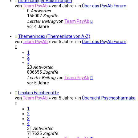
Liste häufiger Abkürzungen
von
Team PsyAb
»
vor 4 Jahre
» in
Über das PsyAb Forum
0
Antworten
155007
Zugriffe
Letzter Beitrag
von
Team PsyAb
vor 4 Jahre
Themenindex (Themenliste von A-Z)
von
Team PsyAb
»
vor 5 Jahre
» in
Über das PsyAb Forum
1
2
3
23
Antworten
806655
Zugriffe
Letzter Beitrag
von
Team PsyAb
vor 5 Jahre
Lexikon Fachbegriffe
von
Team PsyAb
»
vor 5 Jahre
» in
Übersicht Psychopharmaka
1
2
3
4
31
Antworten
717625
Zugriffe