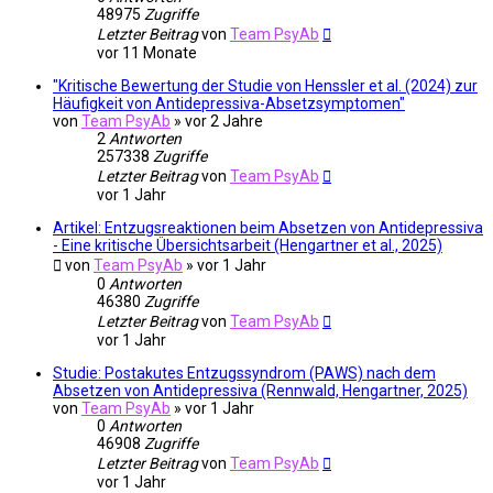
48975
Zugriffe
Letzter Beitrag
von
Team PsyAb
vor 11 Monate
"Kritische Bewertung der Studie von Henssler et al. (2024) zur
Häufigkeit von Antidepressiva-Absetzsymptomen"
von
Team PsyAb
»
vor 2 Jahre
2
Antworten
257338
Zugriffe
Letzter Beitrag
von
Team PsyAb
vor 1 Jahr
Artikel: Entzugsreaktionen beim Absetzen von Antidepressiva
- Eine kritische Übersichtsarbeit (Hengartner et al., 2025)
von
Team PsyAb
»
vor 1 Jahr
0
Antworten
46380
Zugriffe
Letzter Beitrag
von
Team PsyAb
vor 1 Jahr
Studie: Postakutes Entzugssyndrom (PAWS) nach dem
Absetzen von Antidepressiva (Rennwald, Hengartner, 2025)
von
Team PsyAb
»
vor 1 Jahr
0
Antworten
46908
Zugriffe
Letzter Beitrag
von
Team PsyAb
vor 1 Jahr