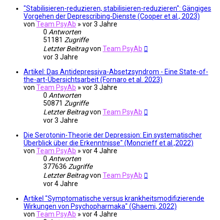
"Stabilisieren-reduzieren, stabilisieren-reduzieren": Gängiges
Vorgehen der Deprescribing-Dienste (Cooper et al., 2023)
von
Team PsyAb
»
vor 3 Jahre
0
Antworten
51181
Zugriffe
Letzter Beitrag
von
Team PsyAb
vor 3 Jahre
Artikel: Das Antidepressiva-Absetzsyndrom - Eine State-of-
the-art-Übersichtsarbeit (Fornaro et al. 2023)
von
Team PsyAb
»
vor 3 Jahre
0
Antworten
50871
Zugriffe
Letzter Beitrag
von
Team PsyAb
vor 3 Jahre
Die Serotonin-Theorie der Depression: Ein systematischer
Überblick über die Erkenntnisse" (Moncrieff et al.,2022)
von
Team PsyAb
»
vor 4 Jahre
0
Antworten
377636
Zugriffe
Letzter Beitrag
von
Team PsyAb
vor 4 Jahre
Artikel "Symptomatische versus krankheitsmodifizierende
Wirkungen von Psychopharmaka" (Ghaemi, 2022)
von
Team PsyAb
»
vor 4 Jahre