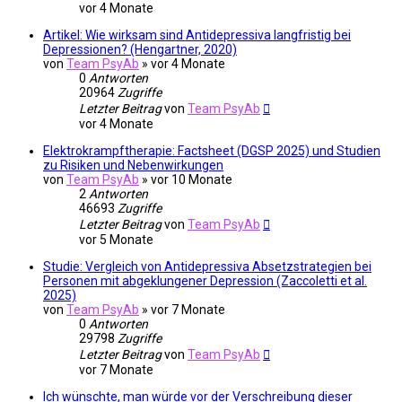
vor 4 Monate
Artikel: Wie wirksam sind Antidepressiva langfristig bei
Depressionen? (Hengartner, 2020)
von
Team PsyAb
»
vor 4 Monate
0
Antworten
20964
Zugriffe
Letzter Beitrag
von
Team PsyAb
vor 4 Monate
Elektrokrampftherapie: Factsheet (DGSP 2025) und Studien
zu Risiken und Nebenwirkungen
von
Team PsyAb
»
vor 10 Monate
2
Antworten
46693
Zugriffe
Letzter Beitrag
von
Team PsyAb
vor 5 Monate
Studie: Vergleich von Antidepressiva Absetzstrategien bei
Personen mit abgeklungener Depression (Zaccoletti et al.
2025)
von
Team PsyAb
»
vor 7 Monate
0
Antworten
29798
Zugriffe
Letzter Beitrag
von
Team PsyAb
vor 7 Monate
Ich wünschte, man würde vor der Verschreibung dieser