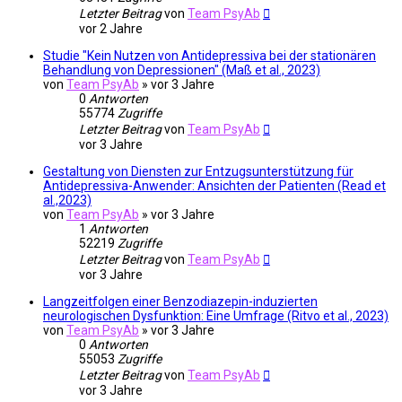
Letzter Beitrag
von
Team PsyAb
vor 2 Jahre
Studie "Kein Nutzen von Antidepressiva bei der stationären
Behandlung von Depressionen" (Maß et al., 2023)
von
Team PsyAb
»
vor 3 Jahre
0
Antworten
55774
Zugriffe
Letzter Beitrag
von
Team PsyAb
vor 3 Jahre
Gestaltung von Diensten zur Entzugsunterstützung für
Antidepressiva-Anwender: Ansichten der Patienten (Read et
al.,2023)
von
Team PsyAb
»
vor 3 Jahre
1
Antworten
52219
Zugriffe
Letzter Beitrag
von
Team PsyAb
vor 3 Jahre
Langzeitfolgen einer Benzodiazepin-induzierten
neurologischen Dysfunktion: Eine Umfrage (Ritvo et al., 2023)
von
Team PsyAb
»
vor 3 Jahre
0
Antworten
55053
Zugriffe
Letzter Beitrag
von
Team PsyAb
vor 3 Jahre