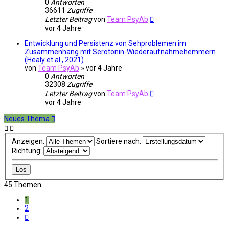
0
Antworten
36611
Zugriffe
Letzter Beitrag
von
Team PsyAb
vor 4 Jahre
Entwicklung und Persistenz von Sehproblemen im
Zusammenhang mit Serotonin-Wiederaufnahmehemmern
(Healy et al., 2021)
von
Team PsyAb
»
vor 4 Jahre
0
Antworten
32308
Zugriffe
Letzter Beitrag
von
Team PsyAb
vor 4 Jahre
Neues Thema
Anzeigen:
Sortiere nach:
Richtung:
45 Themen
1
2
Nächste