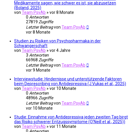
Medikamente sagen, wie schwer es ist, sie abzusetzen
(Boland, 2025)
von
Team PsyAb
»
vor 8 Monate
0
Antworten
27819
Zugriffe
Letzter Beitrag
von
Team PsyAb
vor 8 Monate
Studien zu Risiken von Psychopharmaka in der
Schwangerschaft
von
Team PsyAb
»
vor 4 Jahre
3
Antworten
66968
Zugriffe
Letzter Beitrag
von
Team PsyAb
vor 9 Monate
Interviewstudie: Hindernisse und unterstützende Faktoren
beim Deprescribing von Antidepressiva (J.Vukas et al., 2025)
von
Team PsyAb
»
vor 10 Monate
0
Antworten
48966
Zugriffe
Letzter Beitrag
von
Team PsyAb
vor 10 Monate
Studie: Einnahme von Antidepressiva jeden zweiten Tag birgt
das Risiko schwerer Entzugssymptome (O'Neill et al., 2025))
von
Team PsyAb
»
vor 11 Monate
0
Antworten