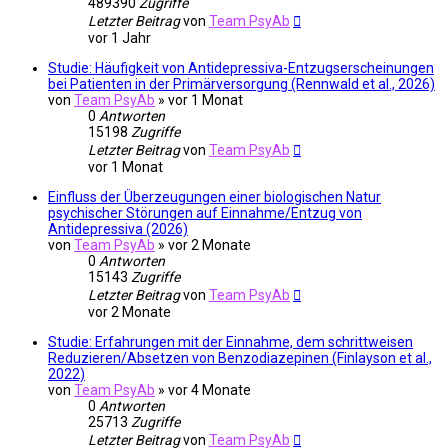
489390
Zugriffe
Letzter Beitrag
von
Team PsyAb
vor 1 Jahr
Studie: Häufigkeit von Antidepressiva-Entzugserscheinungen
bei Patienten in der Primärversorgung (Rennwald et al., 2026)
von
Team PsyAb
»
vor 1 Monat
0
Antworten
15198
Zugriffe
Letzter Beitrag
von
Team PsyAb
vor 1 Monat
Einfluss der Überzeugungen einer biologischen Natur
psychischer Störungen auf Einnahme/Entzug von
Antidepressiva (2026)
von
Team PsyAb
»
vor 2 Monate
0
Antworten
15143
Zugriffe
Letzter Beitrag
von
Team PsyAb
vor 2 Monate
Studie: Erfahrungen mit der Einnahme, dem schrittweisen
Reduzieren/Absetzen von Benzodiazepinen (Finlayson et al.,
2022)
von
Team PsyAb
»
vor 4 Monate
0
Antworten
25713
Zugriffe
Letzter Beitrag
von
Team PsyAb