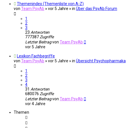
Themenindex (Themenliste von A-Z)
von
Team PsyAb
»
vor 5 Jahre
» in
Über das PsyAb Forum
1
2
3
23
Antworten
777387
Zugriffe
Letzter Beitrag
von
Team PsyAb
vor 5 Jahre
Lexikon Fachbegriffe
von
Team PsyAb
»
vor 5 Jahre
» in
Übersicht Psychopharmaka
1
2
3
4
31
Antworten
680076
Zugriffe
Letzter Beitrag
von
Team PsyAb
vor 4 Jahre
Themen