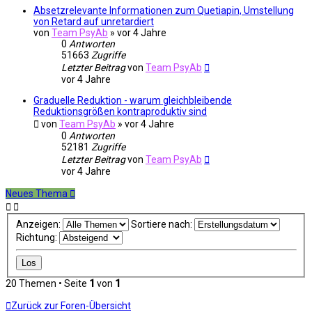
Absetzrelevante Informationen zum Quetiapin, Umstellung
von Retard auf unretardiert
von
Team PsyAb
»
vor 4 Jahre
0
Antworten
51663
Zugriffe
Letzter Beitrag
von
Team PsyAb
vor 4 Jahre
Graduelle Reduktion - warum gleichbleibende
Reduktionsgrößen kontraproduktiv sind
von
Team PsyAb
»
vor 4 Jahre
0
Antworten
52181
Zugriffe
Letzter Beitrag
von
Team PsyAb
vor 4 Jahre
Neues Thema
Anzeigen:
Sortiere nach:
Richtung:
20 Themen • Seite
1
von
1
Zurück zur Foren-Übersicht