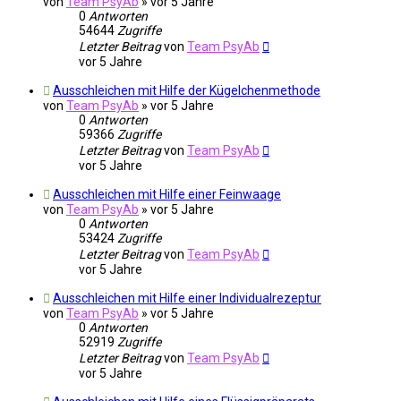
von
Team PsyAb
»
vor 5 Jahre
0
Antworten
54644
Zugriffe
Letzter Beitrag
von
Team PsyAb
vor 5 Jahre
Ausschleichen mit Hilfe der Kügelchenmethode
von
Team PsyAb
»
vor 5 Jahre
0
Antworten
59366
Zugriffe
Letzter Beitrag
von
Team PsyAb
vor 5 Jahre
Ausschleichen mit Hilfe einer Feinwaage
von
Team PsyAb
»
vor 5 Jahre
0
Antworten
53424
Zugriffe
Letzter Beitrag
von
Team PsyAb
vor 5 Jahre
Ausschleichen mit Hilfe einer Individualrezeptur
von
Team PsyAb
»
vor 5 Jahre
0
Antworten
52919
Zugriffe
Letzter Beitrag
von
Team PsyAb
vor 5 Jahre