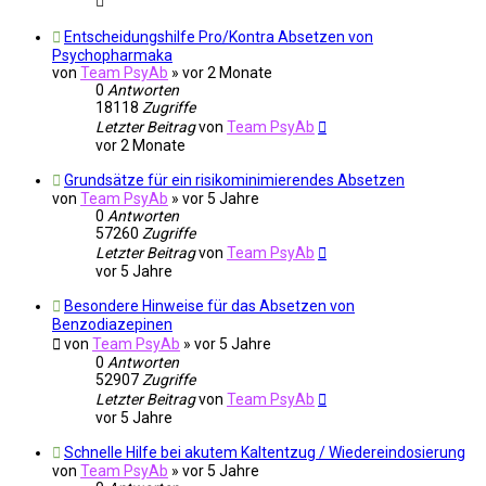
Entscheidungshilfe Pro/Kontra Absetzen von
Psychopharmaka
von
Team PsyAb
»
vor 2 Monate
0
Antworten
18118
Zugriffe
Letzter Beitrag
von
Team PsyAb
vor 2 Monate
Grundsätze für ein risikominimierendes Absetzen
von
Team PsyAb
»
vor 5 Jahre
0
Antworten
57260
Zugriffe
Letzter Beitrag
von
Team PsyAb
vor 5 Jahre
Besondere Hinweise für das Absetzen von
Benzodiazepinen
von
Team PsyAb
»
vor 5 Jahre
0
Antworten
52907
Zugriffe
Letzter Beitrag
von
Team PsyAb
vor 5 Jahre
Schnelle Hilfe bei akutem Kaltentzug / Wiedereindosierung
von
Team PsyAb
»
vor 5 Jahre