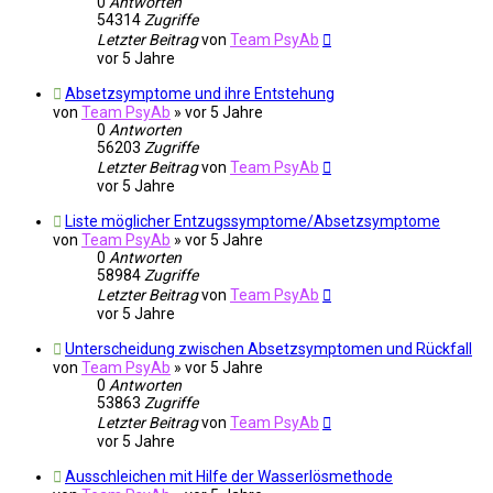
0
Antworten
54314
Zugriffe
Letzter Beitrag
von
Team PsyAb
vor 5 Jahre
Absetzsymptome und ihre Entstehung
von
Team PsyAb
»
vor 5 Jahre
0
Antworten
56203
Zugriffe
Letzter Beitrag
von
Team PsyAb
vor 5 Jahre
Liste möglicher Entzugssymptome/Absetzsymptome
von
Team PsyAb
»
vor 5 Jahre
0
Antworten
58984
Zugriffe
Letzter Beitrag
von
Team PsyAb
vor 5 Jahre
Unterscheidung zwischen Absetzsymptomen und Rückfall
von
Team PsyAb
»
vor 5 Jahre
0
Antworten
53863
Zugriffe
Letzter Beitrag
von
Team PsyAb
vor 5 Jahre
Ausschleichen mit Hilfe der Wasserlösmethode