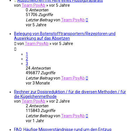
Ausschleichen mit Hilfe eines Flüssigpräparats
von
Team PsyAb
»
vor 5 Jahre
0
Antworten
51706
Zugriffe
Letzter Beitrag
von
Team PsyAb
vor 5 Jahre
Belegung von Botenstofftransportern/Rezeptoren und
Auswirkung auf das Absetzen
von
Team PsyAb
»
vor 5 Jahre
1
2
3
24
Antworten
496877
Zugriffe
Letzter Beitrag
von
Team PsyAb
vor 3 Monate
Rechner zur Dosisreduktion / für die diversen Methoden / für
die Kügelchenmethode
von
Team PsyAb
»
vor 2 Jahre
2
Antworten
115843
Zugriffe
Letzter Beitrag
von
Team PsyAb
vor 1 Jahr
FAQ: Häufige Missverständnisse rund um den Entzug