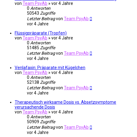
von
Team PsyAb
»
vor 4 Jahre
0
Antworten
50543
Zugriffe
Letzter Beitrag
von
Team PsyAb
vor 4 Jahre
Flüssigpräparate (Tropfen)
von
Team PsyAb
»
vor 4 Jahre
0
Antworten
51485
Zugriffe
Letzter Beitrag
von
Team PsyAb
vor 4 Jahre
Venlafaxin: Präparate mit Kügelchen
von
Team PsyAb
»
vor 4 Jahre
0
Antworten
52138
Zugriffe
Letzter Beitrag
von
Team PsyAb
vor 4 Jahre
Therapeutisch wirksame Dosis vs. Absetzsymptome
verursachende Dosis
von
Team PsyAb
»
vor 4 Jahre
0
Antworten
50909
Zugriffe
Letzter Beitrag
von
Team PsyAb
vor 4 Jahre