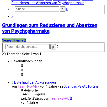
Reduzieren und Absetzen von Psychopharmaka
Erweiterte
Suche
Suche
Suche
Grundlagen zum Reduzieren und Absetzen
von Psychopharmaka
Neues Thema
Erweiterte
Suche
Suche
20 Themen • Seite
1
von
1
Bekanntmachungen
Liste häufiger Abkürzungen
von
Team PsyAb
»
vor 4 Jahre
» in
Über das PsyAb Forum
0
Antworten
144585
Zugriffe
Letzter Beitrag
von
Team PsyAb
vor 4 Jahre