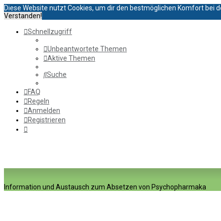
Diese Website nutzt Cookies, um dir den bestmöglichen Komfort bei d
Verstanden!
Schnellzugriff
Unbeantwortete Themen
Aktive Themen
Suche
FAQ
Regeln
Anmelden
Registrieren
Information und Austausch zum Absetzen von Psychopharmaka