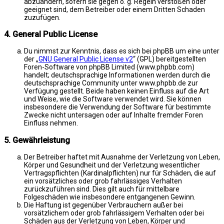
abzuändern, sofern sie gegen o. g. Regeln verstoßen oder
geeignet sind, dem Betreiber oder einem Dritten Schaden
zuzufügen.
4. General Public License
Du nimmst zur Kenntnis, dass es sich bei phpBB um eine unter
der „
GNU General Public License v2
“ (GPL) bereitgestellten
Foren-Software von phpBB Limited (www.phpbb.com)
handelt; deutschsprachige Informationen werden durch die
deutschsprachige Community unter www.phpbb.de zur
Verfügung gestellt. Beide haben keinen Einfluss auf die Art
und Weise, wie die Software verwendet wird. Sie können
insbesondere die Verwendung der Software für bestimmte
Zwecke nicht untersagen oder auf Inhalte fremder Foren
Einfluss nehmen.
5. Gewährleistung
Der Betreiber haftet mit Ausnahme der Verletzung von Leben,
Körper und Gesundheit und der Verletzung wesentlicher
Vertragspflichten (Kardinalpflichten) nur für Schäden, die auf
ein vorsätzliches oder grob fahrlässiges Verhalten
zurückzuführen sind. Dies gilt auch für mittelbare
Folgeschäden wie insbesondere entgangenen Gewinn.
Die Haftung ist gegenüber Verbrauchern außer bei
vorsätzlichem oder grob fahrlässigem Verhalten oder bei
Schäden aus der Verletzung von Leben, Körper und