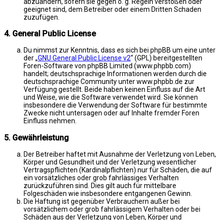
abzuändern, sofern sie gegen o. g. Regeln verstoßen oder
geeignet sind, dem Betreiber oder einem Dritten Schaden
zuzufügen.
4. General Public License
Du nimmst zur Kenntnis, dass es sich bei phpBB um eine unter
der „
GNU General Public License v2
“ (GPL) bereitgestellten
Foren-Software von phpBB Limited (www.phpbb.com)
handelt; deutschsprachige Informationen werden durch die
deutschsprachige Community unter www.phpbb.de zur
Verfügung gestellt. Beide haben keinen Einfluss auf die Art
und Weise, wie die Software verwendet wird. Sie können
insbesondere die Verwendung der Software für bestimmte
Zwecke nicht untersagen oder auf Inhalte fremder Foren
Einfluss nehmen.
5. Gewährleistung
Der Betreiber haftet mit Ausnahme der Verletzung von Leben,
Körper und Gesundheit und der Verletzung wesentlicher
Vertragspflichten (Kardinalpflichten) nur für Schäden, die auf
ein vorsätzliches oder grob fahrlässiges Verhalten
zurückzuführen sind. Dies gilt auch für mittelbare
Folgeschäden wie insbesondere entgangenen Gewinn.
Die Haftung ist gegenüber Verbrauchern außer bei
vorsätzlichem oder grob fahrlässigem Verhalten oder bei
Schäden aus der Verletzung von Leben, Körper und