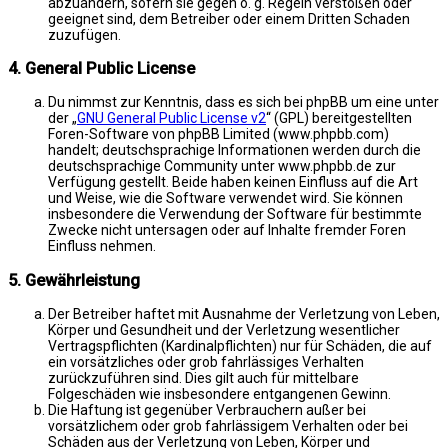
abzuändern, sofern sie gegen o. g. Regeln verstoßen oder
geeignet sind, dem Betreiber oder einem Dritten Schaden
zuzufügen.
4. General Public License
Du nimmst zur Kenntnis, dass es sich bei phpBB um eine unter
der „
GNU General Public License v2
“ (GPL) bereitgestellten
Foren-Software von phpBB Limited (www.phpbb.com)
handelt; deutschsprachige Informationen werden durch die
deutschsprachige Community unter www.phpbb.de zur
Verfügung gestellt. Beide haben keinen Einfluss auf die Art
und Weise, wie die Software verwendet wird. Sie können
insbesondere die Verwendung der Software für bestimmte
Zwecke nicht untersagen oder auf Inhalte fremder Foren
Einfluss nehmen.
5. Gewährleistung
Der Betreiber haftet mit Ausnahme der Verletzung von Leben,
Körper und Gesundheit und der Verletzung wesentlicher
Vertragspflichten (Kardinalpflichten) nur für Schäden, die auf
ein vorsätzliches oder grob fahrlässiges Verhalten
zurückzuführen sind. Dies gilt auch für mittelbare
Folgeschäden wie insbesondere entgangenen Gewinn.
Die Haftung ist gegenüber Verbrauchern außer bei
vorsätzlichem oder grob fahrlässigem Verhalten oder bei
Schäden aus der Verletzung von Leben, Körper und