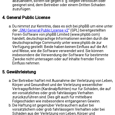
abzuändern, sofern sie gegen o. g. Regeln verstoßen oder
geeignet sind, dem Betreiber oder einem Dritten Schaden
zuzufügen.
4. General Public License
Du nimmst zur Kenntnis, dass es sich bei phpBB um eine unter
der „
GNU General Public License v2
“ (GPL) bereitgestellten
Foren-Software von phpBB Limited (www.phpbb.com)
handelt; deutschsprachige Informationen werden durch die
deutschsprachige Community unter www.phpbb.de zur
Verfügung gestellt. Beide haben keinen Einfluss auf die Art
und Weise, wie die Software verwendet wird. Sie können
insbesondere die Verwendung der Software für bestimmte
Zwecke nicht untersagen oder auf Inhalte fremder Foren
Einfluss nehmen.
5. Gewährleistung
Der Betreiber haftet mit Ausnahme der Verletzung von Leben,
Körper und Gesundheit und der Verletzung wesentlicher
Vertragspflichten (Kardinalpflichten) nur für Schäden, die auf
ein vorsätzliches oder grob fahrlässiges Verhalten
zurückzuführen sind. Dies gilt auch für mittelbare
Folgeschäden wie insbesondere entgangenen Gewinn.
Die Haftung ist gegenüber Verbrauchern außer bei
vorsätzlichem oder grob fahrlässigem Verhalten oder bei
Schäden aus der Verletzung von Leben, Körper und