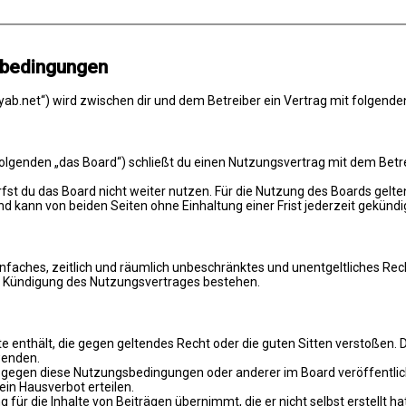
sbedingungen
ab.net“) wird zwischen dir und dem Betreiber ein Vertrag mit folgend
genden „das Board“) schließt du einen Nutzungsvertrag mit dem Betreib
st du das Board nicht weiter nutzen. Für die Nutzung des Boards gelten
 kann von beiden Seiten ohne Einhaltung einer Frist jederzeit gekündi
 einfaches, zeitlich und räumlich unbeschränktes und unentgeltliches R
ch Kündigung des Nutzungsvertrages bestehen.
alte enthält, die gegen geltendes Recht oder die guten Sitten verstoßen. 
wenden.
n gegen diese Nutzungsbedingungen oder anderer im Board veröffentli
in Hausverbot erteilen.
für die Inhalte von Beiträgen übernimmt, die er nicht selbst erstellt 