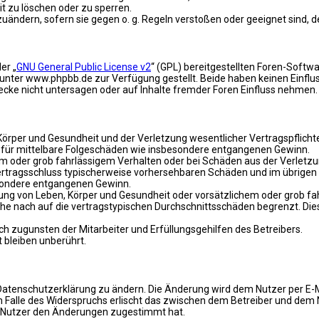
it zu löschen oder zu sperren.
zuändern, sofern sie gegen o. g. Regeln verstoßen oder geeignet sind,
er „
GNU General Public License v2
“ (GPL) bereitgestellten Foren-Soft
ter www.phpbb.de zur Verfügung gestellt. Beide haben keinen Einfluss
ke nicht untersagen oder auf Inhalte fremder Foren Einfluss nehmen.
rper und Gesundheit und der Verletzung wesentlicher Vertragspflichten 
ch für mittelbare Folgeschäden wie insbesondere entgangenen Gewinn.
em oder grob fahrlässigem Verhalten oder bei Schäden aus der Verletz
i Vertragsschluss typischerweise vorhersehbaren Schäden und im übrige
besondere entgangenen Gewinn.
ng von Leben, Körper und Gesundheit oder vorsätzlichem oder grob fah
e nach auf die vertragstypischen Durchschnittsschäden begrenzt. Dies
h zugunsten der Mitarbeiter und Erfüllungsgehilfen des Betreibers.
bleiben unberührt.
Datenschutzerklärung zu ändern. Die Änderung wird dem Nutzer per E-Ma
m Falle des Widerspruchs erlischt das zwischen dem Betreiber und dem 
r Nutzer den Änderungen zugestimmt hat.