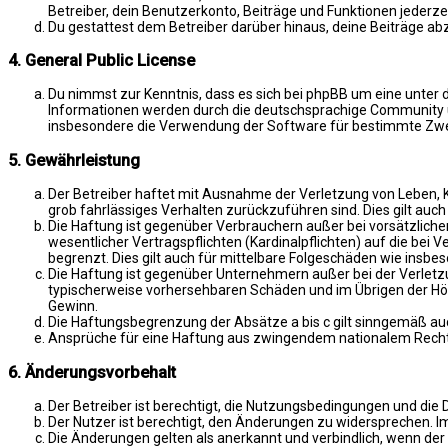
Betreiber, dein Benutzerkonto, Beiträge und Funktionen jederze
Du gestattest dem Betreiber darüber hinaus, deine Beiträge ab
4. General Public License
Du nimmst zur Kenntnis, dass es sich bei phpBB um eine unter d
Informationen werden durch die deutschsprachige Community un
insbesondere die Verwendung der Software für bestimmte Zwec
5. Gewährleistung
Der Betreiber haftet mit Ausnahme der Verletzung von Leben, Kö
grob fahrlässiges Verhalten zurückzuführen sind. Dies gilt au
Die Haftung ist gegenüber Verbrauchern außer bei vorsätzlich
wesentlicher Vertragspflichten (Kardinalpflichten) auf die be
begrenzt. Dies gilt auch für mittelbare Folgeschäden wie ins
Die Haftung ist gegenüber Unternehmern außer bei der Verletzu
typischerweise vorhersehbaren Schäden und im Übrigen der Höh
Gewinn.
Die Haftungsbegrenzung der Absätze a bis c gilt sinngemäß auc
Ansprüche für eine Haftung aus zwingendem nationalem Recht 
6. Änderungsvorbehalt
Der Betreiber ist berechtigt, die Nutzungsbedingungen und die 
Der Nutzer ist berechtigt, den Änderungen zu widersprechen. I
Die Änderungen gelten als anerkannt und verbindlich, wenn de