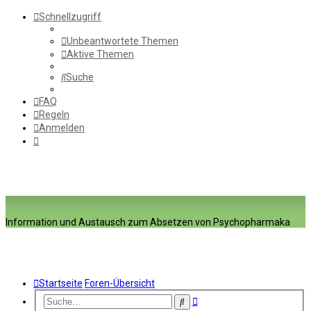
Schnellzugriff
Unbeantwortete Themen
Aktive Themen
Suche
FAQ
Regeln
Anmelden
Information und Austausch zum Absetzen von Psychopharmaka
Startseite
Foren-Übersicht
Erweiterte
Suche
Suche