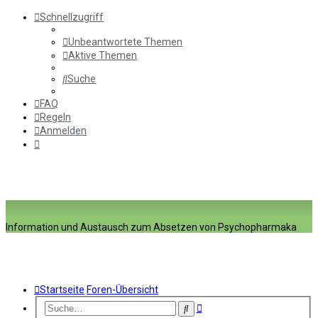
Schnellzugriff
Unbeantwortete Themen
Aktive Themen
Suche
FAQ
Regeln
Anmelden
Information und Austausch zum Absetzen von Psychopharmaka
Startseite
Foren-Übersicht
Erweiterte
Suche
Suche