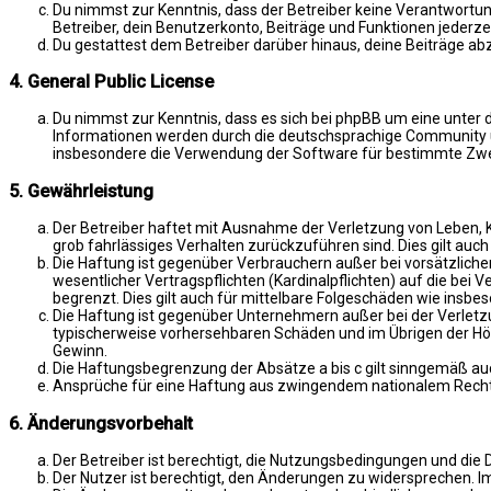
Du nimmst zur Kenntnis, dass der Betreiber keine Verantwortung 
Betreiber, dein Benutzerkonto, Beiträge und Funktionen jederze
Du gestattest dem Betreiber darüber hinaus, deine Beiträge ab
4. General Public License
Du nimmst zur Kenntnis, dass es sich bei phpBB um eine unter d
Informationen werden durch die deutschsprachige Community un
insbesondere die Verwendung der Software für bestimmte Zwec
5. Gewährleistung
Der Betreiber haftet mit Ausnahme der Verletzung von Leben, Kö
grob fahrlässiges Verhalten zurückzuführen sind. Dies gilt au
Die Haftung ist gegenüber Verbrauchern außer bei vorsätzlich
wesentlicher Vertragspflichten (Kardinalpflichten) auf die be
begrenzt. Dies gilt auch für mittelbare Folgeschäden wie ins
Die Haftung ist gegenüber Unternehmern außer bei der Verletzu
typischerweise vorhersehbaren Schäden und im Übrigen der Höh
Gewinn.
Die Haftungsbegrenzung der Absätze a bis c gilt sinngemäß auc
Ansprüche für eine Haftung aus zwingendem nationalem Recht 
6. Änderungsvorbehalt
Der Betreiber ist berechtigt, die Nutzungsbedingungen und die 
Der Nutzer ist berechtigt, den Änderungen zu widersprechen. I