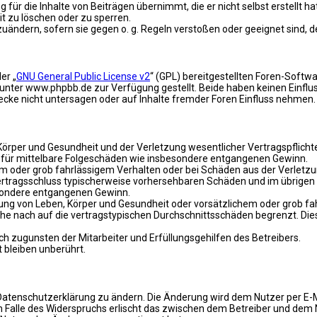
für die Inhalte von Beiträgen übernimmt, die er nicht selbst erstellt 
it zu löschen oder zu sperren.
zuändern, sofern sie gegen o. g. Regeln verstoßen oder geeignet sind,
er „
GNU General Public License v2
“ (GPL) bereitgestellten Foren-Soft
ter www.phpbb.de zur Verfügung gestellt. Beide haben keinen Einfluss
ke nicht untersagen oder auf Inhalte fremder Foren Einfluss nehmen.
rper und Gesundheit und der Verletzung wesentlicher Vertragspflichten 
ch für mittelbare Folgeschäden wie insbesondere entgangenen Gewinn.
em oder grob fahrlässigem Verhalten oder bei Schäden aus der Verletz
i Vertragsschluss typischerweise vorhersehbaren Schäden und im übrige
besondere entgangenen Gewinn.
ng von Leben, Körper und Gesundheit oder vorsätzlichem oder grob fah
e nach auf die vertragstypischen Durchschnittsschäden begrenzt. Dies
h zugunsten der Mitarbeiter und Erfüllungsgehilfen des Betreibers.
bleiben unberührt.
Datenschutzerklärung zu ändern. Die Änderung wird dem Nutzer per E-Ma
m Falle des Widerspruchs erlischt das zwischen dem Betreiber und dem 