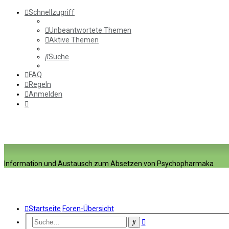
Schnellzugriff
Unbeantwortete Themen
Aktive Themen
Suche
FAQ
Regeln
Anmelden
Information und Austausch zum Absetzen von Psychopharmaka
Startseite
Foren-Übersicht
Erweiterte
Suche
Suche