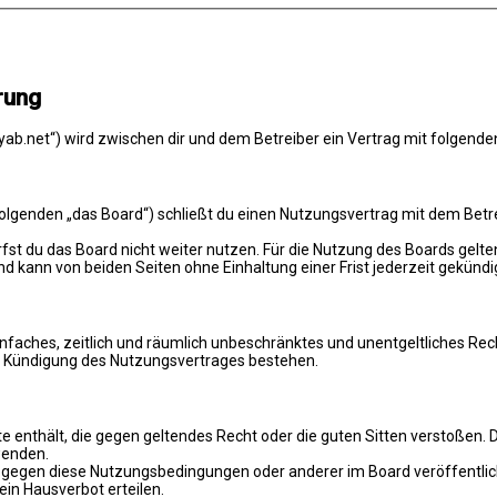
rung
ab.net“) wird zwischen dir und dem Betreiber ein Vertrag mit folgend
genden „das Board“) schließt du einen Nutzungsvertrag mit dem Betreib
st du das Board nicht weiter nutzen. Für die Nutzung des Boards gelten
 kann von beiden Seiten ohne Einhaltung einer Frist jederzeit gekündi
 einfaches, zeitlich und räumlich unbeschränktes und unentgeltliches R
ch Kündigung des Nutzungsvertrages bestehen.
alte enthält, die gegen geltendes Recht oder die guten Sitten verstoßen. 
wenden.
n gegen diese Nutzungsbedingungen oder anderer im Board veröffentli
in Hausverbot erteilen.