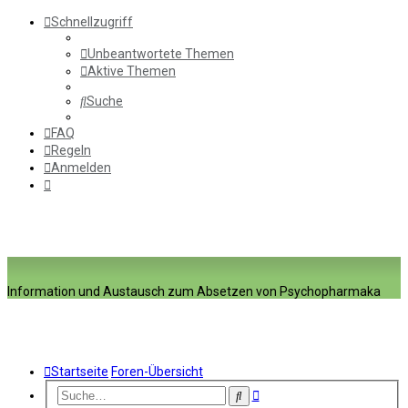
Schnellzugriff
Unbeantwortete Themen
Aktive Themen
Suche
FAQ
Regeln
Anmelden
Information und Austausch zum Absetzen von Psychopharmaka
Startseite
Foren-Übersicht
Erweiterte
Suche
Suche