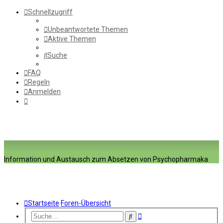
Schnellzugriff
Unbeantwortete Themen
Aktive Themen
Suche
FAQ
Regeln
Anmelden
Information und Austausch zum Absetzen von Psychopharmaka
Startseite
Foren-Übersicht
Erweiterte
Suche
Suche