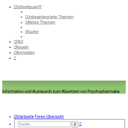
Schnellzugriff
Unbeantwortete Themen
Aktive Themen
Suche
FAQ
Regeln
Anmelden
Information und Austausch zum Absetzen von Psychopharmaka
Startseite
Foren-Übersicht
Erweiterte
Suche
Suche