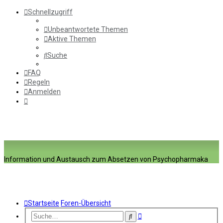
Schnellzugriff
Unbeantwortete Themen
Aktive Themen
Suche
FAQ
Regeln
Anmelden
Information und Austausch zum Absetzen von Psychopharmaka
Startseite
Foren-Übersicht
Erweiterte
Suche
Suche