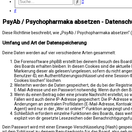
Erweiterte
Suche
Suche
Suche
PsyAb / Psychopharmaka absetzen - Datensch
Diese Richtlinie beschreibt, wie „PsyAb / Psychopharmaka absetzen“ 
Umfang und Art der Datenspeicherung
Deine Daten werden auf vier verschiedene Arten gesammelt:
Die Forensoftware phpBB erstellt bei deinem Besuch des Boards
des Boards erhalten bleiben. In diesen Cookies sind die aktuell
Markierung dieser als gelesen/ungelesen; sofern du nicht ange
Benutzer-ID, ein Authentifizierungsschlüssel und eine Session-I
Cookies löschen“ löschen.
Weiterhin werden die Daten gespeichert, die du bei der Registr
E-Mail-Adresse und ein Passwort notwendig. Wenn durch den Betr
Wenn du einen Beitrag oder eine private Nachricht erstellst, so
Fällen wird auch deine IP-Adresse gespeichert. Die IP-Adresse
Änderungen an zentralen Profildaten (E-Mail-Adresse, Kontoa
Agent) wird nur in der „Wer ist online?“-Funktion angezeigt und 
Schließlich erfordern einzelne Funktionen des Boards, dass w
explizit von dir gesetzte Lesezeichen oder Benachrichtigungsfu
Dein Passwort wird mit einer Einwege-Verschlüsselung (Hash) gespeich
ist dein Schlüssel zu deinem Benutzerkonto für das Board, also geh m