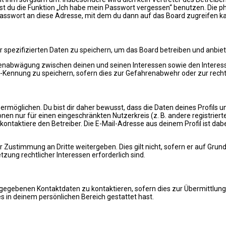
nst du die Funktion „Ich habe mein Passwort vergessen“ benutzen. Di
Passwort an diese Adresse, mit dem du dann auf das Board zugreifen k
r spezifizierten Daten zu speichern, um das Board betreiben und anbie
essenabwägung zwischen deinen und seinen Interessen sowie den Interes
Kennung zu speichern, sofern dies zur Gefahrenabwehr oder zur rechtl
öglichen. Du bist dir daher bewusst, dass die Daten deines Profils und 
nen nur für einen eingeschränkten Nutzerkreis (z. B. andere registrier
ntaktiere den Betreiber. Die E-Mail-Adresse aus deinem Profil ist dab
 Zustimmung an Dritte weitergeben. Dies gilt nicht, sofern er auf Grun
zung rechtlicher Interessen erforderlich sind.
ngegebenen Kontaktdaten zu kontaktieren, sofern dies zur Übermittlung 
s in deinem persönlichen Bereich gestattet hast.