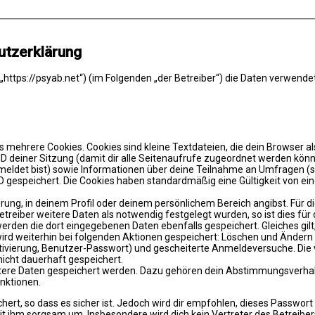
utzerklärung
(„https://psyab.net“) (im Folgenden „der Betreiber“) die Daten verwe
 mehrere Cookies. Cookies sind kleine Textdateien, die dein Browser a
e ID deiner Sitzung (damit dir alle Seitenaufrufe zugeordnet werden kön
meldet bist) sowie Informationen über deine Teilnahme an Umfragen (s
D gespeichert. Die Cookies haben standardmäßig eine Gültigkeit von eine
ierung, in deinem Profil oder deinem persönlichem Bereich angibst. Für 
eiber weitere Daten als notwendig festgelegt wurden, so ist dies für di
 werden die dort eingegebenen Daten ebenfalls gespeichert. Gleiches gil
 wird weiterhin bei folgenden Aktionen gespeichert: Löschen und Änder
ktivierung, Benutzer-Passwort) und gescheiterte Anmeldeversuche. Di
nicht dauerhaft gespeichert.
eitere Daten gespeichert werden. Dazu gehören dein Abstimmungsverhal
nktionen.
ert, so dass es sicher ist. Jedoch wird dir empfohlen, dieses Passwor
it ihm sorgsam um. Insbesondere wird dich kein Vertreter des Betreiber