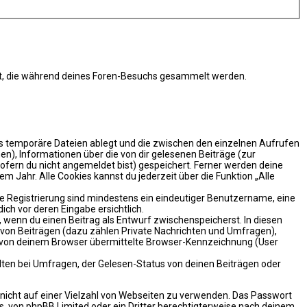
ndet, die während deines Foren-Besuchs gesammelt werden.
ls temporäre Dateien ablegt und die zwischen den einzelnen Aufrufen
nen), Informationen über die von dir gelesenen Beiträge (zur
ofern du nicht angemeldet bist) gespeichert. Ferner werden deine
m Jahr. Alle Cookies kannst du jederzeit über die Funktion „Alle
die Registrierung sind mindestens ein eindeutiger Benutzername, eine
ch vor deren Eingabe ersichtlich.
t, wenn du einen Beitrag als Entwurf zwischenspeicherst. In diesen
n von Beiträgen (dazu zählen Private Nachrichten und Umfragen),
e von deinem Browser übermittelte Browser-Kennzeichnung (User
ten bei Umfragen, der Gelesen-Status von deinen Beiträgen oder
t nicht auf einer Vielzahl von Webseiten zu verwenden. Das Passwort
s, von phpBB Limited oder ein Dritter berechtigterweise nach deinem