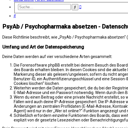
Erweiterte
Suche
Suche
Suche
PsyAb / Psychopharmaka absetzen - Datensch
Diese Richtlinie beschreibt, wie „PsyAb / Psychopharmaka absetzen“ 
Umfang und Art der Datenspeicherung
Deine Daten werden auf vier verschiedene Arten gesammelt:
Die Forensoftware phpBB erstellt bei deinem Besuch des Boards
des Boards erhalten bleiben. In diesen Cookies sind die aktuell
Markierung dieser als gelesen/ungelesen; sofern du nicht ange
Benutzer-ID, ein Authentifizierungsschlüssel und eine Session-I
Cookies löschen“ löschen.
Weiterhin werden die Daten gespeichert, die du bei der Registr
E-Mail-Adresse und ein Passwort notwendig. Wenn durch den Betr
Wenn du einen Beitrag oder eine private Nachricht erstellst, so
Fällen wird auch deine IP-Adresse gespeichert. Die IP-Adresse
Änderungen an zentralen Profildaten (E-Mail-Adresse, Kontoa
Agent) wird nur in der „Wer ist online?“-Funktion angezeigt und 
Schließlich erfordern einzelne Funktionen des Boards, dass w
explizit von dir gesetzte Lesezeichen oder Benachrichtigungsfu