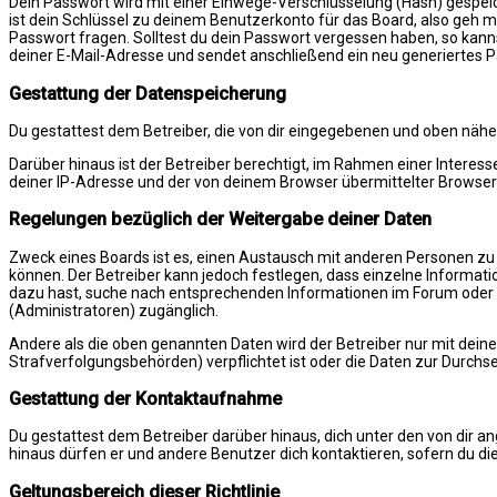
Dein Passwort wird mit einer Einwege-Verschlüsselung (Hash) gespeich
ist dein Schlüssel zu deinem Benutzerkonto für das Board, also geh m
Passwort fragen. Solltest du dein Passwort vergessen haben, so kan
deiner E-Mail-Adresse und sendet anschließend ein neu generiertes 
Gestattung der Datenspeicherung
Du gestattest dem Betreiber, die von dir eingegebenen und oben nähe
Darüber hinaus ist der Betreiber berechtigt, im Rahmen einer Inter
deiner IP-Adresse und der von deinem Browser übermittelter Browser-
Regelungen bezüglich der Weitergabe deiner Daten
Zweck eines Boards ist es, einen Austausch mit anderen Personen zu erm
können. Der Betreiber kann jedoch festlegen, dass einzelne Informatio
dazu hast, suche nach entsprechenden Informationen im Forum oder ko
(Administratoren) zugänglich.
Andere als die oben genannten Daten wird der Betreiber nur mit deiner
Strafverfolgungsbehörden) verpflichtet ist oder die Daten zur Durchset
Gestattung der Kontaktaufnahme
Du gestattest dem Betreiber darüber hinaus, dich unter den von dir a
hinaus dürfen er und andere Benutzer dich kontaktieren, sofern du die
Geltungsbereich dieser Richtlinie