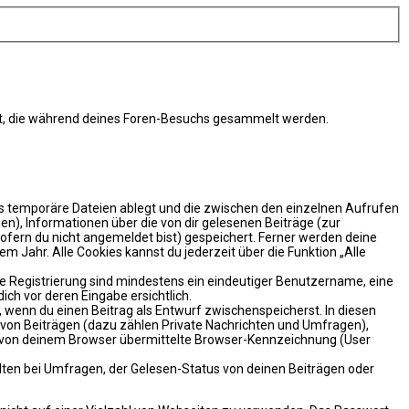
ndet, die während deines Foren-Besuchs gesammelt werden.
ls temporäre Dateien ablegt und die zwischen den einzelnen Aufrufen
nen), Informationen über die von dir gelesenen Beiträge (zur
ofern du nicht angemeldet bist) gespeichert. Ferner werden deine
m Jahr. Alle Cookies kannst du jederzeit über die Funktion „Alle
die Registrierung sind mindestens ein eindeutiger Benutzername, eine
ch vor deren Eingabe ersichtlich.
t, wenn du einen Beitrag als Entwurf zwischenspeicherst. In diesen
n von Beiträgen (dazu zählen Private Nachrichten und Umfragen),
e von deinem Browser übermittelte Browser-Kennzeichnung (User
ten bei Umfragen, der Gelesen-Status von deinen Beiträgen oder