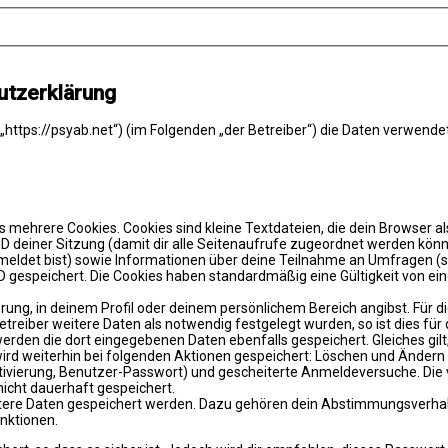
utzerklärung
(„https://psyab.net“) (im Folgenden „der Betreiber“) die Daten verwe
 mehrere Cookies. Cookies sind kleine Textdateien, die dein Browser a
e ID deiner Sitzung (damit dir alle Seitenaufrufe zugeordnet werden kön
meldet bist) sowie Informationen über deine Teilnahme an Umfragen (s
D gespeichert. Die Cookies haben standardmäßig eine Gültigkeit von eine
ierung, in deinem Profil oder deinem persönlichem Bereich angibst. Für 
eiber weitere Daten als notwendig festgelegt wurden, so ist dies für di
 werden die dort eingegebenen Daten ebenfalls gespeichert. Gleiches gil
 wird weiterhin bei folgenden Aktionen gespeichert: Löschen und Änder
ktivierung, Benutzer-Passwort) und gescheiterte Anmeldeversuche. Di
nicht dauerhaft gespeichert.
eitere Daten gespeichert werden. Dazu gehören dein Abstimmungsverhal
nktionen.