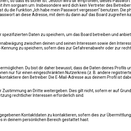
ert, so dass es sicher ist. Jedoch wird dir empfohlen, dieses Passwor
it ihm sorgsam um. Insbesondere wird dich kein Vertreter des Betreiber
nst du die Funktion „Ich habe mein Passwort vergessen“ benutzen. Di
Passwort an diese Adresse, mit dem du dann auf das Board zugreifen k
r spezifizierten Daten zu speichern, um das Board betreiben und anbie
essenabwägung zwischen deinen und seinen Interessen sowie den Interes
Kennung zu speichern, sofern dies zur Gefahrenabwehr oder zur rechtl
öglichen. Du bist dir daher bewusst, dass die Daten deines Profils und 
nen nur für einen eingeschränkten Nutzerkreis (z. B. andere registrier
ntaktiere den Betreiber. Die E-Mail-Adresse aus deinem Profil ist dab
 Zustimmung an Dritte weitergeben. Dies gilt nicht, sofern er auf Grun
zung rechtlicher Interessen erforderlich sind.
ngegebenen Kontaktdaten zu kontaktieren, sofern dies zur Übermittlung 
s in deinem persönlichen Bereich gestattet hast.