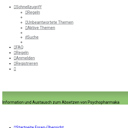
Schnellzugriff
Regeln
Unbeantwortete Themen
Aktive Themen
Suche
FAQ
Regeln
Anmelden
Registrieren
Information und Austausch zum Absetzen von Psychopharmaka
Startseite
Foren-Übersicht