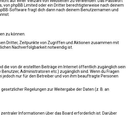
t nicht auf einer Vielzahl von Webseiten zu verwenden. Das Passwort
s, von phpBB Limited oder ein Dritter berechtigterweise nach deinem
e phpBB-Software fragt dich dann nach deinem Benutzernamen und
annst.
ten zu können.
sen Dritter, Zeitpunkte von Zugriffen und Aktionen zusammen mit
ichen Nachverfolgbarkeit notwendig ist.
die von dir erstellten Beiträge im Internet öffentlich zugänglich sein
te Benutzer, Administratoren etc.) zugänglich sind. Wenn du Fragen
ei jedoch nur für den Betreiber und von ihm beauftragte Personen
d gesetzlicher Regelungen zur Weitergabe der Daten (z. B. an
zentraler Informationen über das Board erforderlich ist. Darüber