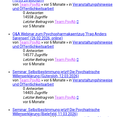
(10.03.26 Bochum)
von
Team PsyAb
»
vor 5 Monate
» in
Veranstaltungshinweise
und Öffentlichkeitsarbeit
0
Antworten
14558
Zugriffe
Letzter Beitrag
von
Team PsyAb
vor 5 Monate
Q&A Webinar zum Psychopharmakaentzug "Frag Anders
Sørensen" (26.02.2026, online)
von
Team PsyAb
»
vor 6 Monate
» in
Veranstaltungshinweise
und Öffentlichkeitsarbeit
0
Antworten
14577
Zugriffe
Letzter Beitrag
von
Team PsyAb
vor 6 Monate
Seminar: Selbstbestimmung jetzt! Die Psychiatrische
Willenserklärung (Gütersloh, 12.03.2026)
von
Team PsyAb
»
vor 6 Monate
» in
Veranstaltungshinweise
und Öffentlichkeitsarbeit
0
Antworten
14405
Zugriffe
Letzter Beitrag
von
Team PsyAb
vor 6 Monate
Seminar: Selbstbestimmung jetzt! Die Psychiatrische
Willenserklärung (Bielefeld, 11.03.2026)