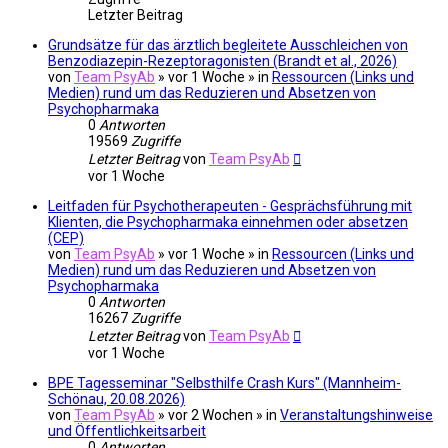
Letzter Beitrag
Grundsätze für das ärztlich begleitete Ausschleichen von
Benzodiazepin-Rezeptoragonisten (Brandt et al., 2026)
von
Team PsyAb
»
vor 1 Woche
» in
Ressourcen (Links und
Medien) rund um das Reduzieren und Absetzen von
Psychopharmaka
0
Antworten
19569
Zugriffe
Letzter Beitrag
von
Team PsyAb
vor 1 Woche
Leitfaden für Psychotherapeuten - Gesprächsführung mit
Klienten, die Psychopharmaka einnehmen oder absetzen
(CEP)
von
Team PsyAb
»
vor 1 Woche
» in
Ressourcen (Links und
Medien) rund um das Reduzieren und Absetzen von
Psychopharmaka
0
Antworten
16267
Zugriffe
Letzter Beitrag
von
Team PsyAb
vor 1 Woche
BPE Tagesseminar "Selbsthilfe Crash Kurs" (Mannheim-
Schönau, 20.08.2026)
von
Team PsyAb
»
vor 2 Wochen
» in
Veranstaltungshinweise
und Öffentlichkeitsarbeit
0
Antworten