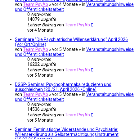
von
Team PsyAb
»
vor 4 Monate
» in
Veranstaltungshinweise
und Öffentlichkeitsarbeit
0
Antworten
14079
Zugriffe
Letzter Beitrag
von
Team PsyAb
vor 4 Monate
Seminare "Die Psychiatrische Willenserklärung" April 2026
(Vor Ort/Online)
von
Team PsyAb
»
vor 5 Monate
» in
Veranstaltungshinweise
und Öffentlichkeitsarbeit
0
Antworten
16202
Zugriffe
Letzter Beitrag
von
Team PsyAb
vor 5 Monate
DGSP-Seminar: Psychopharmaka reduzieren und
ausschleichen (20./21. April 2026 /Online)
von
Team PsyAb
»
vor 5 Monate
» in
Veranstaltungshinweise
und Öffentlichkeitsarbeit
0
Antworten
14536
Zugriffe
Letzter Beitrag
von
Team PsyAb
vor 5 Monate
Seminar: Feministische Widerstände und Psychiatrie:
Willenserklärung als Selbstermächtigungsinstrument