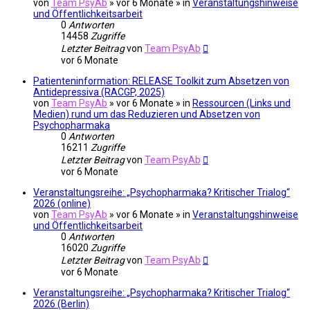
von
Team PsyAb
»
vor 6 Monate
» in
Veranstaltungshinweise
und Öffentlichkeitsarbeit
0
Antworten
14458
Zugriffe
Letzter Beitrag
von
Team PsyAb
vor 6 Monate
Patienteninformation: RELEASE Toolkit zum Absetzen von
Antidepressiva (RACGP, 2025)
von
Team PsyAb
»
vor 6 Monate
» in
Ressourcen (Links und
Medien) rund um das Reduzieren und Absetzen von
Psychopharmaka
0
Antworten
16211
Zugriffe
Letzter Beitrag
von
Team PsyAb
vor 6 Monate
Veranstaltungsreihe: „Psychopharmaka? Kritischer Trialog“
2026 (online)
von
Team PsyAb
»
vor 6 Monate
» in
Veranstaltungshinweise
und Öffentlichkeitsarbeit
0
Antworten
16020
Zugriffe
Letzter Beitrag
von
Team PsyAb
vor 6 Monate
Veranstaltungsreihe: „Psychopharmaka? Kritischer Trialog“
2026 (Berlin)