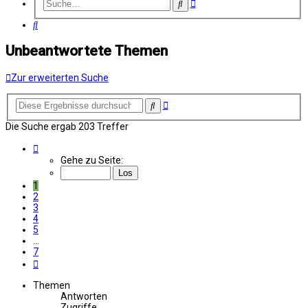
Erweiterte
Suche
Suche
Suche
Unbeantwortete Themen
Zur erweiterten Suche
Erweiterte
Suche
Suche
Die Suche ergab 203 Treffer
Seite
1
Gehe zu Seite:
von
7
1
2
3
4
5
…
7
Nächste
Themen
Antworten
Zugriffe