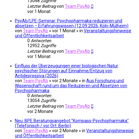
13048
Zugriffe
Letzter Beitrag
von
Team PsyAb
vor 1 Monat
PsyAb/LPE-Seminar: Psychopharmaka reduzieren und
absetzen – Erfahrungswissen (12.09.2026, Köln-Mülheim)
von
Team PsyAb
»
vor 1 Monat
» in
Veranstaltungshinweise
und Öffentlichkeitsarbeit
0
Antworten
12952
Zugriffe
Letzter Beitrag
von
Team PsyAb
vor 1 Monat
Einfluss der Überzeugungen einer biologischen Natur
psychischer Störungen auf Einnahme/Entzug von
Antidepressiva (2026)
von
Team PsyAb
»
vor 2 Monate
» in
Aus Forschung und
Wissenschaft rund um das Reduzieren und Absetzen von
Psychopharmaka
0
Antworten
13054
Zugriffe
Letzter Beitrag
von
Team PsyAb
vor 2 Monate
Neu: BPE Beratungsangebot "Kompass-Psychopharmaka"
(Telefonisch / vor Ort: Berlin)
von
Team PsyAb
»
vor 2 Monate
» in
Veranstaltungshinweise
und Öffentlichkeitsarbeit