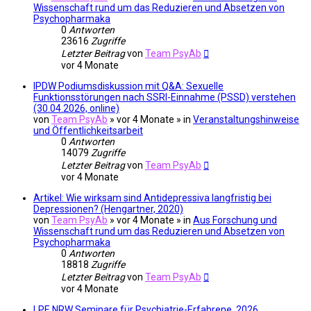
Wissenschaft rund um das Reduzieren und Absetzen von
Psychopharmaka
0
Antworten
23616
Zugriffe
Letzter Beitrag
von
Team PsyAb
vor 4 Monate
IPDW Podiumsdiskussion mit Q&A: Sexuelle
Funktionsstörungen nach SSRI-Einnahme (PSSD) verstehen
(30.04.2026, online)
von
Team PsyAb
»
vor 4 Monate
» in
Veranstaltungshinweise
und Öffentlichkeitsarbeit
0
Antworten
14079
Zugriffe
Letzter Beitrag
von
Team PsyAb
vor 4 Monate
Artikel: Wie wirksam sind Antidepressiva langfristig bei
Depressionen? (Hengartner, 2020)
von
Team PsyAb
»
vor 4 Monate
» in
Aus Forschung und
Wissenschaft rund um das Reduzieren und Absetzen von
Psychopharmaka
0
Antworten
18818
Zugriffe
Letzter Beitrag
von
Team PsyAb
vor 4 Monate
LPE NRW Seminare für Psychiatrie-Erfahrene, 2026