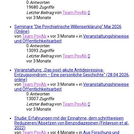
0
Antworten
19680
Zugriffe
Letzter Beitrag
von
Team PsyAb
vor 3 Monate
Seminare "Die Psychiatrische Willenserklärung" Mai 2026
(Online)
von
Team PsyAb
»
vor 3 Monate
» in
Veranstaltungshinweise
und Öffentlichkeitsarbeit
0
Antworten
13093
Zugriffe
Letzter Beitrag
von
Team PsyAb
vor 3 Monate
Veranstaltung: „Das post-akute Antidepressiva-
Entzugssyndrom – Eine persönliche Geschichte" (28.04.2026,
online)
von
Team PsyAb
»
vor 3 Monate
» in
Veranstaltungshinweise
und Öffentlichkeitsarbeit
0
Antworten
13007
Zugriffe
Letzter Beitrag
von
Team PsyAb
vor 3 Monate
Studie: Erfahrungen mit der Einnahme, dem schrittweisen
Reduzieren/Absetzen von Benzodiazepinen (Finlayson et al.,
2022)
von
Team PsyAb
»
vor 4 Monate
» in
Aus Forschung und