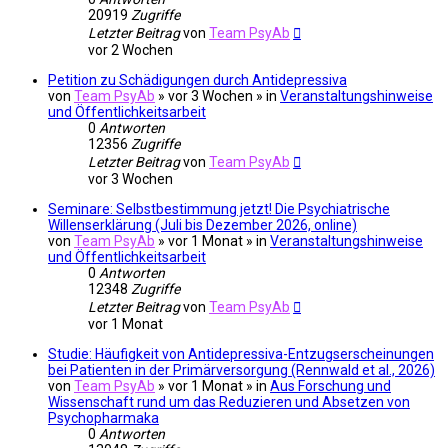
20919
Zugriffe
Letzter Beitrag
von
Team PsyAb
vor 2 Wochen
Petition zu Schädigungen durch Antidepressiva
von
Team PsyAb
»
vor 3 Wochen
» in
Veranstaltungshinweise
und Öffentlichkeitsarbeit
0
Antworten
12356
Zugriffe
Letzter Beitrag
von
Team PsyAb
vor 3 Wochen
Seminare: Selbstbestimmung jetzt! Die Psychiatrische
Willenserklärung (Juli bis Dezember 2026, online)
von
Team PsyAb
»
vor 1 Monat
» in
Veranstaltungshinweise
und Öffentlichkeitsarbeit
0
Antworten
12348
Zugriffe
Letzter Beitrag
von
Team PsyAb
vor 1 Monat
Studie: Häufigkeit von Antidepressiva-Entzugserscheinungen
bei Patienten in der Primärversorgung (Rennwald et al., 2026)
von
Team PsyAb
»
vor 1 Monat
» in
Aus Forschung und
Wissenschaft rund um das Reduzieren und Absetzen von
Psychopharmaka
0
Antworten