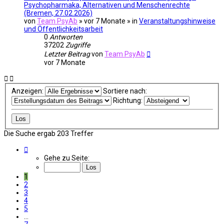
Psychopharmaka, Alternativen und Menschenrechte
(Bremen, 27.02.2026)
von
Team PsyAb
»
vor 7 Monate
» in
Veranstaltungshinweise
und Öffentlichkeitsarbeit
0
Antworten
37202
Zugriffe
Letzter Beitrag
von
Team PsyAb
vor 7 Monate
Anzeigen:
Sortiere nach:
Richtung:
Die Suche ergab 203 Treffer
Seite
1
Gehe zu Seite:
von
7
1
2
3
4
5
…