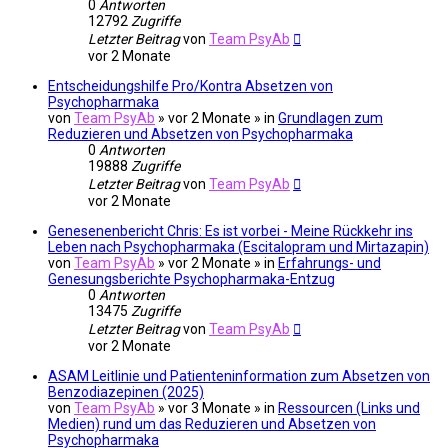
0
Antworten
12792
Zugriffe
Letzter Beitrag
von
Team PsyAb
vor 2 Monate
Entscheidungshilfe Pro/Kontra Absetzen von
Psychopharmaka
von
Team PsyAb
»
vor 2 Monate
» in
Grundlagen zum
Reduzieren und Absetzen von Psychopharmaka
0
Antworten
19888
Zugriffe
Letzter Beitrag
von
Team PsyAb
vor 2 Monate
Genesenenbericht Chris: Es ist vorbei - Meine Rückkehr ins
Leben nach Psychopharmaka (Escitalopram und Mirtazapin)
von
Team PsyAb
»
vor 2 Monate
» in
Erfahrungs- und
Genesungsberichte Psychopharmaka-Entzug
0
Antworten
13475
Zugriffe
Letzter Beitrag
von
Team PsyAb
vor 2 Monate
ASAM Leitlinie und Patienteninformation zum Absetzen von
Benzodiazepinen (2025)
von
Team PsyAb
»
vor 3 Monate
» in
Ressourcen (Links und
Medien) rund um das Reduzieren und Absetzen von
Psychopharmaka