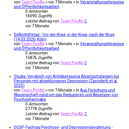
von
Team PsyAb
»
vor 7 Monate
» in
Veranstaltungshinweise
und Öffentlichkeitsarbeit
0
Antworten
16090
Zugriffe
Letzter Beitrag
von
Team PsyAb
vor 7 Monate
Selbsthilfetag - Vor der Krise, in der Krise, nach der Krise
(14.03.2026, Köln)
von
Team PsyAb
»
vor 7 Monate
» in
Veranstaltungshinweise
und Öffentlichkeitsarbeit
0
Antworten
15876
Zugriffe
Letzter Beitrag
von
Team PsyAb
vor 7 Monate
Studie: Vergleich von Antidepressiva Absetzstrategien bei
Personen mit abgeklungener Depression (Zaccoletti et al.
2025)
von
Team PsyAb
»
vor 7 Monate
» in
Aus Forschung und
Wissenschaft rund um das Reduzieren und Absetzen von
Psychopharmaka
0
Antworten
27718
Zugriffe
Letzter Beitrag
von
Team PsyAb
vor 7 Monate
DGSP-Fachtag Psychose- und Depressionsbegleitung -