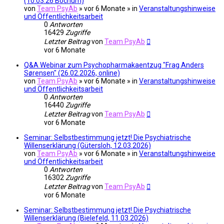
(10.03.26 Bochum)
von
Team PsyAb
»
vor 6 Monate
» in
Veranstaltungshinweise
und Öffentlichkeitsarbeit
0
Antworten
16429
Zugriffe
Letzter Beitrag
von
Team PsyAb
vor 6 Monate
Q&A Webinar zum Psychopharmakaentzug "Frag Anders
Sørensen" (26.02.2026, online)
von
Team PsyAb
»
vor 6 Monate
» in
Veranstaltungshinweise
und Öffentlichkeitsarbeit
0
Antworten
16440
Zugriffe
Letzter Beitrag
von
Team PsyAb
vor 6 Monate
Seminar: Selbstbestimmung jetzt! Die Psychiatrische
Willenserklärung (Gütersloh, 12.03.2026)
von
Team PsyAb
»
vor 6 Monate
» in
Veranstaltungshinweise
und Öffentlichkeitsarbeit
0
Antworten
16302
Zugriffe
Letzter Beitrag
von
Team PsyAb
vor 6 Monate
Seminar: Selbstbestimmung jetzt! Die Psychiatrische
Willenserklärung (Bielefeld, 11.03.2026)