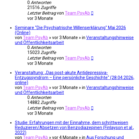
0
Antworten
21516
Zugriffe
Letzter Beitrag
von
Team PsyAb
vor 3 Monate
Seminare "Die Psychiatrische Willenserklärung" Mai 2026
(Online)
von
Team PsyAb
»
vor 3 Monate
» in
Veranstaltungshinweise
und Öffentlichkeitsarbeit
0
Antworten
15023
Zugriffe
Letzter Beitrag
von
Team PsyAb
vor 3 Monate
Veranstaltung: „Das post-akute Antidepressiva-
Entzugssyndrom – Eine persönliche Geschichte" (28.04.2026,
online)
von
Team PsyAb
»
vor 3 Monate
» in
Veranstaltungshinweise
und Öffentlichkeitsarbeit
0
Antworten
14882
Zugriffe
Letzter Beitrag
von
Team PsyAb
vor 3 Monate
Studie: Erfahrungen mit der Einnahme, dem schrittweisen
Reduzieren/Absetzen von Benzodiazepinen (Finlayson et al.,
2022)
von
Team PsyAb
»
vor 4 Monate
» in
Aus Forschung und