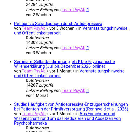
24284
Zugriffe
Letzter Beitrag
von
Team PsyAb
vor 2 Wochen
Petition zu Schädigungen durch Antidepressiva
von
Team PsyAb
»
vor 3 Wochen
» in
Veranstaltungshinweise
und Öffentlichkeitsarbeit
0
Antworten
14308
Zugriffe
Letzter Beitrag
von
Team PsyAb
vor 3 Wochen
Seminare: Selbstbestimmung jetzt! Die Psychiatrische
Willenserklärung (Juli bis Dezember 2026, online)
von
Team PsyAb
»
vor 1 Monat
» in
Veranstaltungshinweise
und Öffentlichkeitsarbeit
0
Antworten
14267
Zugriffe
Letzter Beitrag
von
Team PsyAb
vor 1 Monat
Studie: Häufigkeit von Antidepressiva-Entzugserscheinungen
bei Patienten in der Primärversorgung (Rennwald et al., 2026)
von
Team PsyAb
»
vor 1 Monat
» in
Aus Forschung und
Wissenschaft rund um das Reduzieren und Absetzen von
Psychopharmaka
0
Antworten