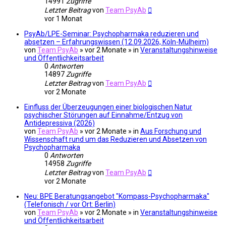
14991
Zugriffe
Letzter Beitrag
von
Team PsyAb
vor 1 Monat
PsyAb/LPE-Seminar: Psychopharmaka reduzieren und
absetzen – Erfahrungswissen (12.09.2026, Köln-Mülheim)
von
Team PsyAb
»
vor 2 Monate
» in
Veranstaltungshinweise
und Öffentlichkeitsarbeit
0
Antworten
14897
Zugriffe
Letzter Beitrag
von
Team PsyAb
vor 2 Monate
Einfluss der Überzeugungen einer biologischen Natur
psychischer Störungen auf Einnahme/Entzug von
Antidepressiva (2026)
von
Team PsyAb
»
vor 2 Monate
» in
Aus Forschung und
Wissenschaft rund um das Reduzieren und Absetzen von
Psychopharmaka
0
Antworten
14958
Zugriffe
Letzter Beitrag
von
Team PsyAb
vor 2 Monate
Neu: BPE Beratungsangebot "Kompass-Psychopharmaka"
(Telefonisch / vor Ort: Berlin)
von
Team PsyAb
»
vor 2 Monate
» in
Veranstaltungshinweise
und Öffentlichkeitsarbeit