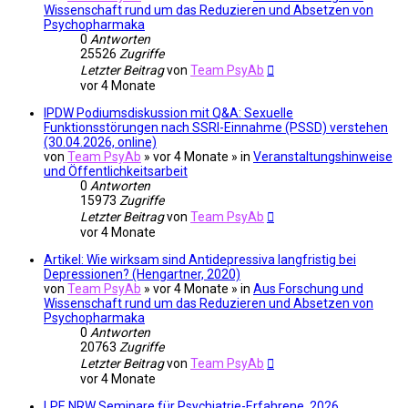
Wissenschaft rund um das Reduzieren und Absetzen von
Psychopharmaka
0
Antworten
25526
Zugriffe
Letzter Beitrag
von
Team PsyAb
vor 4 Monate
IPDW Podiumsdiskussion mit Q&A: Sexuelle
Funktionsstörungen nach SSRI-Einnahme (PSSD) verstehen
(30.04.2026, online)
von
Team PsyAb
»
vor 4 Monate
» in
Veranstaltungshinweise
und Öffentlichkeitsarbeit
0
Antworten
15973
Zugriffe
Letzter Beitrag
von
Team PsyAb
vor 4 Monate
Artikel: Wie wirksam sind Antidepressiva langfristig bei
Depressionen? (Hengartner, 2020)
von
Team PsyAb
»
vor 4 Monate
» in
Aus Forschung und
Wissenschaft rund um das Reduzieren und Absetzen von
Psychopharmaka
0
Antworten
20763
Zugriffe
Letzter Beitrag
von
Team PsyAb
vor 4 Monate
LPE NRW Seminare für Psychiatrie-Erfahrene, 2026