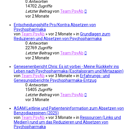
0
Antworten
14702
Zugriffe
Letzter Beitrag
von
Team PsyAb
vor 2 Monate
Entscheidungshilfe Pro/Kontra Absetzen von
Psychopharmaka
von
Team PsyAb
»
vor 2 Monate
» in
Grundlagen zum
Reduzieren und Absetzen von Psychopharmaka
0
Antworten
22769
Zugriffe
Letzter Beitrag
von
Team PsyAb
vor 2 Monate
Genesenenbericht Chris: Es ist vorbei - Meine Rückkehr ins
Leben nach Psychopharmaka (Escitalopram und Mirtazapin)
von
Team PsyAb
»
vor 3 Monate
» in
Erfahrungs- und
Genesungsberichte Psychopharmaka-Entzug
0
Antworten
15405
Zugriffe
Letzter Beitrag
von
Team PsyAb
vor 3 Monate
ASAM Leitlinie und Patienteninformation zum Absetzen von
Benzodiazepinen (2025)
von
Team PsyAb
»
vor 3 Monate
» in
Ressourcen (Links und
Medien) rund um das Reduzieren und Absetzen von
Psychopharmaka