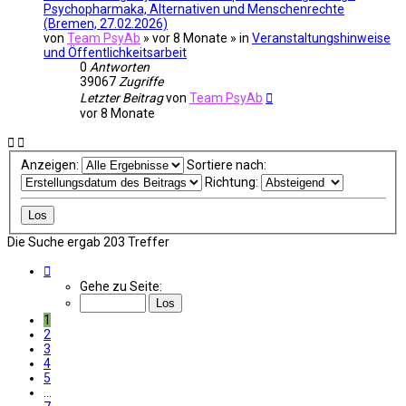
Psychopharmaka, Alternativen und Menschenrechte
(Bremen, 27.02.2026)
von
Team PsyAb
»
vor 8 Monate
» in
Veranstaltungshinweise
und Öffentlichkeitsarbeit
0
Antworten
39067
Zugriffe
Letzter Beitrag
von
Team PsyAb
vor 8 Monate
Anzeigen:
Sortiere nach:
Richtung:
Die Suche ergab 203 Treffer
Seite
1
Gehe zu Seite:
von
7
1
2
3
4
5
…