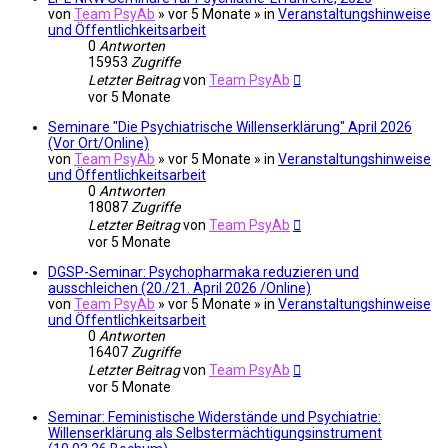
von
Team PsyAb
»
vor 5 Monate
» in
Veranstaltungshinweise
und Öffentlichkeitsarbeit
0
Antworten
15953
Zugriffe
Letzter Beitrag
von
Team PsyAb
vor 5 Monate
Seminare "Die Psychiatrische Willenserklärung" April 2026
(Vor Ort/Online)
von
Team PsyAb
»
vor 5 Monate
» in
Veranstaltungshinweise
und Öffentlichkeitsarbeit
0
Antworten
18087
Zugriffe
Letzter Beitrag
von
Team PsyAb
vor 5 Monate
DGSP-Seminar: Psychopharmaka reduzieren und
ausschleichen (20./21. April 2026 /Online)
von
Team PsyAb
»
vor 5 Monate
» in
Veranstaltungshinweise
und Öffentlichkeitsarbeit
0
Antworten
16407
Zugriffe
Letzter Beitrag
von
Team PsyAb
vor 5 Monate
Seminar: Feministische Widerstände und Psychiatrie:
Willenserklärung als Selbstermächtigungsinstrument