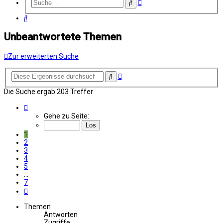
Erweiterte
Suche
Suche
Suche
Unbeantwortete Themen
Zur erweiterten Suche
Erweiterte
Suche
Suche
Die Suche ergab 203 Treffer
Seite
1
Gehe zu Seite:
von
7
1
2
3
4
5
…
7
Nächste
Themen
Antworten
Zugriffe