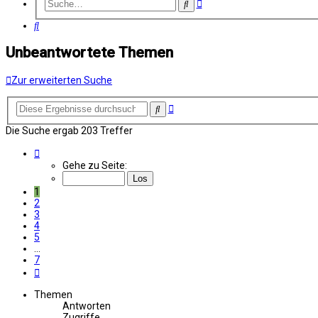
Erweiterte
Suche
Suche
Suche
Unbeantwortete Themen
Zur erweiterten Suche
Erweiterte
Suche
Suche
Die Suche ergab 203 Treffer
Seite
1
Gehe zu Seite:
von
7
1
2
3
4
5
…
7
Nächste
Themen
Antworten
Zugriffe