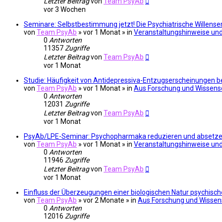
Letzter Beitrag
von
Team PsyAb
vor 3 Wochen
Seminare: Selbstbestimmung jetzt! Die Psychiatrische Willenser
von
Team PsyAb
»
vor 1 Monat
» in
Veranstaltungshinweise und 
0
Antworten
11357
Zugriffe
Letzter Beitrag
von
Team PsyAb
vor 1 Monat
Studie: Häufigkeit von Antidepressiva-Entzugserscheinungen be
von
Team PsyAb
»
vor 1 Monat
» in
Aus Forschung und Wissens
0
Antworten
12031
Zugriffe
Letzter Beitrag
von
Team PsyAb
vor 1 Monat
PsyAb/LPE-Seminar: Psychopharmaka reduzieren und absetzen
von
Team PsyAb
»
vor 1 Monat
» in
Veranstaltungshinweise und 
0
Antworten
11946
Zugriffe
Letzter Beitrag
von
Team PsyAb
vor 1 Monat
Einfluss der Überzeugungen einer biologischen Natur psychisc
von
Team PsyAb
»
vor 2 Monate
» in
Aus Forschung und Wissen
0
Antworten
12016
Zugriffe