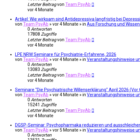
Letzter Beitrag
von
Team PsyAb
vor 4 Monate
Artikel: Wie wirksam sind Antidepressiva langfristig bei Depres
von
Team PsyAb
»
vor 4 Monate
» in
Aus Forschung und Wissen
0
Antworten
17808
Zugriffe
Letzter Beitrag
von
Team PsyAb
vor 4 Monate
LPE NRW Seminare für Psychiatrie-Erfahrene, 2026
von
Team PsyAb
»
vor 4 Monate
» in
Veranstaltungshinweise un
0
Antworten
13083
Zugriffe
Letzter Beitrag
von
Team PsyAb
vor 4 Monate
Seminare "Die Psychiatrische Willenserklärung" April 2026 (Vor 
von
Team PsyAb
»
vor 4 Monate
» in
Veranstaltungshinweise un
0
Antworten
15241
Zugriffe
Letzter Beitrag
von
Team PsyAb
vor 4 Monate
DGSP-Seminar: Psychopharmaka reduzieren und ausschleichen (
von
Team PsyAb
»
vor 5 Monate
» in
Veranstaltungshinweise un
0
Antworten