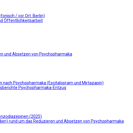
isch / vor Ort: Berlin)
d Öffentlichkeitsarbeit
en und Absetzen von Psychopharmaka
eben nach Psychopharmaka (Escitalopram und Mirtazapin)
gsberichte Psychopharmaka-Entzug
enzodiazepinen (2025)
dien) rund um das Reduzieren und Absetzen von Psychopharmaka