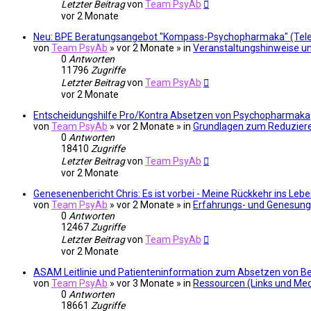
Letzter Beitrag
von
Team PsyAb
vor 2 Monate
Neu: BPE Beratungsangebot "Kompass-Psychopharmaka" (Telefon
von
Team PsyAb
»
vor 2 Monate
» in
Veranstaltungshinweise un
0
Antworten
11796
Zugriffe
Letzter Beitrag
von
Team PsyAb
vor 2 Monate
Entscheidungshilfe Pro/Kontra Absetzen von Psychopharmaka
von
Team PsyAb
»
vor 2 Monate
» in
Grundlagen zum Reduzier
0
Antworten
18410
Zugriffe
Letzter Beitrag
von
Team PsyAb
vor 2 Monate
Genesenenbericht Chris: Es ist vorbei - Meine Rückkehr ins L
von
Team PsyAb
»
vor 2 Monate
» in
Erfahrungs- und Genesun
0
Antworten
12467
Zugriffe
Letzter Beitrag
von
Team PsyAb
vor 2 Monate
ASAM Leitlinie und Patienteninformation zum Absetzen von B
von
Team PsyAb
»
vor 3 Monate
» in
Ressourcen (Links und Me
0
Antworten
18661
Zugriffe