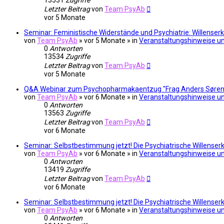
13531
Zugriffe
Letzter Beitrag
von
Team PsyAb
vor 5 Monate
Seminar: Feministische Widerstände und Psychiatrie: Willense
von
Team PsyAb
»
vor 5 Monate
» in
Veranstaltungshinweise un
0
Antworten
13534
Zugriffe
Letzter Beitrag
von
Team PsyAb
vor 5 Monate
Q&A Webinar zum Psychopharmakaentzug "Frag Anders Sørense
von
Team PsyAb
»
vor 6 Monate
» in
Veranstaltungshinweise un
0
Antworten
13563
Zugriffe
Letzter Beitrag
von
Team PsyAb
vor 6 Monate
Seminar: Selbstbestimmung jetzt! Die Psychiatrische Willenserk
von
Team PsyAb
»
vor 6 Monate
» in
Veranstaltungshinweise un
0
Antworten
13419
Zugriffe
Letzter Beitrag
von
Team PsyAb
vor 6 Monate
Seminar: Selbstbestimmung jetzt! Die Psychiatrische Willenserk
von
Team PsyAb
»
vor 6 Monate
» in
Veranstaltungshinweise un
0
Antworten