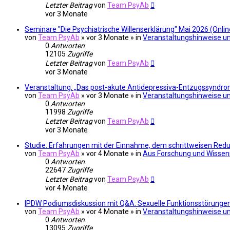
Letzter Beitrag
von
Team PsyAb
vor 3 Monate
Seminare "Die Psychiatrische Willenserklärung" Mai 2026 (Onlin
von
Team PsyAb
»
vor 3 Monate
» in
Veranstaltungshinweise un
0
Antworten
12105
Zugriffe
Letzter Beitrag
von
Team PsyAb
vor 3 Monate
Veranstaltung: „Das post-akute Antidepressiva-Entzugssyndrom 
von
Team PsyAb
»
vor 3 Monate
» in
Veranstaltungshinweise un
0
Antworten
11998
Zugriffe
Letzter Beitrag
von
Team PsyAb
vor 3 Monate
Studie: Erfahrungen mit der Einnahme, dem schrittweisen Redu
von
Team PsyAb
»
vor 4 Monate
» in
Aus Forschung und Wissen
0
Antworten
22647
Zugriffe
Letzter Beitrag
von
Team PsyAb
vor 4 Monate
IPDW Podiumsdiskussion mit Q&A: Sexuelle Funktionsstörungen
von
Team PsyAb
»
vor 4 Monate
» in
Veranstaltungshinweise un
0
Antworten
13095
Zugriffe