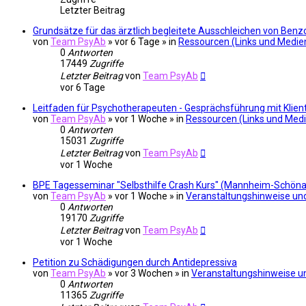
Letzter Beitrag
Grundsätze für das ärztlich begleitete Ausschleichen von Benz
von
Team PsyAb
»
vor 6 Tage
» in
Ressourcen (Links und Medi
0
Antworten
17449
Zugriffe
Letzter Beitrag
von
Team PsyAb
vor 6 Tage
Leitfaden für Psychotherapeuten - Gesprächsführung mit Klie
von
Team PsyAb
»
vor 1 Woche
» in
Ressourcen (Links und Med
0
Antworten
15031
Zugriffe
Letzter Beitrag
von
Team PsyAb
vor 1 Woche
BPE Tagesseminar "Selbsthilfe Crash Kurs" (Mannheim-Schöna
von
Team PsyAb
»
vor 1 Woche
» in
Veranstaltungshinweise und
0
Antworten
19170
Zugriffe
Letzter Beitrag
von
Team PsyAb
vor 1 Woche
Petition zu Schädigungen durch Antidepressiva
von
Team PsyAb
»
vor 3 Wochen
» in
Veranstaltungshinweise un
0
Antworten
11365
Zugriffe