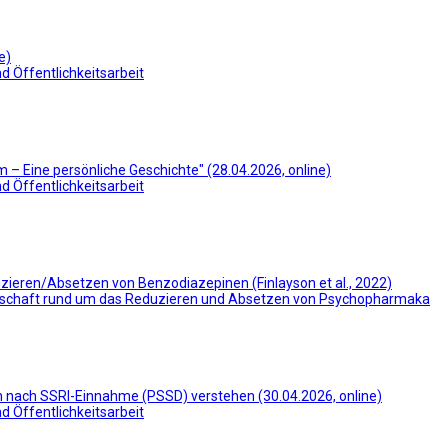
e)
d Öffentlichkeitsarbeit
– Eine persönliche Geschichte" (28.04.2026, online)
d Öffentlichkeitsarbeit
zieren/Absetzen von Benzodiazepinen (Finlayson et al., 2022)
schaft rund um das Reduzieren und Absetzen von Psychopharmaka
 nach SSRI-Einnahme (PSSD) verstehen (30.04.2026, online)
d Öffentlichkeitsarbeit