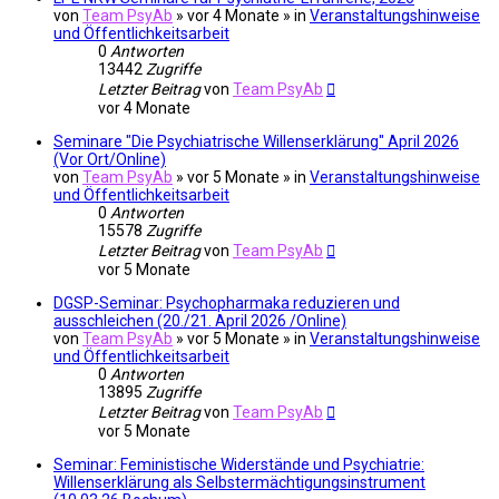
von
Team PsyAb
»
vor 4 Monate
» in
Veranstaltungshinweise
und Öffentlichkeitsarbeit
0
Antworten
13442
Zugriffe
Letzter Beitrag
von
Team PsyAb
vor 4 Monate
Seminare "Die Psychiatrische Willenserklärung" April 2026
(Vor Ort/Online)
von
Team PsyAb
»
vor 5 Monate
» in
Veranstaltungshinweise
und Öffentlichkeitsarbeit
0
Antworten
15578
Zugriffe
Letzter Beitrag
von
Team PsyAb
vor 5 Monate
DGSP-Seminar: Psychopharmaka reduzieren und
ausschleichen (20./21. April 2026 /Online)
von
Team PsyAb
»
vor 5 Monate
» in
Veranstaltungshinweise
und Öffentlichkeitsarbeit
0
Antworten
13895
Zugriffe
Letzter Beitrag
von
Team PsyAb
vor 5 Monate
Seminar: Feministische Widerstände und Psychiatrie:
Willenserklärung als Selbstermächtigungsinstrument