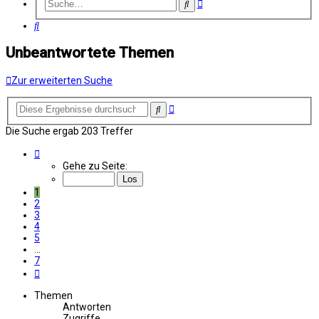
Erweiterte
Suche
Suche
Suche
Unbeantwortete Themen
Zur erweiterten Suche
Erweiterte
Suche
Suche
Die Suche ergab 203 Treffer
Seite
1
Gehe zu Seite:
von
7
1
2
3
4
5
…
7
Nächste
Themen
Antworten
Zugriffe