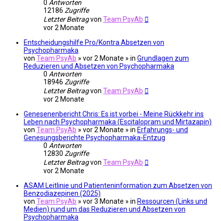
0
Antworten
12186
Zugriffe
Letzter Beitrag
von
Team PsyAb
vor 2 Monate
Entscheidungshilfe Pro/Kontra Absetzen von
Psychopharmaka
von
Team PsyAb
»
vor 2 Monate
» in
Grundlagen zum
Reduzieren und Absetzen von Psychopharmaka
0
Antworten
18946
Zugriffe
Letzter Beitrag
von
Team PsyAb
vor 2 Monate
Genesenenbericht Chris: Es ist vorbei - Meine Rückkehr ins
Leben nach Psychopharmaka (Escitalopram und Mirtazapin)
von
Team PsyAb
»
vor 2 Monate
» in
Erfahrungs- und
Genesungsberichte Psychopharmaka-Entzug
0
Antworten
12830
Zugriffe
Letzter Beitrag
von
Team PsyAb
vor 2 Monate
ASAM Leitlinie und Patienteninformation zum Absetzen von
Benzodiazepinen (2025)
von
Team PsyAb
»
vor 3 Monate
» in
Ressourcen (Links und
Medien) rund um das Reduzieren und Absetzen von
Psychopharmaka