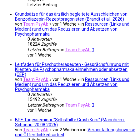
Letzter Beitrag
Grundsätze für das ärztlich begleitete Ausschleichen von
Benzodiazepin-Rezeptoragonisten (Brandt et al., 2026)
von
Team PsyAb
»
vor 1 Woche
» in
Ressourcen (Links und
Medien) rund um das Reduzieren und Absetzen von
Psychopharmaka
0
Antworten
18224
Zugriffe
Letzter Beitrag
von
Team PsyAb
vor 1 Woche
Leitfaden für Psychotherapeuten - Gesprächsführung mit
Klienten, die Psychopharmaka einnehmen oder absetzen
(CEP)
von
Team PsyAb
»
vor 1 Woche
» in
Ressourcen (Links und
Medien) rund um das Reduzieren und Absetzen von
Psychopharmaka
0
Antworten
15492
Zugriffe
Letzter Beitrag
von
Team PsyAb
vor 1 Woche
BPE Tagesseminar "Selbsthilfe Crash Kurs" (Mannheim-
Schönau, 20.08.2026)
von
Team PsyAb
»
vor 2 Wochen
» in
Veranstaltungshinweise
und Öffentlichkeitsarbeit
0
Antworten