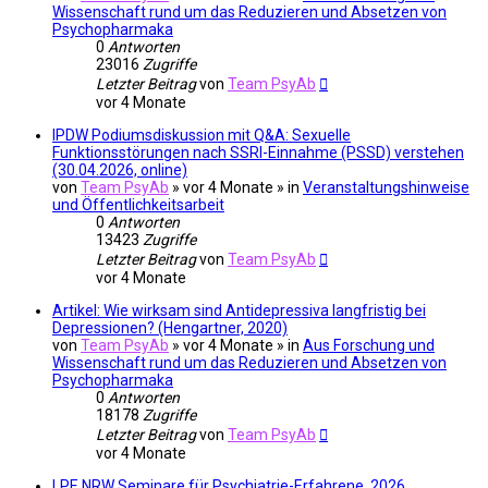
Wissenschaft rund um das Reduzieren und Absetzen von
Psychopharmaka
0
Antworten
23016
Zugriffe
Letzter Beitrag
von
Team PsyAb
vor 4 Monate
IPDW Podiumsdiskussion mit Q&A: Sexuelle
Funktionsstörungen nach SSRI-Einnahme (PSSD) verstehen
(30.04.2026, online)
von
Team PsyAb
»
vor 4 Monate
» in
Veranstaltungshinweise
und Öffentlichkeitsarbeit
0
Antworten
13423
Zugriffe
Letzter Beitrag
von
Team PsyAb
vor 4 Monate
Artikel: Wie wirksam sind Antidepressiva langfristig bei
Depressionen? (Hengartner, 2020)
von
Team PsyAb
»
vor 4 Monate
» in
Aus Forschung und
Wissenschaft rund um das Reduzieren und Absetzen von
Psychopharmaka
0
Antworten
18178
Zugriffe
Letzter Beitrag
von
Team PsyAb
vor 4 Monate
LPE NRW Seminare für Psychiatrie-Erfahrene, 2026