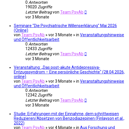
0
Antworten
19020
Zugriffe
Letzter Beitrag
von
Team PsyAb
vor 3 Monate
Seminare "Die Psychiatrische Willenserklärung" Mai 2026
(Online)
von
Team PsyAb
»
vor 3 Monate
» in
Veranstaltungshinweise
und Öffentlichkeitsarbeit
0
Antworten
12433
Zugriffe
Letzter Beitrag
von
Team PsyAb
vor 3 Monate
Veranstaltung: „Das post-akute Antidepressiva-
Entzugssyndrom – Eine persönliche Geschichte" (28.04.2026,
online)
von
Team PsyAb
»
vor 3 Monate
» in
Veranstaltungshinweise
und Öffentlichkeitsarbeit
0
Antworten
12342
Zugriffe
Letzter Beitrag
von
Team PsyAb
vor 3 Monate
Studie: Erfahrungen mit der Einnahme, dem schrittweisen
Reduzieren/Absetzen von Benzodiazepinen (Finlayson et al.,
2022)
von
Team PsyAb
»
vor 4 Monate
» in
Aus Forschung und