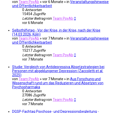
von
Team PsyAb
»
vor 6 Monate
» in
Veranstaltungshinweise
und Öffentlichkeitsarbeit
0
Antworten
15454
Zugriffe
Letzter Beitrag
von
Team PsyAb
vor 6 Monate
Selbsthilfetag - Vor der Krise, in der Krise, nach der Krise
(14.03.2026, Köln)
von
Team PsyAb
»
vor 7 Monate
» in
Veranstaltungshinweise
und Öffentlichkeitsarbeit
0
Antworten
15217
Zugriffe
Letzter Beitrag
von
Team PsyAb
vor 7 Monate
Studie: Vergleich von Antidepressiva Absetzstrategien bei
Personen mit abgeklungener Depression (Zaccoletti et al.
2025)
von
Team PsyAb
»
vor 7 Monate
» in
Aus Forschung und
Wissenschaft rund um das Reduzieren und Absetzen von
Psychopharmaka
0
Antworten
27086
Zugriffe
Letzter Beitrag
von
Team PsyAb
vor 7 Monate
DGSP-Fachtag Psychose- und Depressionsbegleitung -