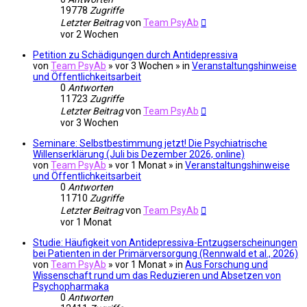
19778
Zugriffe
Letzter Beitrag
von
Team PsyAb
vor 2 Wochen
Petition zu Schädigungen durch Antidepressiva
von
Team PsyAb
»
vor 3 Wochen
» in
Veranstaltungshinweise
und Öffentlichkeitsarbeit
0
Antworten
11723
Zugriffe
Letzter Beitrag
von
Team PsyAb
vor 3 Wochen
Seminare: Selbstbestimmung jetzt! Die Psychiatrische
Willenserklärung (Juli bis Dezember 2026, online)
von
Team PsyAb
»
vor 1 Monat
» in
Veranstaltungshinweise
und Öffentlichkeitsarbeit
0
Antworten
11710
Zugriffe
Letzter Beitrag
von
Team PsyAb
vor 1 Monat
Studie: Häufigkeit von Antidepressiva-Entzugserscheinungen
bei Patienten in der Primärversorgung (Rennwald et al., 2026)
von
Team PsyAb
»
vor 1 Monat
» in
Aus Forschung und
Wissenschaft rund um das Reduzieren und Absetzen von
Psychopharmaka
0
Antworten