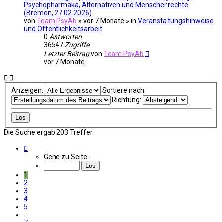
Psychopharmaka, Alternativen und Menschenrechte
(Bremen, 27.02.2026)
von
Team PsyAb
»
vor 7 Monate
» in
Veranstaltungshinweise
und Öffentlichkeitsarbeit
0
Antworten
36547
Zugriffe
Letzter Beitrag
von
Team PsyAb
vor 7 Monate
Anzeigen:
Sortiere nach:
Richtung:
Die Suche ergab 203 Treffer
Seite
1
Gehe zu Seite:
von
7
1
2
3
4
5
…