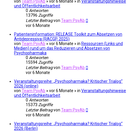
von
Team PsyAb
»
vor 6 Monate
» in
Veranstaltungshinweise
und Öffentlichkeitsarbeit
0
Antworten
13796
Zugriffe
Letzter Beitrag
von
Team PsyAb
vor 6 Monate
Patienteninformation: RELEASE Toolkit zum Absetzen von
Antidepressiva (RACGP, 2025)
von
Team PsyAb
»
vor 6 Monate
» in
Ressourcen (Links und
Medien) rund um das Reduzieren und Absetzen von
Psychopharmaka
0
Antworten
15594
Zugriffe
Letzter Beitrag
von
Team PsyAb
vor 6 Monate
Veranstaltungsreihe: „Psychopharmaka? Kritischer Trialog“
2026 (online)
von
Team PsyAb
»
vor 6 Monate
» in
Veranstaltungshinweise
und Öffentlichkeitsarbeit
0
Antworten
15373
Zugriffe
Letzter Beitrag
von
Team PsyAb
vor 6 Monate
Veranstaltungsreihe: „Psychopharmaka? Kritischer Trialog“
2026 (Berlin)