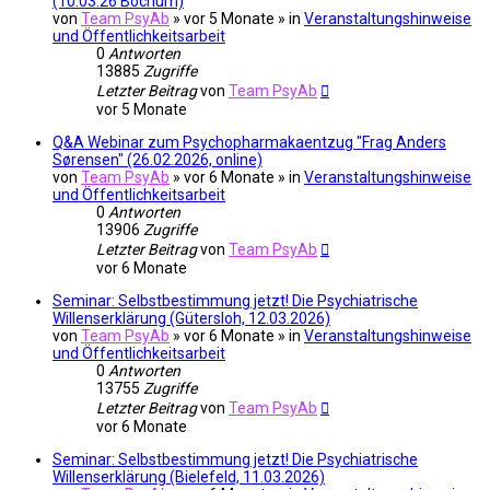
(10.03.26 Bochum)
von
Team PsyAb
»
vor 5 Monate
» in
Veranstaltungshinweise
und Öffentlichkeitsarbeit
0
Antworten
13885
Zugriffe
Letzter Beitrag
von
Team PsyAb
vor 5 Monate
Q&A Webinar zum Psychopharmakaentzug "Frag Anders
Sørensen" (26.02.2026, online)
von
Team PsyAb
»
vor 6 Monate
» in
Veranstaltungshinweise
und Öffentlichkeitsarbeit
0
Antworten
13906
Zugriffe
Letzter Beitrag
von
Team PsyAb
vor 6 Monate
Seminar: Selbstbestimmung jetzt! Die Psychiatrische
Willenserklärung (Gütersloh, 12.03.2026)
von
Team PsyAb
»
vor 6 Monate
» in
Veranstaltungshinweise
und Öffentlichkeitsarbeit
0
Antworten
13755
Zugriffe
Letzter Beitrag
von
Team PsyAb
vor 6 Monate
Seminar: Selbstbestimmung jetzt! Die Psychiatrische
Willenserklärung (Bielefeld, 11.03.2026)