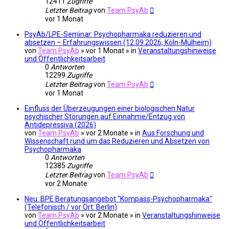
12411
Zugriffe
Letzter Beitrag
von
Team PsyAb
vor 1 Monat
PsyAb/LPE-Seminar: Psychopharmaka reduzieren und
absetzen – Erfahrungswissen (12.09.2026, Köln-Mülheim)
von
Team PsyAb
»
vor 1 Monat
» in
Veranstaltungshinweise
und Öffentlichkeitsarbeit
0
Antworten
12299
Zugriffe
Letzter Beitrag
von
Team PsyAb
vor 1 Monat
Einfluss der Überzeugungen einer biologischen Natur
psychischer Störungen auf Einnahme/Entzug von
Antidepressiva (2026)
von
Team PsyAb
»
vor 2 Monate
» in
Aus Forschung und
Wissenschaft rund um das Reduzieren und Absetzen von
Psychopharmaka
0
Antworten
12385
Zugriffe
Letzter Beitrag
von
Team PsyAb
vor 2 Monate
Neu: BPE Beratungsangebot "Kompass-Psychopharmaka"
(Telefonisch / vor Ort: Berlin)
von
Team PsyAb
»
vor 2 Monate
» in
Veranstaltungshinweise
und Öffentlichkeitsarbeit