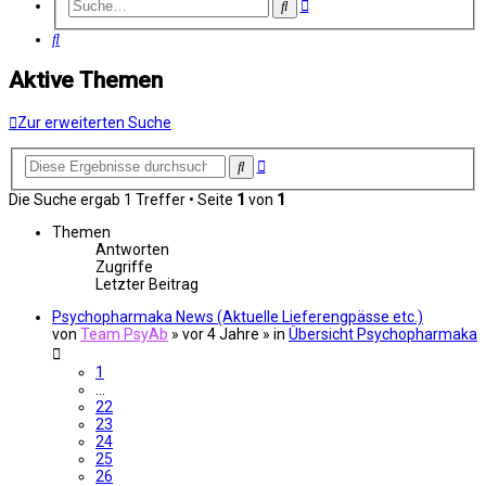
Erweiterte
Suche
Suche
Suche
Aktive Themen
Zur erweiterten Suche
Erweiterte
Suche
Suche
Die Suche ergab 1 Treffer • Seite
1
von
1
Themen
Antworten
Zugriffe
Letzter Beitrag
Psychopharmaka News (Aktuelle Lieferengpässe etc.)
von
Team PsyAb
»
vor 4 Jahre
» in
Übersicht Psychopharmaka
1
…
22
23
24
25
26