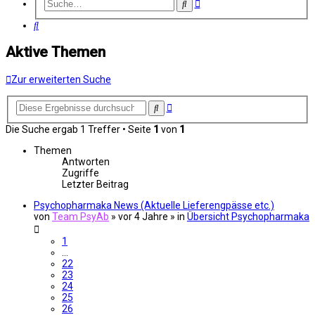
Erweiterte
Suche
Suche
Suche
Aktive Themen
Zur erweiterten Suche
Erweiterte
Suche
Suche
Die Suche ergab 1 Treffer • Seite
1
von
1
Themen
Antworten
Zugriffe
Letzter Beitrag
Psychopharmaka News (Aktuelle Lieferengpässe etc.)
von
Team PsyAb
»
vor 4 Jahre
» in
Übersicht Psychopharmaka
1
…
22
23
24
25
26