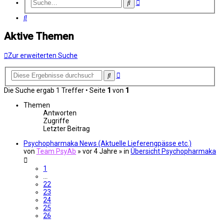
Erweiterte
Suche
Suche
Suche
Aktive Themen
Zur erweiterten Suche
Erweiterte
Suche
Suche
Die Suche ergab 1 Treffer • Seite
1
von
1
Themen
Antworten
Zugriffe
Letzter Beitrag
Psychopharmaka News (Aktuelle Lieferengpässe etc.)
von
Team PsyAb
»
vor 4 Jahre
» in
Übersicht Psychopharmaka
1
…
22
23
24
25
26