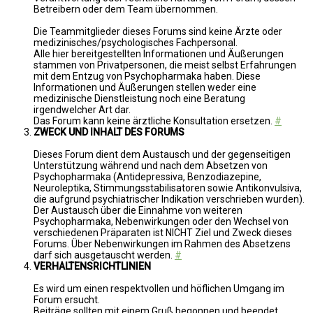
Betreibern oder dem Team übernommen.
Die Teammitglieder dieses Forums sind keine Ärzte oder
medizinisches/psychologisches Fachpersonal.
Alle hier bereitgestellten Informationen und Äußerungen
stammen von Privatpersonen, die meist selbst Erfahrungen
mit dem Entzug von Psychopharmaka haben. Diese
Informationen und Äußerungen stellen weder eine
medizinische Dienstleistung noch eine Beratung
irgendwelcher Art dar.
Das Forum kann keine ärztliche Konsultation ersetzen.
#
ZWECK UND INHALT DES FORUMS
Dieses Forum dient dem Austausch und der gegenseitigen
Unterstützung während und nach dem Absetzen von
Psychopharmaka (Antidepressiva, Benzodiazepine,
Neuroleptika, Stimmungsstabilisatoren sowie Antikonvulsiva,
die aufgrund psychiatrischer Indikation verschrieben wurden).
Der Austausch über die Einnahme von weiteren
Psychopharmaka, Nebenwirkungen oder den Wechsel von
verschiedenen Präparaten ist NICHT Ziel und Zweck dieses
Forums. Über Nebenwirkungen im Rahmen des Absetzens
darf sich ausgetauscht werden.
#
VERHALTENSRICHTLINIEN
Es wird um einen respektvollen und höflichen Umgang im
Forum ersucht.
Beiträge sollten mit einem Gruß begonnen und beendet