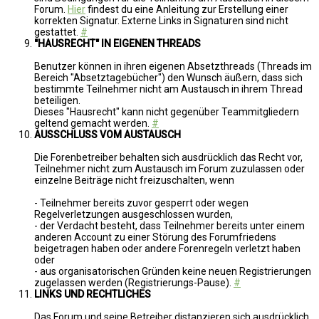
Forum.
Hier
findest du eine Anleitung zur Erstellung einer
korrekten Signatur. Externe Links in Signaturen sind nicht
gestattet.
#
"HAUSRECHT" IN EIGENEN THREADS
Benutzer können in ihren eigenen Absetzthreads (Threads im
Bereich "Absetztagebücher") den Wunsch äußern, dass sich
bestimmte Teilnehmer nicht am Austausch in ihrem Thread
beteiligen.
Dieses "Hausrecht" kann nicht gegenüber Teammitgliedern
geltend gemacht werden.
#
AUSSCHLUSS VOM AUSTAUSCH
Die Forenbetreiber behalten sich ausdrücklich das Recht vor,
Teilnehmer nicht zum Austausch im Forum zuzulassen oder
einzelne Beiträge nicht freizuschalten, wenn
- Teilnehmer bereits zuvor gesperrt oder wegen
Regelverletzungen ausgeschlossen wurden,
- der Verdacht besteht, dass Teilnehmer bereits unter einem
anderen Account zu einer Störung des Forumfriedens
beigetragen haben oder andere Forenregeln verletzt haben
oder
- aus organisatorischen Gründen keine neuen Registrierungen
zugelassen werden (Registrierungs-Pause).
#
LINKS UND RECHTLICHES
Das Forum und seine Betreiber distanzieren sich ausdrücklich