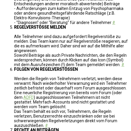
Entscheidungen anderer moralisch abwertende) Beiträge
- Aufforderungen zum kalten Entzug von Psychopharmaka
oder andere gesundheitsgefährdende Ratschläge (z.B.
Elektro-Konvulsions-Therapie)
- "Diagnosen" oder "Beratung" für andere Teilnehmer
#
REGELVERSTÖSSE MELDEN
Alle Teilnehmer sind dazu aufgefordert Regelverstöße zu
melden. Das Team kann nur auf Regelverstöße reagieren, auf
die es aufmerksam wird. Daher sind wir auf die Mithilfe aller
angewiesen.
Sowohl Beiträge als auch Private Nachrichten, die den Regeln
widersprechen, können durch Klicken auf das Icon (Symbol)
mit dem Ausrufezeichen (!) dem Team gemeldet werden.
#
FOLGEN VON REGELVERSTÖSSEN
Werden die Regeln von Teilnehmern verletzt, werden diese
verwarnt. Nach wiederholter Verwarnung wird ein Teilnehmer
zeitlich befristet oder dauerhaft vom Forum ausgeschlossen.
Eine neuerliche Registrierung von bereits vom Forum (oder
dem
ADFD
) ausgeschlossenen Teilnehmern ist nicht
gestattet. Mehrfach-Accounts sind nicht gestattet und
werden vom Team gelöscht.
Das Team behält es sich vor, Teilnehmern, die Regeln
verletzen, Benutzerrechte einzuschränken oder sie bei
schwerwiegenden Regelverletzungen direkt vom Forum
auszuschließen.
#
RECHTE AN BEITRÄGEN