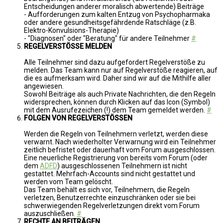
Entscheidungen anderer moralisch abwertende) Beiträge
- Aufforderungen zum kalten Entzug von Psychopharmaka
oder andere gesundheitsgefährdende Ratschläge (z.B.
Elektro-Konvulsions-Therapie)
- "Diagnosen" oder "Beratung" für andere Teilnehmer
#
REGELVERSTÖSSE MELDEN
Alle Teilnehmer sind dazu aufgefordert Regelverstöße zu
melden. Das Team kann nur auf Regelverstöße reagieren, auf
die es aufmerksam wird. Daher sind wir auf die Mithilfe aller
angewiesen.
Sowohl Beiträge als auch Private Nachrichten, die den Regeln
widersprechen, können durch Klicken auf das Icon (Symbol)
mit dem Ausrufezeichen (!) dem Team gemeldet werden.
#
FOLGEN VON REGELVERSTÖSSEN
Werden die Regeln von Teilnehmern verletzt, werden diese
verwarnt. Nach wiederholter Verwarnung wird ein Teilnehmer
zeitlich befristet oder dauerhaft vom Forum ausgeschlossen.
Eine neuerliche Registrierung von bereits vom Forum (oder
dem
ADFD
) ausgeschlossenen Teilnehmern ist nicht
gestattet. Mehrfach-Accounts sind nicht gestattet und
werden vom Team gelöscht.
Das Team behält es sich vor, Teilnehmern, die Regeln
verletzen, Benutzerrechte einzuschränken oder sie bei
schwerwiegenden Regelverletzungen direkt vom Forum
auszuschließen.
#
RECHTE AN BEITRÄGEN