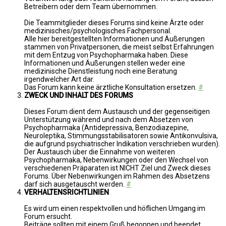
Betreibern oder dem Team übernommen.
Die Teammitglieder dieses Forums sind keine Ärzte oder
medizinisches/psychologisches Fachpersonal.
Alle hier bereitgestellten Informationen und Äußerungen
stammen von Privatpersonen, die meist selbst Erfahrungen
mit dem Entzug von Psychopharmaka haben. Diese
Informationen und Äußerungen stellen weder eine
medizinische Dienstleistung noch eine Beratung
irgendwelcher Art dar.
Das Forum kann keine ärztliche Konsultation ersetzen.
#
ZWECK UND INHALT DES FORUMS
Dieses Forum dient dem Austausch und der gegenseitigen
Unterstützung während und nach dem Absetzen von
Psychopharmaka (Antidepressiva, Benzodiazepine,
Neuroleptika, Stimmungsstabilisatoren sowie Antikonvulsiva,
die aufgrund psychiatrischer Indikation verschrieben wurden).
Der Austausch über die Einnahme von weiteren
Psychopharmaka, Nebenwirkungen oder den Wechsel von
verschiedenen Präparaten ist NICHT Ziel und Zweck dieses
Forums. Über Nebenwirkungen im Rahmen des Absetzens
darf sich ausgetauscht werden.
#
VERHALTENSRICHTLINIEN
Es wird um einen respektvollen und höflichen Umgang im
Forum ersucht.
Beiträge sollten mit einem Gruß begonnen und beendet