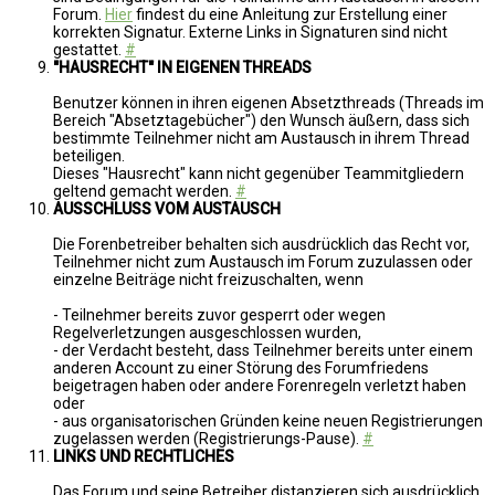
Forum.
Hier
findest du eine Anleitung zur Erstellung einer
korrekten Signatur. Externe Links in Signaturen sind nicht
gestattet.
#
"HAUSRECHT" IN EIGENEN THREADS
Benutzer können in ihren eigenen Absetzthreads (Threads im
Bereich "Absetztagebücher") den Wunsch äußern, dass sich
bestimmte Teilnehmer nicht am Austausch in ihrem Thread
beteiligen.
Dieses "Hausrecht" kann nicht gegenüber Teammitgliedern
geltend gemacht werden.
#
AUSSCHLUSS VOM AUSTAUSCH
Die Forenbetreiber behalten sich ausdrücklich das Recht vor,
Teilnehmer nicht zum Austausch im Forum zuzulassen oder
einzelne Beiträge nicht freizuschalten, wenn
- Teilnehmer bereits zuvor gesperrt oder wegen
Regelverletzungen ausgeschlossen wurden,
- der Verdacht besteht, dass Teilnehmer bereits unter einem
anderen Account zu einer Störung des Forumfriedens
beigetragen haben oder andere Forenregeln verletzt haben
oder
- aus organisatorischen Gründen keine neuen Registrierungen
zugelassen werden (Registrierungs-Pause).
#
LINKS UND RECHTLICHES
Das Forum und seine Betreiber distanzieren sich ausdrücklich