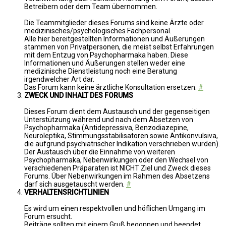
Betreibern oder dem Team übernommen.
Die Teammitglieder dieses Forums sind keine Ärzte oder
medizinisches/psychologisches Fachpersonal.
Alle hier bereitgestellten Informationen und Äußerungen
stammen von Privatpersonen, die meist selbst Erfahrungen
mit dem Entzug von Psychopharmaka haben. Diese
Informationen und Äußerungen stellen weder eine
medizinische Dienstleistung noch eine Beratung
irgendwelcher Art dar.
Das Forum kann keine ärztliche Konsultation ersetzen.
#
ZWECK UND INHALT DES FORUMS
Dieses Forum dient dem Austausch und der gegenseitigen
Unterstützung während und nach dem Absetzen von
Psychopharmaka (Antidepressiva, Benzodiazepine,
Neuroleptika, Stimmungsstabilisatoren sowie Antikonvulsiva,
die aufgrund psychiatrischer Indikation verschrieben wurden).
Der Austausch über die Einnahme von weiteren
Psychopharmaka, Nebenwirkungen oder den Wechsel von
verschiedenen Präparaten ist NICHT Ziel und Zweck dieses
Forums. Über Nebenwirkungen im Rahmen des Absetzens
darf sich ausgetauscht werden.
#
VERHALTENSRICHTLINIEN
Es wird um einen respektvollen und höflichen Umgang im
Forum ersucht.
Beiträge sollten mit einem Gruß begonnen und beendet