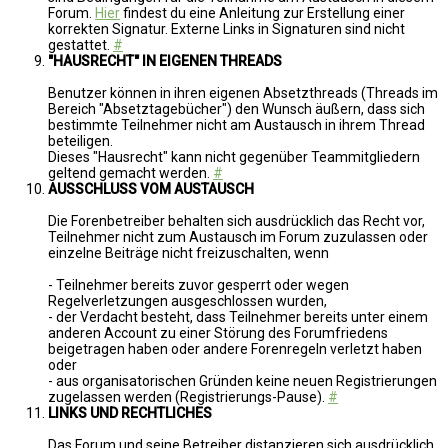
Forum.
Hier
findest du eine Anleitung zur Erstellung einer
korrekten Signatur. Externe Links in Signaturen sind nicht
gestattet.
#
"HAUSRECHT" IN EIGENEN THREADS
Benutzer können in ihren eigenen Absetzthreads (Threads im
Bereich "Absetztagebücher") den Wunsch äußern, dass sich
bestimmte Teilnehmer nicht am Austausch in ihrem Thread
beteiligen.
Dieses "Hausrecht" kann nicht gegenüber Teammitgliedern
geltend gemacht werden.
#
AUSSCHLUSS VOM AUSTAUSCH
Die Forenbetreiber behalten sich ausdrücklich das Recht vor,
Teilnehmer nicht zum Austausch im Forum zuzulassen oder
einzelne Beiträge nicht freizuschalten, wenn
- Teilnehmer bereits zuvor gesperrt oder wegen
Regelverletzungen ausgeschlossen wurden,
- der Verdacht besteht, dass Teilnehmer bereits unter einem
anderen Account zu einer Störung des Forumfriedens
beigetragen haben oder andere Forenregeln verletzt haben
oder
- aus organisatorischen Gründen keine neuen Registrierungen
zugelassen werden (Registrierungs-Pause).
#
LINKS UND RECHTLICHES
Das Forum und seine Betreiber distanzieren sich ausdrücklich