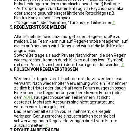
Entscheidungen anderer moralisch abwertende) Beiträge
- Aufforderungen zum kalten Entzug von Psychopharmaka
oder andere gesundheitsgefährdende Ratschläge (z.B.
Elektro-Konvulsions-Therapie)
- "Diagnosen" oder "Beratung" für andere Teilnehmer
#
REGELVERSTÖSSE MELDEN
Alle Teilnehmer sind dazu aufgefordert Regelverstöße zu
melden. Das Team kann nur auf Regelverstöße reagieren, auf
die es aufmerksam wird. Daher sind wir auf die Mithilfe aller
angewiesen.
Sowohl Beiträge als auch Private Nachrichten, die den Regeln
widersprechen, können durch Klicken auf das Icon (Symbol)
mit dem Ausrufezeichen (!) dem Team gemeldet werden.
#
FOLGEN VON REGELVERSTÖSSEN
Werden die Regeln von Teilnehmern verletzt, werden diese
verwarnt. Nach wiederholter Verwarnung wird ein Teilnehmer
zeitlich befristet oder dauerhaft vom Forum ausgeschlossen.
Eine neuerliche Registrierung von bereits vom Forum (oder
dem
ADFD
) ausgeschlossenen Teilnehmern ist nicht
gestattet. Mehrfach-Accounts sind nicht gestattet und
werden vom Team gelöscht.
Das Team behält es sich vor, Teilnehmern, die Regeln
verletzen, Benutzerrechte einzuschränken oder sie bei
schwerwiegenden Regelverletzungen direkt vom Forum
auszuschließen.
#
RECHTE AN BEITRÄGEN