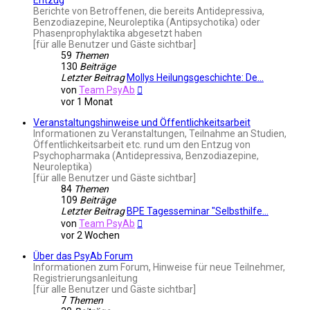
Berichte von Betroffenen, die bereits Antidepressiva,
Benzodiazepine, Neuroleptika (Antipsychotika) oder
Phasenprophylaktika abgesetzt haben
[für alle Benutzer und Gäste sichtbar]
59
Themen
130
Beiträge
Letzter Beitrag
Mollys Heilungsgeschichte: De…
Neuester
von
Team PsyAb
Beitrag
vor 1 Monat
Veranstaltungshinweise und Öffentlichkeitsarbeit
Informationen zu Veranstaltungen, Teilnahme an Studien,
Öffentlichkeitsarbeit etc. rund um den Entzug von
Psychopharmaka (Antidepressiva, Benzodiazepine,
Neuroleptika)
[für alle Benutzer und Gäste sichtbar]
84
Themen
109
Beiträge
Letzter Beitrag
BPE Tagesseminar "Selbsthilfe…
Neuester
von
Team PsyAb
Beitrag
vor 2 Wochen
Über das PsyAb Forum
Informationen zum Forum, Hinweise für neue Teilnehmer,
Registrierungsanleitung
[für alle Benutzer und Gäste sichtbar]
7
Themen