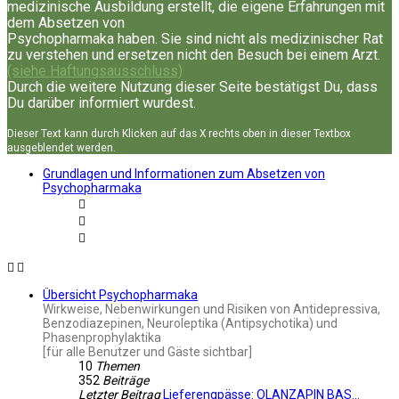
medizinische Ausbildung erstellt, die eigene Erfahrungen mit
dem Absetzen von
Psychopharmaka haben. Sie sind nicht als medizinischer Rat
zu verstehen und ersetzen nicht den Besuch bei einem Arzt.
(siehe Haftungsausschluss)
Durch die weitere Nutzung dieser Seite bestätigst Du, dass
Du darüber informiert wurdest.
Dieser Text kann durch Klicken auf das X rechts oben in dieser Textbox
ausgeblendet werden.
Grundlagen und Informationen zum Absetzen von
Psychopharmaka
Übersicht Psychopharmaka
Wirkweise, Nebenwirkungen und Risiken von Antidepressiva,
Benzodiazepinen, Neuroleptika (Antipsychotika) und
Phasenprophylaktika
[für alle Benutzer und Gäste sichtbar]
10
Themen
352
Beiträge
Letzter Beitrag
Lieferengpässe: OLANZAPIN BAS…