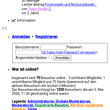
30
Beiträge
Letzter Beitrag
Forenregeln und Nutzungsbedin…
Neuester
von
Team PsyAb
Beitrag
vor 2 Jahre
Information
Anmelden
•
Registrieren
Benutzername:
Passwort:
Ich habe mein Passwort vergessen
|
Angemeldet bleiben
Wer ist online?
Insgesamt sind
79
Besucher online :: 3 sichtbare Mitglieder, 1
unsichtbares Mitglied und 75 Gäste (basierend auf den
aktiven Besuchern der letzten 5 Minuten)
Der Besucherrekord liegt bei
1303
Besuchern, die am 5. Mai
2026, 11:20 gleichzeitig online waren.
Legende:
Administratoren
,
Globale Moderatoren
,
Moderatoren
,
Registrierte Benutzer
,
Kürzlich registrierte
Benutzer
,
Gäste