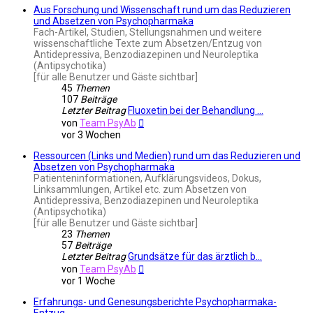
Aus Forschung und Wissenschaft rund um das Reduzieren
und Absetzen von Psychopharmaka
Fach-Artikel, Studien, Stellungsnahmen und weitere
wissenschaftliche Texte zum Absetzen/Entzug von
Antidepressiva, Benzodiazepinen und Neuroleptika
(Antipsychotika)
[für alle Benutzer und Gäste sichtbar]
45
Themen
107
Beiträge
Letzter Beitrag
Fluoxetin bei der Behandlung …
Neuester
von
Team PsyAb
Beitrag
vor 3 Wochen
Ressourcen (Links und Medien) rund um das Reduzieren und
Absetzen von Psychopharmaka
Patienteninformationen, Aufklärungsvideos, Dokus,
Linksammlungen, Artikel etc. zum Absetzen von
Antidepressiva, Benzodiazepinen und Neuroleptika
(Antipsychotika)
[für alle Benutzer und Gäste sichtbar]
23
Themen
57
Beiträge
Letzter Beitrag
Grundsätze für das ärztlich b…
Neuester
von
Team PsyAb
Beitrag
vor 1 Woche
Erfahrungs- und Genesungsberichte Psychopharmaka-
Entzug