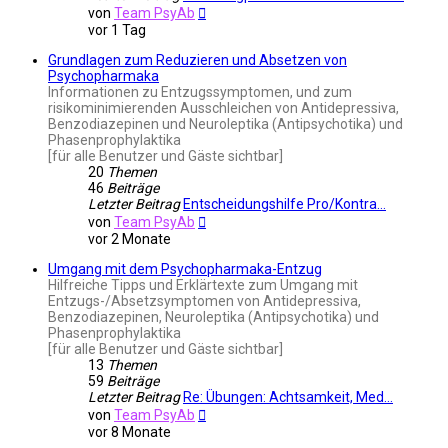
Neuester
von
Team PsyAb
Beitrag
vor 1 Tag
Grundlagen zum Reduzieren und Absetzen von
Psychopharmaka
Informationen zu Entzugssymptomen, und zum
risikominimierenden Ausschleichen von Antidepressiva,
Benzodiazepinen und Neuroleptika (Antipsychotika) und
Phasenprophylaktika
[für alle Benutzer und Gäste sichtbar]
20
Themen
46
Beiträge
Letzter Beitrag
Entscheidungshilfe Pro/Kontra…
Neuester
von
Team PsyAb
Beitrag
vor 2 Monate
Umgang mit dem Psychopharmaka-Entzug
Hilfreiche Tipps und Erklärtexte zum Umgang mit
Entzugs-/Absetzsymptomen von Antidepressiva,
Benzodiazepinen, Neuroleptika (Antipsychotika) und
Phasenprophylaktika
[für alle Benutzer und Gäste sichtbar]
13
Themen
59
Beiträge
Letzter Beitrag
Re: Übungen: Achtsamkeit, Med…
Neuester
von
Team PsyAb
Beitrag
vor 8 Monate