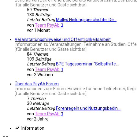
[für alle Benutzer und Gäste sichtbar]
59
Themen
130
Beiträge
Letzter Beitrag
Mollys Heilungsgeschichte: De…
Neuester
von
Team PsyAb
Beitrag
vor 1 Monat
Veranstaltungshinweise und Öffentlichkeitsarbeit
Informationen zu Veranstaltungen, Teilnahme an Studien, Öffe
[für alle Benutzer und Gäste sichtbar]
84
Themen
109
Beiträge
Letzter Beitrag
BPE Tagesseminar "Selbsthilfe…
Neuester
von
Team PsyAb
Beitrag
vor 2 Wochen
Über das PsyAb Forum
Informationen zum Forum, Hinweise für neue Teilnehmer, Regis
[für alle Benutzer und Gäste sichtbar]
7
Themen
30
Beiträge
Letzter Beitrag
Forenregeln und Nutzungsbedin…
Neuester
von
Team PsyAb
Beitrag
vor 2 Jahre
Information