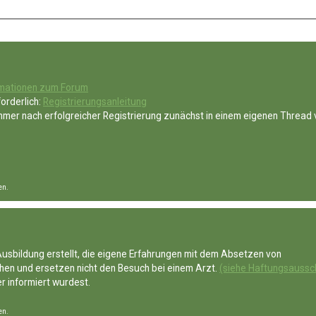
rmationen zum Forum
orderlich:
Registrierungsanleitung
mer nach erfolgreicher Registrierung zunächst in einem eigenen Thread 
en.
usbildung erstellt, die eigene Erfahrungen mit dem Absetzen von
ehen und ersetzen nicht den Besuch bei einem Arzt.
(siehe Haftungsaussc
r informiert wurdest.
en.