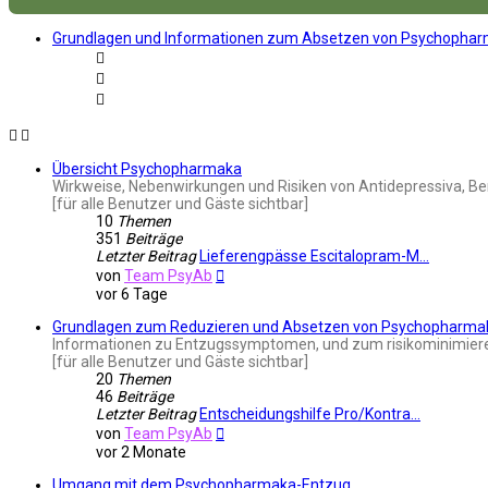
Grundlagen und Informationen zum Absetzen von Psychopha
Übersicht Psychopharmaka
Wirkweise, Nebenwirkungen und Risiken von Antidepressiva, Be
[für alle Benutzer und Gäste sichtbar]
10
Themen
351
Beiträge
Letzter Beitrag
Lieferengpässe Escitalopram-M…
Neuester
von
Team PsyAb
Beitrag
vor 6 Tage
Grundlagen zum Reduzieren und Absetzen von Psychopharma
Informationen zu Entzugssymptomen, und zum risikominimieren
[für alle Benutzer und Gäste sichtbar]
20
Themen
46
Beiträge
Letzter Beitrag
Entscheidungshilfe Pro/Kontra…
Neuester
von
Team PsyAb
Beitrag
vor 2 Monate
Umgang mit dem Psychopharmaka-Entzug