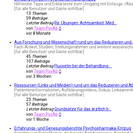
Hilfreiche Tipps und Erklärtexte zum Umgang mit Entzugs-/Ab
[für alle Benutzer und Gäste sichtbar]
13
Themen
59
Beiträge
Letzter Beitrag
Re: Übungen: Achtsamkeit, Med…
Neuester
von
Team PsyAb
Beitrag
vor 8 Monate
Aus Forschung und Wissenschaft rund um das Reduzieren un
Fach-Artikel, Studien, Stellungsnahmen und weitere wissensch
[für alle Benutzer und Gäste sichtbar]
45
Themen
107
Beiträge
Letzter Beitrag
Fluoxetin bei der Behandlung …
Neuester
von
Team PsyAb
Beitrag
vor 3 Wochen
Ressourcen (Links und Medien) rund um das Reduzieren und 
Patienteninformationen, Aufklärungsvideos, Dokus, Linksammlu
[für alle Benutzer und Gäste sichtbar]
23
Themen
57
Beiträge
Letzter Beitrag
Grundsätze für das ärztlich b…
Neuester
von
Team PsyAb
Beitrag
vor 1 Woche
Erfahrungs- und Genesungsberichte Psychopharmaka-Entzug
Berichte von Betroffenen, die bereits Antidepressiva, Benzodi