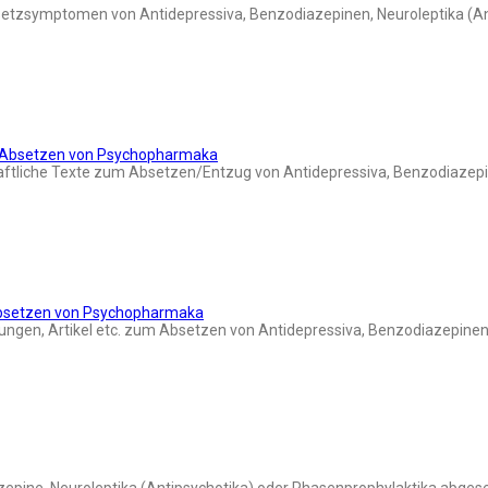
setzsymptomen von Antidepressiva, Benzodiazepinen, Neuroleptika (An
d Absetzen von Psychopharmaka
aftliche Texte zum Absetzen/Entzug von Antidepressiva, Benzodiazepi
Absetzen von Psychopharmaka
ngen, Artikel etc. zum Absetzen von Antidepressiva, Benzodiazepinen 
azepine, Neuroleptika (Antipsychotika) oder Phasenprophylaktika abges