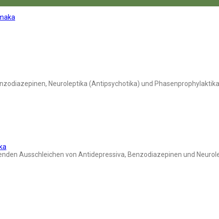
rmaka
nzodiazepinen, Neuroleptika (Antipsychotika) und Phasenprophylaktik
ka
den Ausschleichen von Antidepressiva, Benzodiazepinen und Neurolep