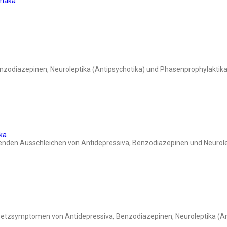
rmaka
nzodiazepinen, Neuroleptika (Antipsychotika) und Phasenprophylaktik
ka
den Ausschleichen von Antidepressiva, Benzodiazepinen und Neurolep
setzsymptomen von Antidepressiva, Benzodiazepinen, Neuroleptika (An