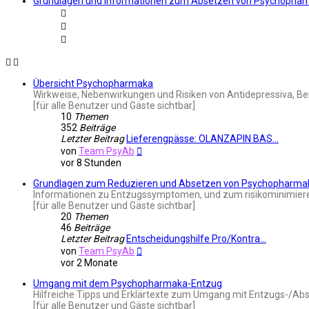
Grundlagen und Informationen zum Absetzen von Psychopha
Übersicht Psychopharmaka
Wirkweise, Nebenwirkungen und Risiken von Antidepressiva, Be
[für alle Benutzer und Gäste sichtbar]
10
Themen
352
Beiträge
Letzter Beitrag
Lieferengpässe: OLANZAPIN BAS…
Neuester
von
Team PsyAb
Beitrag
vor 8 Stunden
Grundlagen zum Reduzieren und Absetzen von Psychopharma
Informationen zu Entzugssymptomen, und zum risikominimieren
[für alle Benutzer und Gäste sichtbar]
20
Themen
46
Beiträge
Letzter Beitrag
Entscheidungshilfe Pro/Kontra…
Neuester
von
Team PsyAb
Beitrag
vor 2 Monate
Umgang mit dem Psychopharmaka-Entzug
Hilfreiche Tipps und Erklärtexte zum Umgang mit Entzugs-/Ab
[für alle Benutzer und Gäste sichtbar]