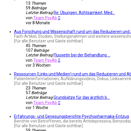
13
Themen
59
Beiträge
Letzter Beitrag
Re: Übungen: Achtsamkeit, Med…
Neuester
von
Team PsyAb
Beitrag
vor 8 Monate
Aus Forschung und Wissenschaft rund um das Reduzieren un
Fach-Artikel, Studien, Stellungsnahmen und weitere wissensch
[für alle Benutzer und Gäste sichtbar]
45
Themen
107
Beiträge
Letzter Beitrag
Fluoxetin bei der Behandlung …
Neuester
von
Team PsyAb
Beitrag
vor 3 Wochen
Ressourcen (Links und Medien) rund um das Reduzieren und 
Patienteninformationen, Aufklärungsvideos, Dokus, Linksammlu
[für alle Benutzer und Gäste sichtbar]
23
Themen
57
Beiträge
Letzter Beitrag
Grundsätze für das ärztlich b…
Neuester
von
Team PsyAb
Beitrag
vor 1 Woche
Erfahrungs- und Genesungsberichte Psychopharmaka-Entzug
Berichte von Betroffenen, die bereits Antidepressiva, Benzodi
[für alle Benutzer und Gäste sichtbar]
59
Themen