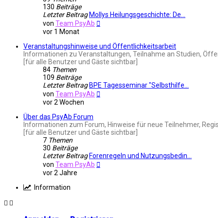
130
Beiträge
Letzter Beitrag
Mollys Heilungsgeschichte: De…
Neuester
von
Team PsyAb
Beitrag
vor 1 Monat
Veranstaltungshinweise und Öffentlichkeitsarbeit
Informationen zu Veranstaltungen, Teilnahme an Studien, Öffe
[für alle Benutzer und Gäste sichtbar]
84
Themen
109
Beiträge
Letzter Beitrag
BPE Tagesseminar "Selbsthilfe…
Neuester
von
Team PsyAb
Beitrag
vor 2 Wochen
Über das PsyAb Forum
Informationen zum Forum, Hinweise für neue Teilnehmer, Regis
[für alle Benutzer und Gäste sichtbar]
7
Themen
30
Beiträge
Letzter Beitrag
Forenregeln und Nutzungsbedin…
Neuester
von
Team PsyAb
Beitrag
vor 2 Jahre
Information