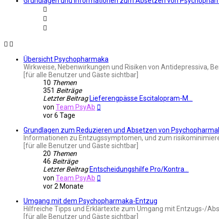
Grundlagen und Informationen zum Absetzen von Psychopha
Übersicht Psychopharmaka
Wirkweise, Nebenwirkungen und Risiken von Antidepressiva, Be
[für alle Benutzer und Gäste sichtbar]
10
Themen
351
Beiträge
Letzter Beitrag
Lieferengpässe Escitalopram-M…
Neuester
von
Team PsyAb
Beitrag
vor 6 Tage
Grundlagen zum Reduzieren und Absetzen von Psychopharma
Informationen zu Entzugssymptomen, und zum risikominimieren
[für alle Benutzer und Gäste sichtbar]
20
Themen
46
Beiträge
Letzter Beitrag
Entscheidungshilfe Pro/Kontra…
Neuester
von
Team PsyAb
Beitrag
vor 2 Monate
Umgang mit dem Psychopharmaka-Entzug
Hilfreiche Tipps und Erklärtexte zum Umgang mit Entzugs-/Ab
[für alle Benutzer und Gäste sichtbar]