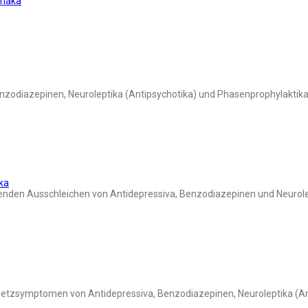
rmaka
nzodiazepinen, Neuroleptika (Antipsychotika) und Phasenprophylaktik
ka
den Ausschleichen von Antidepressiva, Benzodiazepinen und Neurolep
setzsymptomen von Antidepressiva, Benzodiazepinen, Neuroleptika (An