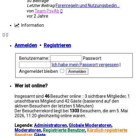
30
Beiträge
Letzter Beitrag
Forenregeln und Nutzungsbedin…
Neuester
von
Team PsyAb
Beitrag
vor 2 Jahre
Information
Anmelden
•
Registrieren
Benutzername:
Passwort:
Ich habe mein Passwort vergessen
|
Angemeldet bleiben
Wer ist online?
Insgesamt sind
46
Besucher online :: 3 sichtbare Mitglieder, 1
unsichtbares Mitglied und 42 Gäste (basierend auf den
aktiven Besuchern der letzten 5 Minuten)
Der Besucherrekord liegt bei
1303
Besuchern, die am 5. Mai
2026, 11:20 gleichzeitig online waren.
Legende:
Administratoren
,
Globale Moderatoren
,
Moderatoren
,
Registrierte Benutzer
,
Kürzlich registrierte
Benutzer
,
Gäste