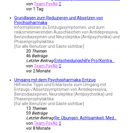
Neuester
von
Team PsyAb
Beitrag
vor 1 Tag
Grundlagen zum Reduzieren und Absetzen von
Psychopharmaka
Informationen zu Entzugssymptomen, und zum
risikominimierenden Ausschleichen von Antidepressiva,
Benzodiazepinen und Neuroleptika (Antipsychotika) und
Phasenprophylaktika
[für alle Benutzer und Gäste sichtbar]
20
Themen
46
Beiträge
Letzter Beitrag
Entscheidungshilfe Pro/Kontra…
Neuester
von
Team PsyAb
Beitrag
vor 2 Monate
Umgang mit dem Psychopharmaka-Entzug
Hilfreiche Tipps und Erklärtexte zum Umgang mit
Entzugs-/Absetzsymptomen von Antidepressiva,
Benzodiazepinen, Neuroleptika (Antipsychotika) und
Phasenprophylaktika
[für alle Benutzer und Gäste sichtbar]
13
Themen
59
Beiträge
Letzter Beitrag
Re: Übungen: Achtsamkeit, Med…
Neuester
von
Team PsyAb
Beitrag
vor 8 Monate