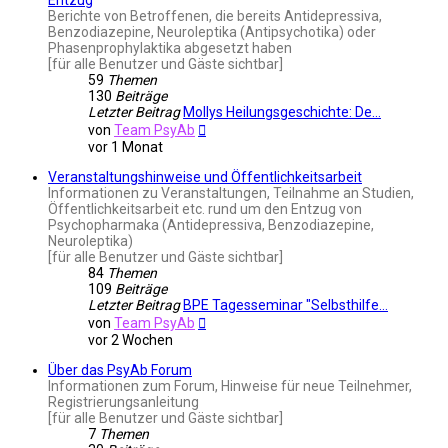
Berichte von Betroffenen, die bereits Antidepressiva,
Benzodiazepine, Neuroleptika (Antipsychotika) oder
Phasenprophylaktika abgesetzt haben
[für alle Benutzer und Gäste sichtbar]
59
Themen
130
Beiträge
Letzter Beitrag
Mollys Heilungsgeschichte: De…
Neuester
von
Team PsyAb
Beitrag
vor 1 Monat
Veranstaltungshinweise und Öffentlichkeitsarbeit
Informationen zu Veranstaltungen, Teilnahme an Studien,
Öffentlichkeitsarbeit etc. rund um den Entzug von
Psychopharmaka (Antidepressiva, Benzodiazepine,
Neuroleptika)
[für alle Benutzer und Gäste sichtbar]
84
Themen
109
Beiträge
Letzter Beitrag
BPE Tagesseminar "Selbsthilfe…
Neuester
von
Team PsyAb
Beitrag
vor 2 Wochen
Über das PsyAb Forum
Informationen zum Forum, Hinweise für neue Teilnehmer,
Registrierungsanleitung
[für alle Benutzer und Gäste sichtbar]
7
Themen