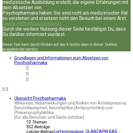
medizinische Ausbildung erstellt, die eigene Erfahrungen mit
dem Absetzen von
Psychopharmaka haben. Sie sind nicht als medizinischer Rat
zu verstehen und ersetzen nicht den Besuch bei einem Arzt.
(siehe Haftungsausschluss)
Durch die weitere Nutzung dieser Seite bestätigst Du, dass
Du darüber informiert wurdest.
Dieser Text kann durch Klicken auf das X rechts oben in dieser Textbox
ausgeblendet werden.
Grundlagen und Informationen zum Absetzen von
Psychopharmaka
Übersicht Psychopharmaka
Wirkweise, Nebenwirkungen und Risiken von Antidepressiva,
Benzodiazepinen, Neuroleptika (Antipsychotika) und
Phasenprophylaktika
[für alle Benutzer und Gäste sichtbar]
10
Themen
352
Beiträge
Letzter Beitrag
Lieferengpässe: OLANZAPIN BAS…