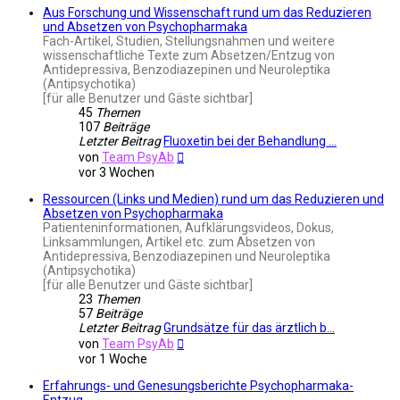
Aus Forschung und Wissenschaft rund um das Reduzieren
und Absetzen von Psychopharmaka
Fach-Artikel, Studien, Stellungsnahmen und weitere
wissenschaftliche Texte zum Absetzen/Entzug von
Antidepressiva, Benzodiazepinen und Neuroleptika
(Antipsychotika)
[für alle Benutzer und Gäste sichtbar]
45
Themen
107
Beiträge
Letzter Beitrag
Fluoxetin bei der Behandlung …
Neuester
von
Team PsyAb
Beitrag
vor 3 Wochen
Ressourcen (Links und Medien) rund um das Reduzieren und
Absetzen von Psychopharmaka
Patienteninformationen, Aufklärungsvideos, Dokus,
Linksammlungen, Artikel etc. zum Absetzen von
Antidepressiva, Benzodiazepinen und Neuroleptika
(Antipsychotika)
[für alle Benutzer und Gäste sichtbar]
23
Themen
57
Beiträge
Letzter Beitrag
Grundsätze für das ärztlich b…
Neuester
von
Team PsyAb
Beitrag
vor 1 Woche
Erfahrungs- und Genesungsberichte Psychopharmaka-
Entzug