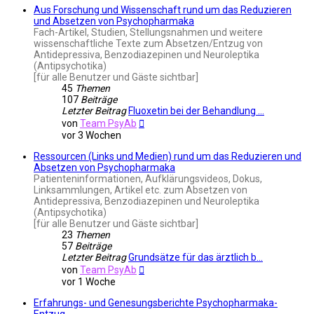
Aus Forschung und Wissenschaft rund um das Reduzieren
und Absetzen von Psychopharmaka
Fach-Artikel, Studien, Stellungsnahmen und weitere
wissenschaftliche Texte zum Absetzen/Entzug von
Antidepressiva, Benzodiazepinen und Neuroleptika
(Antipsychotika)
[für alle Benutzer und Gäste sichtbar]
45
Themen
107
Beiträge
Letzter Beitrag
Fluoxetin bei der Behandlung …
Neuester
von
Team PsyAb
Beitrag
vor 3 Wochen
Ressourcen (Links und Medien) rund um das Reduzieren und
Absetzen von Psychopharmaka
Patienteninformationen, Aufklärungsvideos, Dokus,
Linksammlungen, Artikel etc. zum Absetzen von
Antidepressiva, Benzodiazepinen und Neuroleptika
(Antipsychotika)
[für alle Benutzer und Gäste sichtbar]
23
Themen
57
Beiträge
Letzter Beitrag
Grundsätze für das ärztlich b…
Neuester
von
Team PsyAb
Beitrag
vor 1 Woche
Erfahrungs- und Genesungsberichte Psychopharmaka-
Entzug