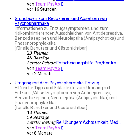
Neuester
von
Team PsyAb
Beitrag
vor 16 Stunden
Grundlagen zum Reduzieren und Absetzen von
Psychopharmaka
Informationen zu Entzugssymptomen, und zum
risikominimierenden Ausschleichen von Antidepressiva,
Benzodiazepinen und Neuroleptika (Antipsychotika) und
Phasenprophylaktika
[für alle Benutzer und Gäste sichtbar]
20
Themen
46
Beiträge
Letzter Beitrag
Entscheidungshilfe Pro/Kontra…
Neuester
von
Team PsyAb
Beitrag
vor 2 Monate
Umgang mit dem Psychopharmaka-Entzug
Hilfreiche Tipps und Erklärtexte zum Umgang mit
Entzugs-/Absetzsymptomen von Antidepressiva,
Benzodiazepinen, Neuroleptika (Antipsychotika) und
Phasenprophylaktika
[für alle Benutzer und Gäste sichtbar]
13
Themen
59
Beiträge
Letzter Beitrag
Re: Übungen: Achtsamkeit, Med…
Neuester
von
Team PsyAb
Beitrag
vor 8 Monate