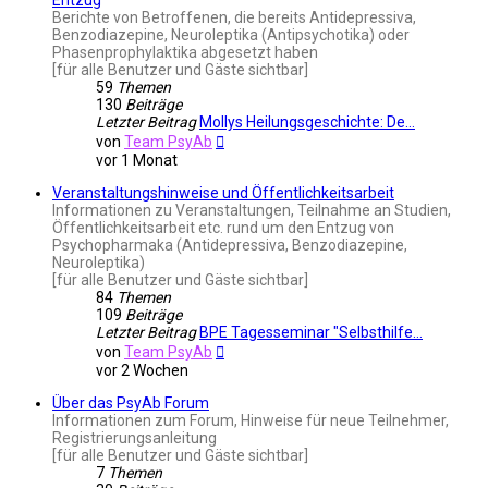
Berichte von Betroffenen, die bereits Antidepressiva,
Benzodiazepine, Neuroleptika (Antipsychotika) oder
Phasenprophylaktika abgesetzt haben
[für alle Benutzer und Gäste sichtbar]
59
Themen
130
Beiträge
Letzter Beitrag
Mollys Heilungsgeschichte: De…
Neuester
von
Team PsyAb
Beitrag
vor 1 Monat
Veranstaltungshinweise und Öffentlichkeitsarbeit
Informationen zu Veranstaltungen, Teilnahme an Studien,
Öffentlichkeitsarbeit etc. rund um den Entzug von
Psychopharmaka (Antidepressiva, Benzodiazepine,
Neuroleptika)
[für alle Benutzer und Gäste sichtbar]
84
Themen
109
Beiträge
Letzter Beitrag
BPE Tagesseminar "Selbsthilfe…
Neuester
von
Team PsyAb
Beitrag
vor 2 Wochen
Über das PsyAb Forum
Informationen zum Forum, Hinweise für neue Teilnehmer,
Registrierungsanleitung
[für alle Benutzer und Gäste sichtbar]
7
Themen