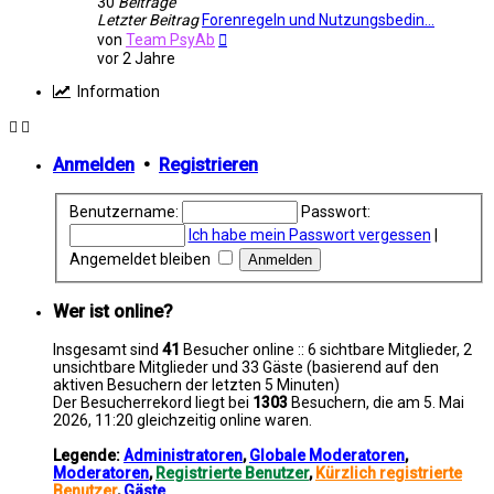
30
Beiträge
Letzter Beitrag
Forenregeln und Nutzungsbedin…
Neuester
von
Team PsyAb
Beitrag
vor 2 Jahre
Information
Anmelden
•
Registrieren
Benutzername:
Passwort:
Ich habe mein Passwort vergessen
|
Angemeldet bleiben
Wer ist online?
Insgesamt sind
41
Besucher online :: 6 sichtbare Mitglieder, 2
unsichtbare Mitglieder und 33 Gäste (basierend auf den
aktiven Besuchern der letzten 5 Minuten)
Der Besucherrekord liegt bei
1303
Besuchern, die am 5. Mai
2026, 11:20 gleichzeitig online waren.
Legende:
Administratoren
,
Globale Moderatoren
,
Moderatoren
,
Registrierte Benutzer
,
Kürzlich registrierte
Benutzer
,
Gäste