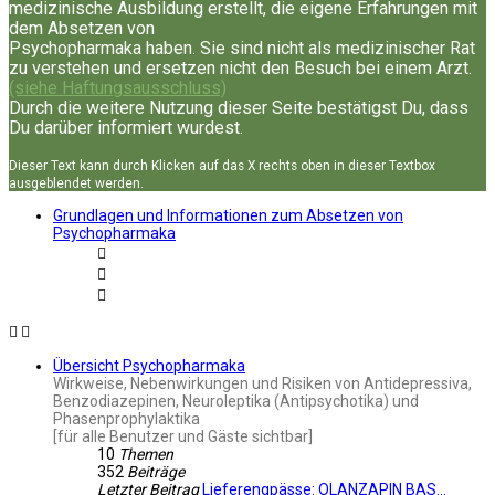
medizinische Ausbildung erstellt, die eigene Erfahrungen mit
dem Absetzen von
Psychopharmaka haben. Sie sind nicht als medizinischer Rat
zu verstehen und ersetzen nicht den Besuch bei einem Arzt.
(siehe Haftungsausschluss)
Durch die weitere Nutzung dieser Seite bestätigst Du, dass
Du darüber informiert wurdest.
Dieser Text kann durch Klicken auf das X rechts oben in dieser Textbox
ausgeblendet werden.
Grundlagen und Informationen zum Absetzen von
Psychopharmaka
Übersicht Psychopharmaka
Wirkweise, Nebenwirkungen und Risiken von Antidepressiva,
Benzodiazepinen, Neuroleptika (Antipsychotika) und
Phasenprophylaktika
[für alle Benutzer und Gäste sichtbar]
10
Themen
352
Beiträge
Letzter Beitrag
Lieferengpässe: OLANZAPIN BAS…