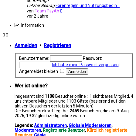
30
Beiträge
Letzter Beitrag
Forenregeln und Nutzungsbedin…
Neuester
von
Team PsyAb
Beitrag
vor 2 Jahre
Information
Anmelden
•
Registrieren
Benutzername:
Passwort:
Ich habe mein Passwort vergessen
|
Angemeldet bleiben
Wer ist online?
Insgesamt sind
1108
Besucher online :: 1 sichtbares Mitglied, 4
unsichtbare Mitglieder und 1103 Gäste (basierend auf den
aktiven Besuchern der letzten 5 Minuten)
Der Besucherrekord liegt bei
2459
Besuchern, die am 9. Aug
2026, 19:32 gleichzeitig online waren.
Legende:
Administratoren
,
Globale Moderatoren
,
Moderatoren
,
Registrierte Benutzer
,
Kürzlich registrierte
Benutzer
,
Gäste