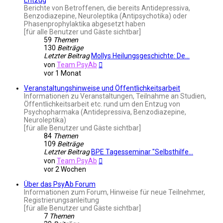
Berichte von Betroffenen, die bereits Antidepressiva,
Benzodiazepine, Neuroleptika (Antipsychotika) oder
Phasenprophylaktika abgesetzt haben
[für alle Benutzer und Gäste sichtbar]
59
Themen
130
Beiträge
Letzter Beitrag
Mollys Heilungsgeschichte: De…
Neuester
von
Team PsyAb
Beitrag
vor 1 Monat
Veranstaltungshinweise und Öffentlichkeitsarbeit
Informationen zu Veranstaltungen, Teilnahme an Studien,
Öffentlichkeitsarbeit etc. rund um den Entzug von
Psychopharmaka (Antidepressiva, Benzodiazepine,
Neuroleptika)
[für alle Benutzer und Gäste sichtbar]
84
Themen
109
Beiträge
Letzter Beitrag
BPE Tagesseminar "Selbsthilfe…
Neuester
von
Team PsyAb
Beitrag
vor 2 Wochen
Über das PsyAb Forum
Informationen zum Forum, Hinweise für neue Teilnehmer,
Registrierungsanleitung
[für alle Benutzer und Gäste sichtbar]
7
Themen