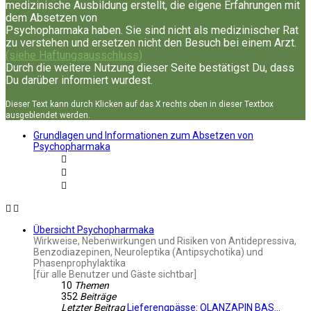
medizinische Ausbildung erstellt, die eigene Erfahrungen mit
dem Absetzen von
Psychopharmaka haben. Sie sind nicht als medizinischer Rat
zu verstehen und ersetzen nicht den Besuch bei einem Arzt.
(siehe Haftungsausschluss)
Durch die weitere Nutzung dieser Seite bestätigst Du, dass
Du darüber informiert wurdest.
Dieser Text kann durch Klicken auf das X rechts oben in dieser Textbox
ausgeblendet werden.
Grundlagen und Informationen zum Absetzen von
Psychopharmaka
Übersicht Psychopharmaka
Wirkweise, Nebenwirkungen und Risiken von Antidepressiva,
Benzodiazepinen, Neuroleptika (Antipsychotika) und
Phasenprophylaktika
[für alle Benutzer und Gäste sichtbar]
10
Themen
352
Beiträge
Letzter Beitrag
Lieferengpässe: OLANZAPIN BAS…