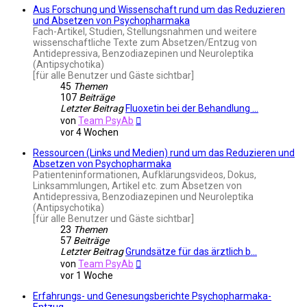
Aus Forschung und Wissenschaft rund um das Reduzieren
und Absetzen von Psychopharmaka
Fach-Artikel, Studien, Stellungsnahmen und weitere
wissenschaftliche Texte zum Absetzen/Entzug von
Antidepressiva, Benzodiazepinen und Neuroleptika
(Antipsychotika)
[für alle Benutzer und Gäste sichtbar]
45
Themen
107
Beiträge
Letzter Beitrag
Fluoxetin bei der Behandlung …
Neuester
von
Team PsyAb
Beitrag
vor 4 Wochen
Ressourcen (Links und Medien) rund um das Reduzieren und
Absetzen von Psychopharmaka
Patienteninformationen, Aufklärungsvideos, Dokus,
Linksammlungen, Artikel etc. zum Absetzen von
Antidepressiva, Benzodiazepinen und Neuroleptika
(Antipsychotika)
[für alle Benutzer und Gäste sichtbar]
23
Themen
57
Beiträge
Letzter Beitrag
Grundsätze für das ärztlich b…
Neuester
von
Team PsyAb
Beitrag
vor 1 Woche
Erfahrungs- und Genesungsberichte Psychopharmaka-
Entzug