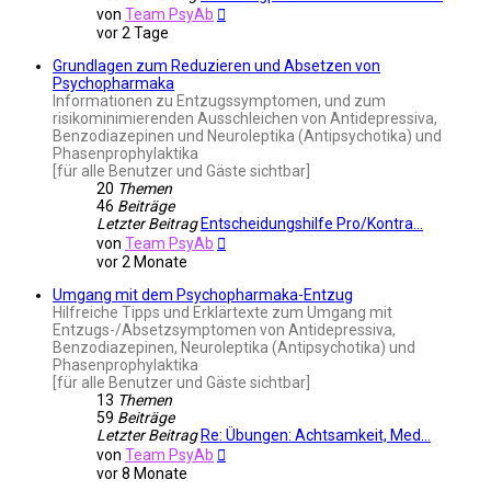
Neuester
von
Team PsyAb
Beitrag
vor 2 Tage
Grundlagen zum Reduzieren und Absetzen von
Psychopharmaka
Informationen zu Entzugssymptomen, und zum
risikominimierenden Ausschleichen von Antidepressiva,
Benzodiazepinen und Neuroleptika (Antipsychotika) und
Phasenprophylaktika
[für alle Benutzer und Gäste sichtbar]
20
Themen
46
Beiträge
Letzter Beitrag
Entscheidungshilfe Pro/Kontra…
Neuester
von
Team PsyAb
Beitrag
vor 2 Monate
Umgang mit dem Psychopharmaka-Entzug
Hilfreiche Tipps und Erklärtexte zum Umgang mit
Entzugs-/Absetzsymptomen von Antidepressiva,
Benzodiazepinen, Neuroleptika (Antipsychotika) und
Phasenprophylaktika
[für alle Benutzer und Gäste sichtbar]
13
Themen
59
Beiträge
Letzter Beitrag
Re: Übungen: Achtsamkeit, Med…
Neuester
von
Team PsyAb
Beitrag
vor 8 Monate