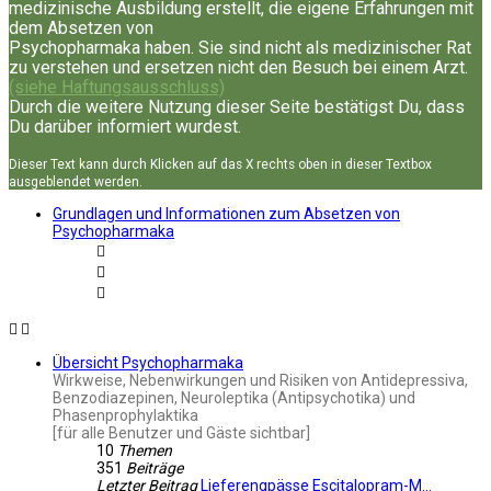
medizinische Ausbildung erstellt, die eigene Erfahrungen mit
dem Absetzen von
Psychopharmaka haben. Sie sind nicht als medizinischer Rat
zu verstehen und ersetzen nicht den Besuch bei einem Arzt.
(siehe Haftungsausschluss)
Durch die weitere Nutzung dieser Seite bestätigst Du, dass
Du darüber informiert wurdest.
Dieser Text kann durch Klicken auf das X rechts oben in dieser Textbox
ausgeblendet werden.
Grundlagen und Informationen zum Absetzen von
Psychopharmaka
Übersicht Psychopharmaka
Wirkweise, Nebenwirkungen und Risiken von Antidepressiva,
Benzodiazepinen, Neuroleptika (Antipsychotika) und
Phasenprophylaktika
[für alle Benutzer und Gäste sichtbar]
10
Themen
351
Beiträge
Letzter Beitrag
Lieferengpässe Escitalopram-M…