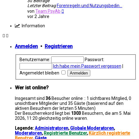
30
Beiträge
Letzter Beitrag
Forenregeln und Nutzungsbedin…
Neuester
von
Team PsyAb
Beitrag
vor 2 Jahre
Information
Anmelden
•
Registrieren
Benutzername:
Passwort:
Ich habe mein Passwort vergessen
|
Angemeldet bleiben
Wer ist online?
Insgesamt sind
36
Besucher online :: 1 sichtbares Mitglied, 0
unsichtbare Mitglieder und 35 Gäste (basierend auf den
aktiven Besuchern der letzten 5 Minuten)
Der Besucherrekord liegt bei
1303
Besuchern, die am 5. Mai
2026, 11:20 gleichzeitig online waren.
Legende:
Administratoren
,
Globale Moderatoren
,
Moderatoren
,
Registrierte Benutzer
,
Kürzlich registrierte
Benutzer
,
Gäste