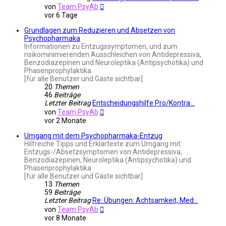
Neuester
von
Team PsyAb
Beitrag
vor 6 Tage
Grundlagen zum Reduzieren und Absetzen von
Psychopharmaka
Informationen zu Entzugssymptomen, und zum
risikominimierenden Ausschleichen von Antidepressiva,
Benzodiazepinen und Neuroleptika (Antipsychotika) und
Phasenprophylaktika
[für alle Benutzer und Gäste sichtbar]
20
Themen
46
Beiträge
Letzter Beitrag
Entscheidungshilfe Pro/Kontra…
Neuester
von
Team PsyAb
Beitrag
vor 2 Monate
Umgang mit dem Psychopharmaka-Entzug
Hilfreiche Tipps und Erklärtexte zum Umgang mit
Entzugs-/Absetzsymptomen von Antidepressiva,
Benzodiazepinen, Neuroleptika (Antipsychotika) und
Phasenprophylaktika
[für alle Benutzer und Gäste sichtbar]
13
Themen
59
Beiträge
Letzter Beitrag
Re: Übungen: Achtsamkeit, Med…
Neuester
von
Team PsyAb
Beitrag
vor 8 Monate