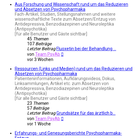
Aus Forschung und Wissenschaft rund um das Reduzieren
und Absetzen von Psychopharmaka
Fach-Artikel, Studien, Stellungsnahmen und weitere
wissenschaftliche Texte zum Absetzen/Entzug von
Antidepressiva, Benzodiazepinen und Neuroleptika
(Antipsychotika)
[für alle Benutzer und Gäste sichtbar]
45
Themen
107
Beiträge
Letzter Beitrag
Fluoxetin bei der Behandlung …
Neuester
von
Team PsyAb
Beitrag
vor 3 Wochen
Ressourcen (Links und Medien) rund um das Reduzieren und
Absetzen von Psychopharmaka
Patienteninformationen, Aufklärungsvideos, Dokus,
Linksammlungen, Artikel etc. zum Absetzen von
Antidepressiva, Benzodiazepinen und Neuroleptika
(Antipsychotika)
[für alle Benutzer und Gäste sichtbar]
23
Themen
57
Beiträge
Letzter Beitrag
Grundsätze für das ärztlich b…
Neuester
von
Team PsyAb
Beitrag
vor 1 Woche
Erfahrungs- und Genesungsberichte Psychopharmaka-
Entzug