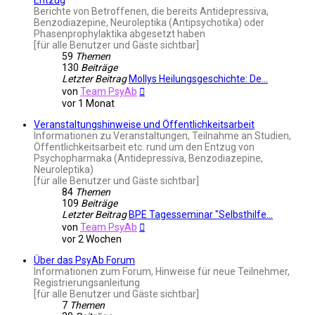
Berichte von Betroffenen, die bereits Antidepressiva,
Benzodiazepine, Neuroleptika (Antipsychotika) oder
Phasenprophylaktika abgesetzt haben
[für alle Benutzer und Gäste sichtbar]
59
Themen
130
Beiträge
Letzter Beitrag
Mollys Heilungsgeschichte: De…
Neuester
von
Team PsyAb
Beitrag
vor 1 Monat
Veranstaltungshinweise und Öffentlichkeitsarbeit
Informationen zu Veranstaltungen, Teilnahme an Studien,
Öffentlichkeitsarbeit etc. rund um den Entzug von
Psychopharmaka (Antidepressiva, Benzodiazepine,
Neuroleptika)
[für alle Benutzer und Gäste sichtbar]
84
Themen
109
Beiträge
Letzter Beitrag
BPE Tagesseminar "Selbsthilfe…
Neuester
von
Team PsyAb
Beitrag
vor 2 Wochen
Über das PsyAb Forum
Informationen zum Forum, Hinweise für neue Teilnehmer,
Registrierungsanleitung
[für alle Benutzer und Gäste sichtbar]
7
Themen