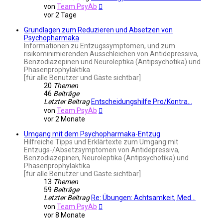
Neuester
von
Team PsyAb
Beitrag
vor 2 Tage
Grundlagen zum Reduzieren und Absetzen von
Psychopharmaka
Informationen zu Entzugssymptomen, und zum
risikominimierenden Ausschleichen von Antidepressiva,
Benzodiazepinen und Neuroleptika (Antipsychotika) und
Phasenprophylaktika
[für alle Benutzer und Gäste sichtbar]
20
Themen
46
Beiträge
Letzter Beitrag
Entscheidungshilfe Pro/Kontra…
Neuester
von
Team PsyAb
Beitrag
vor 2 Monate
Umgang mit dem Psychopharmaka-Entzug
Hilfreiche Tipps und Erklärtexte zum Umgang mit
Entzugs-/Absetzsymptomen von Antidepressiva,
Benzodiazepinen, Neuroleptika (Antipsychotika) und
Phasenprophylaktika
[für alle Benutzer und Gäste sichtbar]
13
Themen
59
Beiträge
Letzter Beitrag
Re: Übungen: Achtsamkeit, Med…
Neuester
von
Team PsyAb
Beitrag
vor 8 Monate