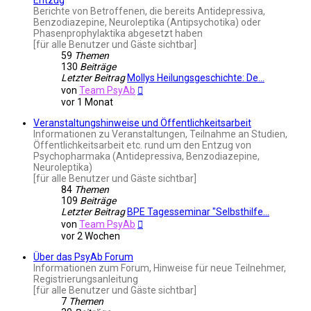
Berichte von Betroffenen, die bereits Antidepressiva,
Benzodiazepine, Neuroleptika (Antipsychotika) oder
Phasenprophylaktika abgesetzt haben
[für alle Benutzer und Gäste sichtbar]
59
Themen
130
Beiträge
Letzter Beitrag
Mollys Heilungsgeschichte: De…
Neuester
von
Team PsyAb
Beitrag
vor 1 Monat
Veranstaltungshinweise und Öffentlichkeitsarbeit
Informationen zu Veranstaltungen, Teilnahme an Studien,
Öffentlichkeitsarbeit etc. rund um den Entzug von
Psychopharmaka (Antidepressiva, Benzodiazepine,
Neuroleptika)
[für alle Benutzer und Gäste sichtbar]
84
Themen
109
Beiträge
Letzter Beitrag
BPE Tagesseminar "Selbsthilfe…
Neuester
von
Team PsyAb
Beitrag
vor 2 Wochen
Über das PsyAb Forum
Informationen zum Forum, Hinweise für neue Teilnehmer,
Registrierungsanleitung
[für alle Benutzer und Gäste sichtbar]
7
Themen