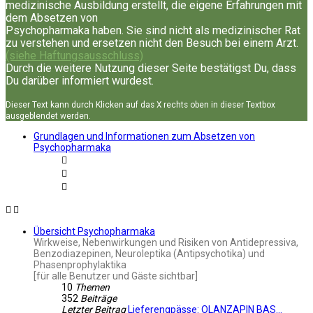
medizinische Ausbildung erstellt, die eigene Erfahrungen mit
dem Absetzen von
Psychopharmaka haben. Sie sind nicht als medizinischer Rat
zu verstehen und ersetzen nicht den Besuch bei einem Arzt.
(siehe Haftungsausschluss)
Durch die weitere Nutzung dieser Seite bestätigst Du, dass
Du darüber informiert wurdest.
Dieser Text kann durch Klicken auf das X rechts oben in dieser Textbox
ausgeblendet werden.
Grundlagen und Informationen zum Absetzen von
Psychopharmaka
Übersicht Psychopharmaka
Wirkweise, Nebenwirkungen und Risiken von Antidepressiva,
Benzodiazepinen, Neuroleptika (Antipsychotika) und
Phasenprophylaktika
[für alle Benutzer und Gäste sichtbar]
10
Themen
352
Beiträge
Letzter Beitrag
Lieferengpässe: OLANZAPIN BAS…