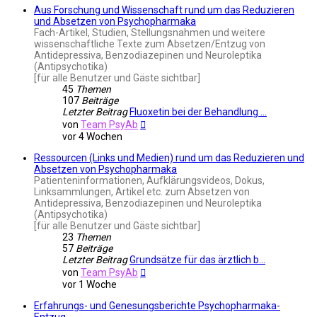
Aus Forschung und Wissenschaft rund um das Reduzieren
und Absetzen von Psychopharmaka
Fach-Artikel, Studien, Stellungsnahmen und weitere
wissenschaftliche Texte zum Absetzen/Entzug von
Antidepressiva, Benzodiazepinen und Neuroleptika
(Antipsychotika)
[für alle Benutzer und Gäste sichtbar]
45
Themen
107
Beiträge
Letzter Beitrag
Fluoxetin bei der Behandlung …
Neuester
von
Team PsyAb
Beitrag
vor 4 Wochen
Ressourcen (Links und Medien) rund um das Reduzieren und
Absetzen von Psychopharmaka
Patienteninformationen, Aufklärungsvideos, Dokus,
Linksammlungen, Artikel etc. zum Absetzen von
Antidepressiva, Benzodiazepinen und Neuroleptika
(Antipsychotika)
[für alle Benutzer und Gäste sichtbar]
23
Themen
57
Beiträge
Letzter Beitrag
Grundsätze für das ärztlich b…
Neuester
von
Team PsyAb
Beitrag
vor 1 Woche
Erfahrungs- und Genesungsberichte Psychopharmaka-
Entzug