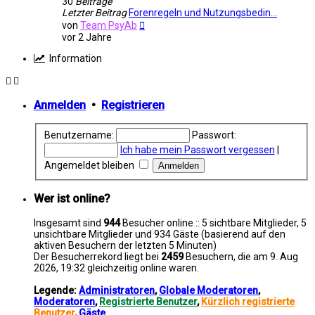
30
Beiträge
Letzter Beitrag
Forenregeln und Nutzungsbedin…
Neuester
von
Team PsyAb
Beitrag
vor 2 Jahre
Information
Anmelden
•
Registrieren
Benutzername:
Passwort:
Ich habe mein Passwort vergessen
|
Angemeldet bleiben
Wer ist online?
Insgesamt sind
944
Besucher online :: 5 sichtbare Mitglieder, 5
unsichtbare Mitglieder und 934 Gäste (basierend auf den
aktiven Besuchern der letzten 5 Minuten)
Der Besucherrekord liegt bei
2459
Besuchern, die am 9. Aug
2026, 19:32 gleichzeitig online waren.
Legende:
Administratoren
,
Globale Moderatoren
,
Moderatoren
,
Registrierte Benutzer
,
Kürzlich registrierte
Benutzer
,
Gäste