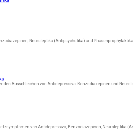
rmaka
nzodiazepinen, Neuroleptika (Antipsychotika) und Phasenprophylaktik
ka
den Ausschleichen von Antidepressiva, Benzodiazepinen und Neurolep
setzsymptomen von Antidepressiva, Benzodiazepinen, Neuroleptika (An