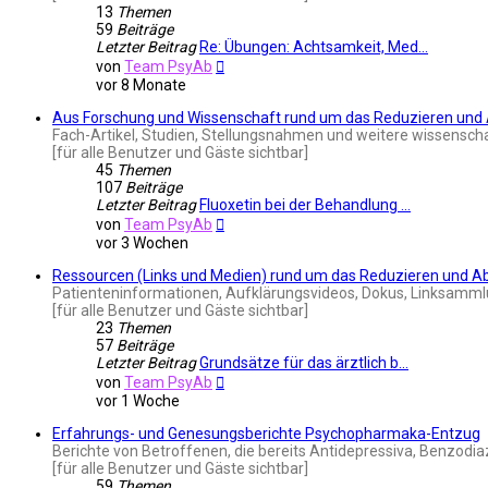
13
Themen
59
Beiträge
Letzter Beitrag
Re: Übungen: Achtsamkeit, Med…
Neuester
von
Team PsyAb
Beitrag
vor 8 Monate
Aus Forschung und Wissenschaft rund um das Reduzieren un
Fach-Artikel, Studien, Stellungsnahmen und weitere wissensch
[für alle Benutzer und Gäste sichtbar]
45
Themen
107
Beiträge
Letzter Beitrag
Fluoxetin bei der Behandlung …
Neuester
von
Team PsyAb
Beitrag
vor 3 Wochen
Ressourcen (Links und Medien) rund um das Reduzieren und 
Patienteninformationen, Aufklärungsvideos, Dokus, Linksammlu
[für alle Benutzer und Gäste sichtbar]
23
Themen
57
Beiträge
Letzter Beitrag
Grundsätze für das ärztlich b…
Neuester
von
Team PsyAb
Beitrag
vor 1 Woche
Erfahrungs- und Genesungsberichte Psychopharmaka-Entzug
Berichte von Betroffenen, die bereits Antidepressiva, Benzodi
[für alle Benutzer und Gäste sichtbar]
59
Themen