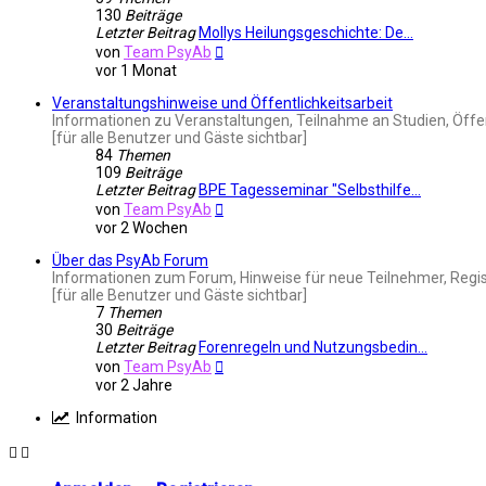
130
Beiträge
Letzter Beitrag
Mollys Heilungsgeschichte: De…
Neuester
von
Team PsyAb
Beitrag
vor 1 Monat
Veranstaltungshinweise und Öffentlichkeitsarbeit
Informationen zu Veranstaltungen, Teilnahme an Studien, Öffe
[für alle Benutzer und Gäste sichtbar]
84
Themen
109
Beiträge
Letzter Beitrag
BPE Tagesseminar "Selbsthilfe…
Neuester
von
Team PsyAb
Beitrag
vor 2 Wochen
Über das PsyAb Forum
Informationen zum Forum, Hinweise für neue Teilnehmer, Regis
[für alle Benutzer und Gäste sichtbar]
7
Themen
30
Beiträge
Letzter Beitrag
Forenregeln und Nutzungsbedin…
Neuester
von
Team PsyAb
Beitrag
vor 2 Jahre
Information