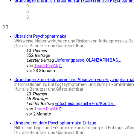
Grundlagen und Informationen zum Absetzen von Psychopha
Übersicht Psychopharmaka
Wirkweise, Nebenwirkungen und Risiken von Antidepressiva, Be
[für alle Benutzer und Gäste sichtbar]
10
Themen
352
Beiträge
Letzter Beitrag
Lieferengpässe: OLANZAPIN BAS…
Neuester
von
Team PsyAb
Beitrag
vor 23 Stunden
Grundlagen zum Reduzieren und Absetzen von Psychopharma
Informationen zu Entzugssymptomen, und zum risikominimieren
[für alle Benutzer und Gäste sichtbar]
20
Themen
46
Beiträge
Letzter Beitrag
Entscheidungshilfe Pro/Kontra…
Neuester
von
Team PsyAb
Beitrag
vor 2 Monate
Umgang mit dem Psychopharmaka-Entzug
Hilfreiche Tipps und Erklärtexte zum Umgang mit Entzugs-/Ab
[für alle Benutzer und Gäste sichtbar]